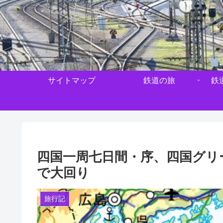
サイトマップ
鉄道の旅
鉄
四国一周七日間・序、四国グリ
で大回り
旅行記