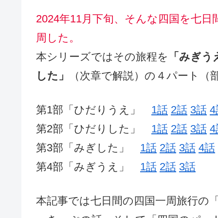
2024年11月下旬、そんな四国を七
周した。
本シリーズではその旅程を
「みぎう
した」
（次章で解説）の４パート（
第1部「ひだりうえ」
1話
2話
3話
4
第2部「ひだりした」
1話
2話
3話
4
第3部「みぎした」
1話
2話
3話
4話
第4部「みぎうえ」
1話
2話
3話
本記事では七日間の四国一周旅行の