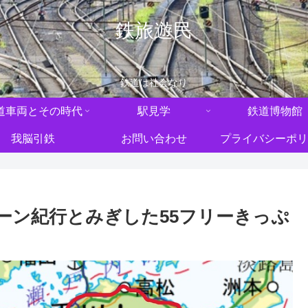
鉄旅遊民
鉄道は社会なり
道車両とその時代
駅見学
鉄道博物館
我脳引鉄
お問い合わせ
プライバシーポリ
ーン紀行とみぎした55フリーきっぷ