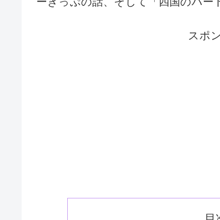
ーきっぷの話、そして「四国のパー
スポ
目