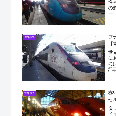
性
の
ー
ヨン
フ
海外鉄道
【
世
に
に
記
約
赤
海外鉄道
セ
タ
ド