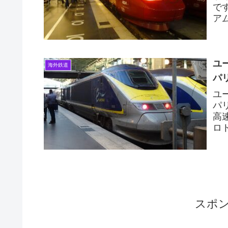
で
ア
イツ
ユ
海外鉄道
パ
ユ
パ
高
ロ
テ
スポ