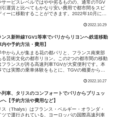
やサービスレベルではやや劣るものの、通常のTGV
割引運賃と比べてもかなり安い費用で都市間をスピ
ディーに移動することができます。2022年10月にリ
からパリまでOuigoに乗って...
2022.10.29
ランス新幹線TGV1等車でパリからリヨンへ鉄道移動
車内や予約方法・費用】
界中から人が集まる花の都パリと、フランス南東部
ある芸術文化の都市リヨン。この2つの都市間の移動
はフランスが誇る高速列車TGVが大変便利です。本
事では実際の乗車体験をもとに、TGVの概要から予
方法、その他注意点などを解説します。コロ...
2022.10.27
い列車、タリスのコンフォートでパリからブリュッ
ルへ【予約方法や費用など】
リス（Thalys）はフランス・ベルギー・オランダ・
イツで運行されている、ヨーロッパの国際高速列車