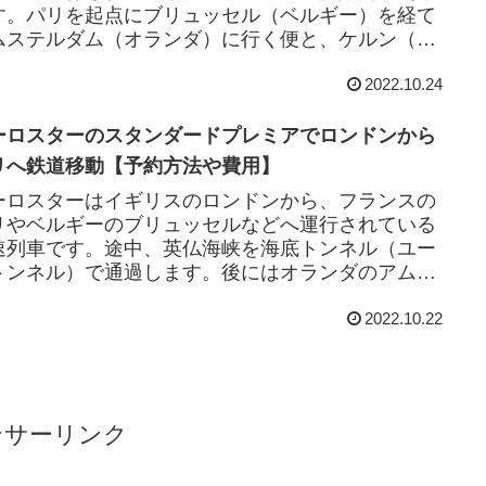
す。パリを起点にブリュッセル（ベルギー）を経て
ムステルダム（オランダ）に行く便と、ケルン（ド
）に行く便があります。2022年10月...
2022.10.24
ーロスターのスタンダードプレミアでロンドンから
リへ鉄道移動【予約方法や費用】
ーロスターはイギリスのロンドンから、フランスの
リやベルギーのブリュッセルなどへ運行されている
速列車です。途中、英仏海峡を海底トンネル（ユー
トンネル）で通過します。後にはオランダのアムス
ルダムにも足を延ばすようになりました。2022...
2022.10.22
ンサーリンク