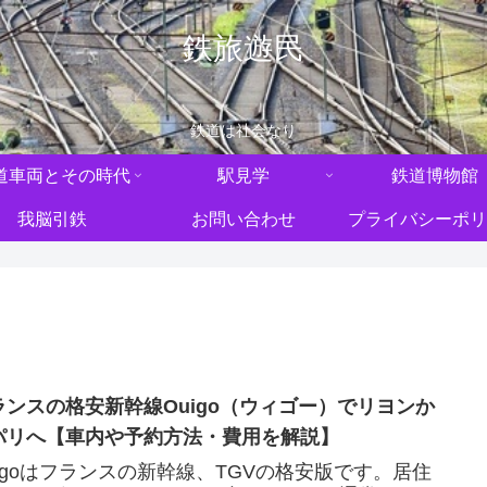
鉄旅遊民
鉄道は社会なり
道車両とその時代
駅見学
鉄道博物館
我脳引鉄
お問い合わせ
プライバシーポリ
ランスの格安新幹線Ouigo（ウィゴー）でリヨンか
パリへ【車内や予約方法・費用を解説】
uigoはフランスの新幹線、TGVの格安版です。居住