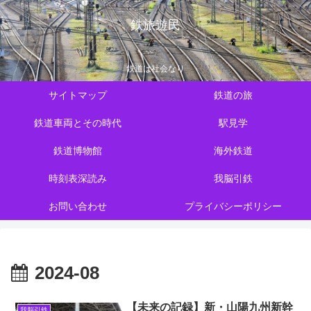
鉄旅遊民
鉄道は社会なり
サイトマップ
鉄道の旅
鉄道車両とその時代
駅見学
鉄道博物館
海外鉄道
時刻表深読み
我脳引鉄
お問い合わせ
プライバシーポリシー
2024-08
【未来の記録】新・山陽九州新幹
我脳引鉄