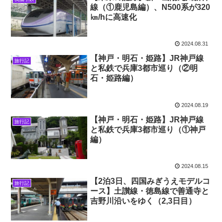
線（①鹿児島編）、N500系が320
㎞/hに高速化
2024.08.31
【神戸・明石・姫路】JR神戸線
旅行記
と私鉄で兵庫3都市巡り（②明
石・姫路編）
2024.08.19
【神戸・明石・姫路】JR神戸線
旅行記
と私鉄で兵庫3都市巡り（①神戸
編）
2024.08.15
【2泊3日、四国みぎうえモデルコ
旅行記
ース】土讃線・徳島線で善通寺と
吉野川沿いをゆく（2,3日目）