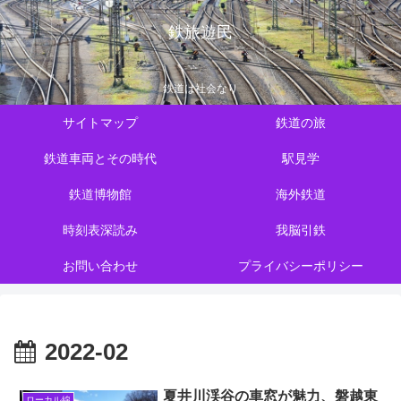
鉄旅遊民
鉄道は社会なり
サイトマップ
鉄道の旅
鉄道車両とその時代
駅見学
鉄道博物館
海外鉄道
時刻表深読み
我脳引鉄
お問い合わせ
プライバシーポリシー
2022-02
夏井川渓谷の車窓が魅力、磐越東
ローカル線