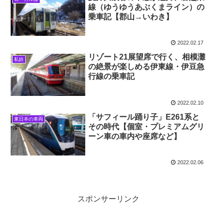
線（ゆうゆうあぶくまライン）の
乗車記【郡山→いわき】
2022.02.17
リゾート21展望席で行く、相模灘
私鉄
の絶景が楽しめる伊東線・伊豆急
行線の乗車記
2022.02.10
「サフィール踊り子」E261系と
東日本の車両
その時代【個室・プレミアムグリ
ーン車の車内や座席など】
2022.02.06
スポンサーリンク