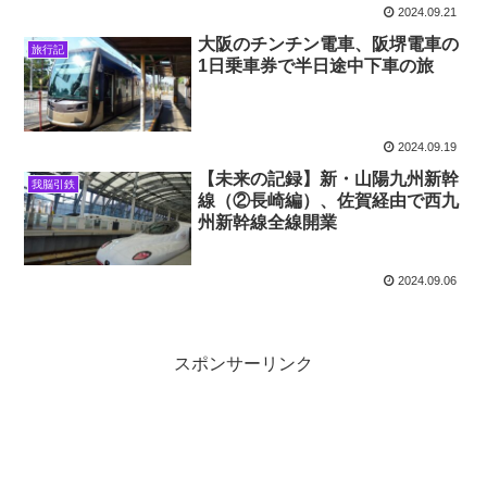
2024.09.21
大阪のチンチン電車、阪堺電車の
旅行記
1日乗車券で半日途中下車の旅
2024.09.19
【未来の記録】新・山陽九州新幹
我脳引鉄
線（②長崎編）、佐賀経由で西九
州新幹線全線開業
2024.09.06
スポンサーリンク