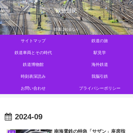
鉄旅遊民
鉄道は社会なり
サイトマップ
鉄道の旅
鉄道車両とその時代
駅見学
鉄道博物館
海外鉄道
時刻表深読み
我脳引鉄
お問い合わせ
プライバシーポリシー
2024-09
南海電鉄の特急「サザン」座席指
私鉄