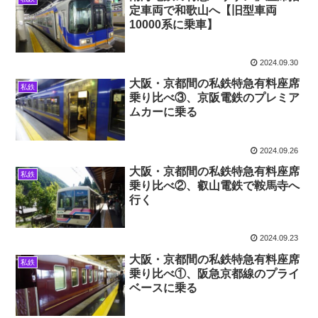
定車両で和歌山へ【旧型車両
10000系に乗車】
2024.09.30
大阪・京都間の私鉄特急有料座席
私鉄
乗り比べ③、京阪電鉄のプレミア
ムカーに乗る
2024.09.26
大阪・京都間の私鉄特急有料座席
私鉄
乗り比べ②、叡山電鉄で鞍馬寺へ
行く
2024.09.23
大阪・京都間の私鉄特急有料座席
私鉄
乗り比べ①、阪急京都線のプライ
ベースに乗る