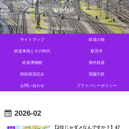
鉄旅遊民
鉄道は社会なり
サイトマップ
鉄道の旅
鉄道車両とその時代
駅見学
鉄道博物館
海外鉄道
時刻表深読み
我脳引鉄
お問い合わせ
プライバシーポリシー
2026-02
【2位じゃダメなんですか？】47
考察