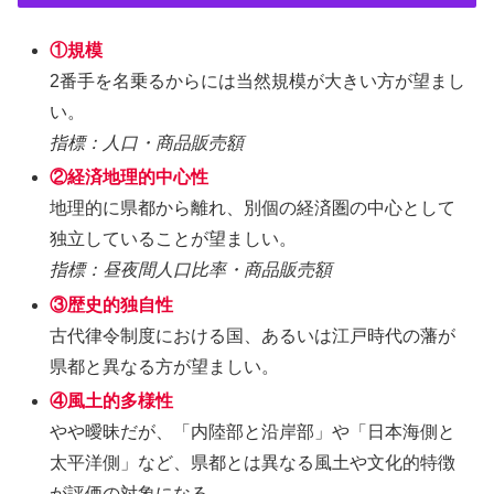
①規模
2番手を名乗るからには当然規模が大きい方が望まし
い。
指標：人口・商品販売額
②経済地理的中心性
地理的に県都から離れ、別個の経済圏の中心として
独立していることが望ましい。
指標：昼夜間人口比率・商品販売額
③歴史的独自性
古代律令制度における国、あるいは江戸時代の藩が
県都と異なる方が望ましい。
④風土的多様性
やや曖昧だが、「内陸部と沿岸部」や「日本海側と
太平洋側」など、県都とは異なる風土や文化的特徴
が評価の対象になる