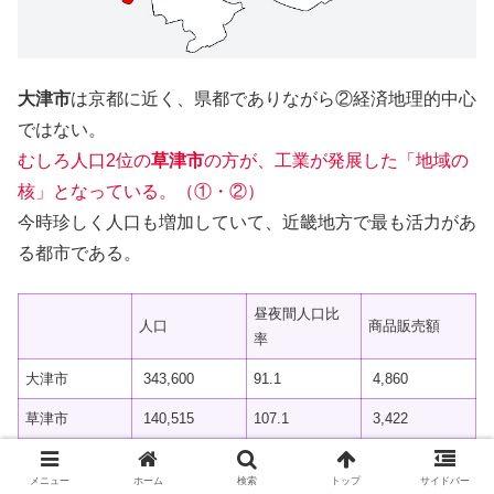
大津市
は京都に近く、県都でありながら②経済地理的中心
ではない。
むしろ人口2位の
草津市
の方が、工業が発展した「地域の
核」となっている。（①・②）
今時珍しく人口も増加していて、近畿地方で最も活力があ
る都市である。
昼夜間人口比
人口
商品販売額
率
大津市
343,600
91.1
4,860
草津市
140,515
107.1
3,422
彦根市
110,878
100.8
2,605
メニュー
ホーム
検索
トップ
サイドバー