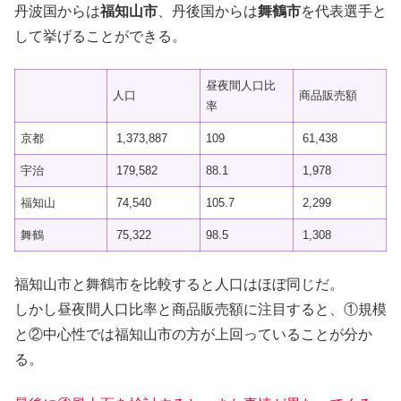
丹波国からは
福知山市
、丹後国からは
舞鶴市
を代表選手と
して挙げることができる。
昼夜間人口比
人口
商品販売額
率
京都
1,373,887
109
61,438
宇治
179,582
88.1
1,978
福知山
74,540
105.7
2,299
舞鶴
75,322
98.5
1,308
福知山市と舞鶴市を比較すると人口はほぼ同じだ。
しかし昼夜間人口比率と商品販売額に注目すると、①規模
と②中心性では福知山市の方が上回っていることが分か
る。