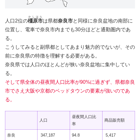
かしはら
人口2位の
橿原市
は県都
奈良市
と同様に奈良盆地の南部に
位置し、電車で奈良市内までも30分ほどと通勤圏内であ
る。
こうしてみると副県都としてあまり魅力的でないが、その
前に奈良県の特徴を理解する必要がある。
奈良県では人口のほとんどが狭い奈良盆地に集中してい
る。
そして県全体の昼夜間人口比率が90%に過ぎず、県都奈良
市でさえ大阪や京都のベッドタウンの要素が強いのであ
る。
昼夜間人口比
人口
商品販売額
率
奈良
347,187
94.8
5,417