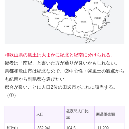
和歌山県の風土は大まかに紀北と紀南に分けられる。
後者は「南紀」と書いた方が通りが良いかもしれない。
県都和歌山市は紀北なので、②中心性・④風土の観点から
も紀南から副県都を選びたい。
都合が良いことに人口2位の田辺市がこれに該当する。
（①）
昼夜間人口比
人口
商品販売額
率
和歌山
352,941
104.5
11,209