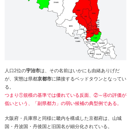
人口2位の
宇治市
は、その名前はいかにも由緒ありげだ
が、実態は県都
京都市
に隣接するベッドタウンとなってい
る。
つまり①規模の基準では優れている反面、②～④の評価が
低いという、「副県都力」の弱い候補の典型例である。
大阪府・兵庫県と同様に畿内を構成した京都府は、山城
国・丹波国・丹後国と旧国名が細分化されている。