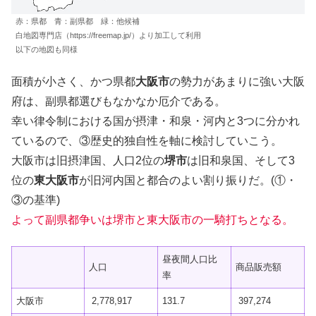
赤：県都 青：副県都 緑：他候補
白地図専門店（https://freemap.jp/）より加工して利用
以下の地図も同様
面積が小さく、かつ県都
大阪市
の勢力があまりに強い大阪
府は、副県都選びもなかなか厄介である。
幸い律令制における国が摂津・和泉・河内と3つに分かれ
ているので、③歴史的独自性を軸に検討していこう。
大阪市は旧摂津国、人口2位の
堺市
は旧和泉国、そして3
位の
東大阪市
が旧河内国と都合のよい割り振りだ。(①・
③の基準)
よって副県都争いは堺市と東大阪市の一騎打ちとなる。
昼夜間人口比
人口
商品販売額
率
大阪市
2,778,917
131.7
397,274