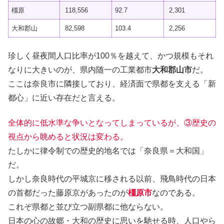
橿原
118,556
92.7
2,301
大和郡山
82,598
103.4
2,256
珍しく昼夜間人口比率が100％を越えて、かつ規模もそれ
なりに大きいのが、県内随一の工業都市
大和郡山市
だ。
ここは奈良市に隣接しており、経済面で県都を支える「新
都心」に近い存在だと言える。
全体的に低水準な争いとなってしまっているが、③歴史の
視点から眺めると状況は変わる。
たしかに律令制での歴史的地名では「奈良県＝大和国」
だ。
しかし奈良時代の平城京に移される以前、飛鳥時代の日本
の首都だった藤原京があったのが
橿原市
なのである。
これぞ県都と並び立つ副県都に他ならない。
日本の心の故郷・大和の歴史に思いを馳せる時、人口やら