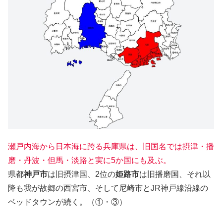
瀬戸内海から日本海に跨る兵庫県は、旧国名では摂津・播
磨・丹波・但馬・淡路と実に5か国にも及ぶ。
県都
神戸市
は旧摂津国、2位の
姫路市
は旧播磨国、それ以
降も我が故郷の西宮市、そして尼崎市とJR神戸線沿線の
ベッドタウンが続く。（①・③）