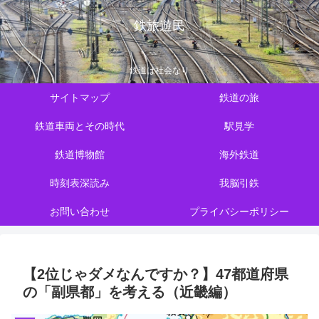
鉄旅遊民
鉄道は社会なり
サイトマップ
鉄道の旅
鉄道車両とその時代
駅見学
鉄道博物館
海外鉄道
時刻表深読み
我脳引鉄
お問い合わせ
プライバシーポリシー
【2位じゃダメなんですか？】47都道府県
の「副県都」を考える（近畿編）