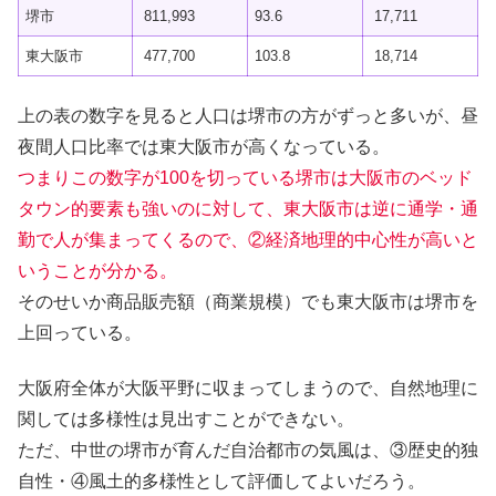
堺市
811,993
93.6
17,711
東大阪市
477,700
103.8
18,714
上の表の数字を見ると人口は堺市の方がずっと多いが、昼
夜間人口比率では東大阪市が高くなっている。
つまりこの数字が100を切っている堺市は大阪市のベッド
タウン的要素も強いのに対して、東大阪市は逆に通学・通
勤で人が集まってくるので、②経済地理的中心性が高いと
いうことが分かる。
そのせいか商品販売額（商業規模）でも東大阪市は堺市を
上回っている。
大阪府全体が大阪平野に収まってしまうので、自然地理に
関しては多様性は見出すことができない。
ただ、中世の堺市が育んだ自治都市の気風は、③歴史的独
自性・④風土的多様性として評価してよいだろう。