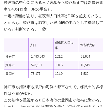
神戸市の中心部にある三ノ宮駅から姫路駅までは新快速電
車で40分程度（JRの場合）。
一定の距離があり、昼夜間人口比率が100を超えているこ
とからも、姫路市は独立した経済圏の中心として機能して
いると判断できる。（②）
昼夜間人口比
人口
商品販売額
率
神戸市
1,493,543
102.2
61,634
姫路市
523,181
100.5
16,519
豊岡市
75,177
101.9
1,530
神戸市も姫路市も瀬戸内海側の都市なので、④風土的多様
性は不満が残る。
この基準を重視すると日本海側の豊岡市が候補に挙がる。
しかし、それだけで①が圧倒的優位で②も③も備えている