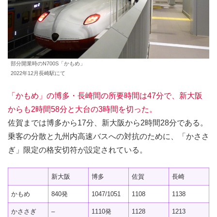
部分開業時のN700S「かもめ」
2022年12月長崎駅にて
「かもめ」の博多・長崎間の所要時間は47分で、新大阪
からも2時間58分と大台の3時間を切った。
佐賀までは博多から17分、新大阪から2時間28分である。
乗客の分散と九州内高速バスへの対抗のために、「かささ
ぎ」限定の格安切符が設定されている。
新大阪
博多
佐賀
長崎
かもめ
840発
1047/1051
1108
1138
かささぎ
–
1110発
1128
1213