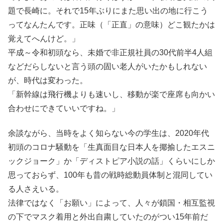
題で長崎に。それで15年ぶりにまた思い出の地に行こう
ってなんたんです。正味（「正直」の意味）どこ観たかは
覚えてへんけど。」
平成～令和初頭なら、未婚で非正規社員の30代前半4人組
などだらしないと言う頭の固い老人がいたかもしれない
が、時代は変わった。
「新幹線は飛行機よりも速いし、移動が楽で座席も向かい
合わせにできていいですね。」
余談ながら、当時をよく知らない今の学生は、2020年代
初頭のコロナ騒動を「生真面目な日本人を揶揄したエスニ
ックジョーク」か「ディストピア小説の話」くらいにしか
思っておらず、100年も昔の戦時総動員体制と混同してい
る人さえいる。
法律ではなく「お願い」によって、人々が鎖国・相互監視
の下でマスク着用と外出自粛していたのがつい15年前だ