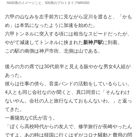
N500系のイメージこと、500系のプロトタイプWIN350
六甲の山なみを左手前方に見ながら淀川を渡ると、「かも
め」は本気になったように加速を始めた。
六甲トンネルに突入する頃には相当なスピードだったが、
やがて減速してトンネルに挟まれた
新神戸駅
に到着。
この駅の南側は神戸市街、北側は山である。
後ろの方の席では30代前半と見える賑やかな男女4人組が
あった。
彼らは仕事の傍ら、音楽バンドの活動をしているらしい。
4人とも同じ会社なのか聞くと、異口同音に「そんなわけ
ないやん。会社の人と旅行なんておもんないわ。」と返っ
てきた。
一番陽気なC氏が言う。
「ぼくら高校時代からの友人で、修学旅行が長崎やったん
ですよ。あの時は韓国に行くはずがコロナ騒動と費用の問