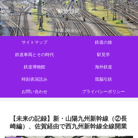
鉄旅遊民
鉄道は社会なり
サイトマップ
鉄道の旅
鉄道車両とその時代
駅見学
鉄道博物館
海外鉄道
時刻表深読み
我脳引鉄
お問い合わせ
プライバシーポリシー
【未来の記録】新・山陽九州新幹線（②長
崎編）、佐賀経由で西九州新幹線全線開業