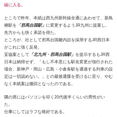
線に入る。
ところで昨年、本紙は西九州新幹線全通にあわせて、新鳥
栖駅を
「邪馬台国駅」
に変更するようJR九州に提案し、
先方からも快く承諾を得た。
ところが、社として邪馬台国畿内説を採用するJR西日本
がこれに強く反発。
妥協案として
「北九州・邪馬台国駅」
を提示するもJR西
日本は納得せず、「もし不本意にも駅名変更が強行された
場合、新神戸・岡山・広島・小倉各駅を通過する列車の設
定は一切認めない。」との最後通牒を受けるに至り、やむ
なく本紙案は撤回となったのである。
隣の席にはパソコンを叩く20代後半くらいの男性がい
た。
仕事にしてはラフな格好である。