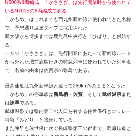
N500系8両編成、「かささぎ」は先行開業時から使われて
いるN700Sの6両編成である。
「かもめ」はこれまでも西九州新幹線に使われてきた名称
で、予想通り速達タイプに採用された。
新大阪から博多までは鹿児島中央行き「ひばり」と併結す
る。
一方の「かささぎ」は、先行開業にあたって新幹線ルート
から外れた肥前鹿島行きの特急列車に使われていた列車名
で、名前の由来は佐賀県の県鳥である。
最高速度は九州新幹線と違って260km/hのままとなった。
「かもめ」の停車駅は
新鳥栖
・
佐賀
、そして
武雄温泉また
は諫早
である。
武雄温泉では県内第二の人口を有する佐世保行きのリレー
特急「みどり」と接続している。
また諫早も佐世保に次ぐ長崎県第三の都市で、島原鉄道と