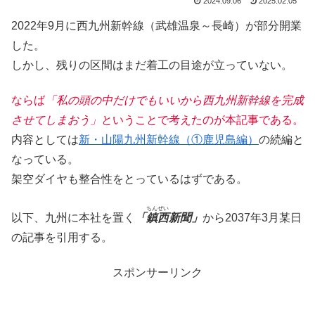
2024.09.06
2025.02.05
2022年9月に西九州新幹線（武雄温泉～長崎）が部分開業
した。
しかし、残りの区間はまだ着工の目途が立っていない。
ならば
「私の頭の中だけでもいいから西九州新幹線を完成
させてしまおう」
ということで考えたのが本記事である。
内容としては
新・山陽九州新幹線（①鹿児島編）
の続編と
なっている。
架空ダイヤも整合性をとっているはずである。
ちんぜい
以下、九州に本社を置く
「
鎮西
新聞」
から2037年3月某日
の記事を引用する。
スポンサーリンク