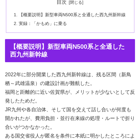
目次
【概要説明】新型車両N500系と全通した西九州新幹線
実録：「かもめ」に乗る
【概要説明】新型車両N500系と全通した
西九州新幹線
2022年に部分開業した西九州新幹線は、残る区間（新鳥
栖～武雄温泉）の建設計画が難航した。
福岡と距離的に近い佐賀県が、メリットが少ないとして反
発したためだ。
JR九州や各自治体、そして国を交えて話し合いが何度も
開かれたが、費用負担・並行在来線の処理・ルートで折り
合いがつかなかった。
ある国交省役人が匿名を条件に本紙に明かしたところによ