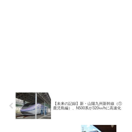
【未来の記録】新・山陽九州新幹線（①
鹿児島編）、N500系が320㎞/hに高速化