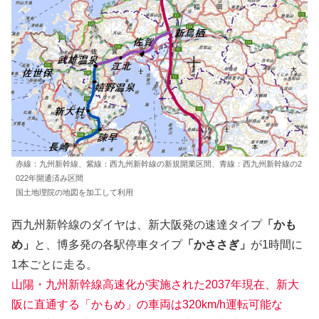
赤線：九州新幹線、紫線：西九州新幹線の新規開業区間、青線：西九州新幹線の2
022年開通済み区間
国土地理院の地図を加工して利用
西九州新幹線のダイヤは、新大阪発の速達タイプ
「かも
め」
と、博多発の各駅停車タイプ
「かささぎ」
が1時間に
1本ごとに走る。
山陽・九州新幹線高速化が実施された2037年現在、
新大
阪に直通する「かもめ」の車両は320km/h運転可能な