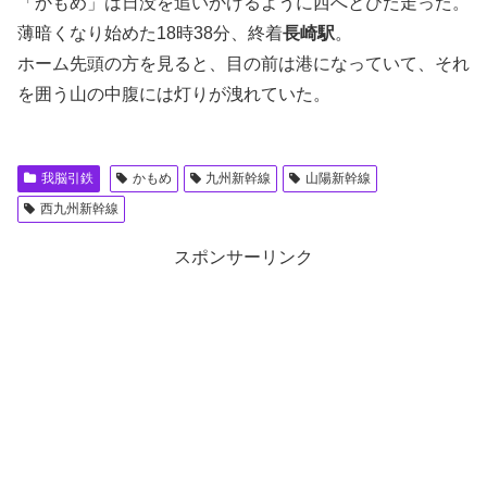
「かもめ」は日没を追いかけるように西へとひた走った。
薄暗くなり始めた18時38分、終着
長崎駅
。
ホーム先頭の方を見ると、目の前は港になっていて、それ
を囲う山の中腹には灯りが洩れていた。
我脳引鉄
かもめ
九州新幹線
山陽新幹線
西九州新幹線
スポンサーリンク