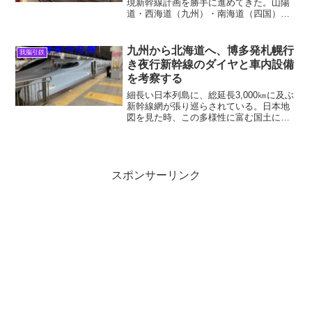
現新幹線計画を勝手に進めてきた。山陽
道・西海道（九州）・南海道（四国）と
きて、ようやく山陰道である。これで
「私的日本列島改造計画」の西日本版が
ひとまずは完成する。最終的な山陰新幹
九州から北海道へ、博多発札幌行
我脳引鉄
線は文字通り「東西二本立て...
き夜行新幹線のダイヤと車内設備
を考察する
細長い日本列島に、総延長3,000㎞に及ぶ
新幹線網が張り巡らされている。日本地
図を見た時、この多様性に富む国土に九
州から北海道まで夜行新幹線があったら
面白いのではないかと、ロマンチックな
人なら考えるかもしれない。そこで、夜
行列車を求めて1年...
スポンサーリンク