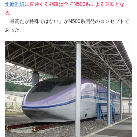
州新幹線
に直通する列車は全てN500系による運転とな
る。
「最高だが特殊ではない」がN500系開発のコンセプトで
あった。