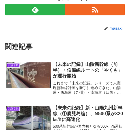
masaki
関連記事
【未来の記録】山陰新幹線（前
我脳引鉄
半）・伯備線ルートの「やくも」
が運行開始
これまで「未来の記録」シリーズで未実
現新幹線計画を勝手に進めてきた。山陽
道・西海道（九州）・南海道（四国）と
きて、ようやく山陰道である。これで
「私的日本列島改造計画」の西日本版が
ひとまずは完成する。本記事の内容は山
【未来の記録】新・山陽九州新幹
我脳引鉄
陰新幹線の前半で、最終的な...
線（①鹿児島編）、N500系が320
㎞/hに高速化
500系新幹線が国内初となる300km/h運転