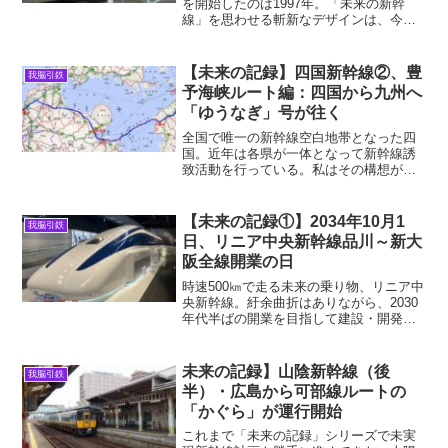
を開始したのは1997年。「未来の新幹
線」を思わせる斬新なデザインは、今な
お子供だけでなく大人も惹きつけてやま
ない。一方で山陽新幹線（新大阪～博
多）の高速化はそれ以来進んでおらず、
【未来の記録】四国新幹線②、豊
我脳引鉄
国内最速の座も...
予海峡ルート編：四国から九州へ
「ゆうなぎ」号が往く
全国で唯一の新幹線空白地帯となった四
国。近年は各県が一体となって新幹線誘
致活動を行っている。私はその構想が実
現した未来（2038年と想定）をこの記事
にて空想してみた。四国新幹線の予想路
線図国土地理院の地図を加工して利用と
【未来の記録①】2034年10月1
我脳引鉄
ころで、四国新幹線の...
日、リニア中央新幹線品川～新大
阪全線開業の日
時速500㎞で走る未来の乗り物、リニア中
央新幹線。紆余曲折はありながら、2030
年代半ばの開業を目指して建設・開発が
進んでいる。現在（2024年6月）から10
年先、2034年10月1日のリニア中央新幹
線開業日の様子を伝える新聞記事が偶然
未来の記録】山陰新幹線（後
我脳引鉄
手に...
半）・広島から可部線ルートの
「かぐら」が運行開始
これまで「未来の記録」シリーズで未実