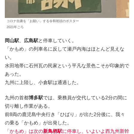
コロナ自粛を「お願い」する令和初頭のポスター
2021年ごろ
岡山駅
、
広島駅
と停車していく。
「かもめ」の列車名に反して瀬戸内海はほとんど見えな
い。
水田地帯に石州瓦の民家という平凡な景色こそが印象的で
あった。
九州に上陸し、小倉駅は通過した。
九州の首都
博多駅
では、乗務員が交代している2分の間に
切り離し作業がある。
前8両の鹿児島中央行き「ひばり」が出た2分後に、我々
の乗る「かもめ」が出発した。
「かもめ」は次の
新鳥栖駅
に停車し、いよいよ西九州新幹