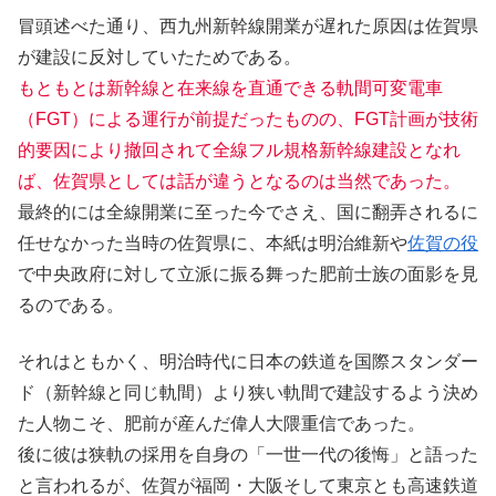
冒頭述べた通り、西九州新幹線開業が遅れた原因は佐賀県
が建設に反対していたためである。
もともとは新幹線と在来線を直通できる軌間可変電車
（FGT）による運行が前提だったものの、FGT計画が技術
的要因により撤回されて全線フル規格新幹線建設となれ
ば、佐賀県としては話が違うとなるのは当然であった。
最終的には全線開業に至った今でさえ、国に翻弄されるに
任せなかった当時の佐賀県に、本紙は明治維新や
佐賀の役
で中央政府に対して立派に振る舞った肥前士族の面影を見
るのである。
それはともかく、明治時代に日本の鉄道を国際スタンダー
ド（新幹線と同じ軌間）より狭い軌間で建設するよう決め
た人物こそ、肥前が産んだ偉人大隈重信であった。
後に彼は狭軌の採用を自身の「一世一代の後悔」と語った
と言われるが、佐賀が福岡・大阪そして東京とも高速鉄道