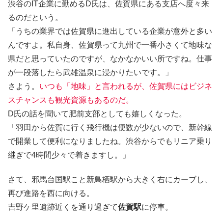
渋谷のIT企業に勤めるD氏は、佐賀県にある支店へ度々来
るのだという。
「うちの業界では佐賀県に進出している企業が意外と多い
んですよ。私自身、佐賀県って九州で一番小さくて地味な
県だと思っていたのですが、なかなかいい所ですね。仕事
が一段落したら武雄温泉に浸かりたいです。」
さよう。
いつも「地味」と言われるが、佐賀県にはビジネ
スチャンスも観光資源もあるのだ。
D氏の話を聞いて肥前支部としても嬉しくなった。
「羽田から佐賀に行く飛行機は便数が少ないので、新幹線
で開業して便利になりましたね。渋谷からでもリニア乗り
継ぎで4時間少々で着きますし。」
さて、邪馬台国駅こと新鳥栖駅から大きく右にカーブし、
再び進路を西に向ける。
吉野ケ里遺跡近くを通り過ぎて
佐賀駅
に停車。