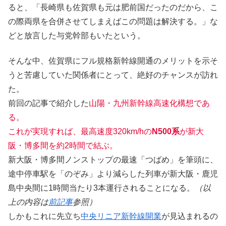
ると、「長崎県も佐賀県も元は肥前国だったのだから、こ
の際両県を合併させてしまえばこの問題は解決する。」な
どと放言した与党幹部もいたという。
そんな中、佐賀県にフル規格新幹線開通のメリットを示そ
うと苦慮していた関係者にとって、絶好のチャンスが訪れ
た。
前回の記事で紹介した
山陽・九州新幹線高速化構想であ
る。
これが実現すれば、最高速度320km/hの
N500系
が新大
阪・博多間を約2時間で結ぶ。
新大阪・博多間ノンストップの最速「つばめ」を筆頭に、
途中停車駅を「のぞみ」より減らした列車が新大阪・鹿児
島中央間に1時間当たり3本運行されることになる。
（以
上の内容は
前記事
参照）
しかもこれに先立ち
中央リニア新幹線開業
が見込まれるの