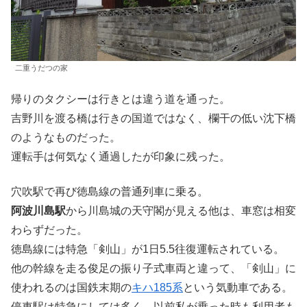
二重うだつの家
帰りのタクシーは行きとは違う道を通った。
吉野川を渡る橋は行きの国道ではなく、欄干の低い沈下橋
のようなものだった。
運転手は何気なく通過したが印象に残った。
穴吹駅で再び徳島線の普通列車に乗る。
阿波川島駅
から川島城の天守閣が見える他は、車窓は相変
わらずだった。
徳島線には特急「剣山」が1日5.5往復運転されている。
他の幹線を走る俊足の振り子式車両と違って、「剣山」に
使われるのは国鉄末期の
キハ185系
という気動車である。
停車駅は特急にしては多く、以前私が乗った時も利用者も