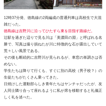
12時37分発、徳島線の2両編成の普通列車は高校生で大混
雑だった。
徳島線は吉野川に沿ってひたすら東を目指す路線だ。
辻駅を過ぎた辺りで見る川は「美濃田の淵」と呼ばれる名
勝で、写真は撮り損ねたが川に特徴的な石が露出していて
荒々しい風景である。
その後も断続的に吉野川が見られるが、車窓の単調さは否
めない。
学生たちは降りて行くも、すぐに別の高校（男子校？）の
生徒たちがたくさん乗ってきた。
日焼けした運動部らしき青年たちはヤンチャだったが、友
人同士隣り合って座れるように私が席を移動すると礼儀正
しく礼を述べた。