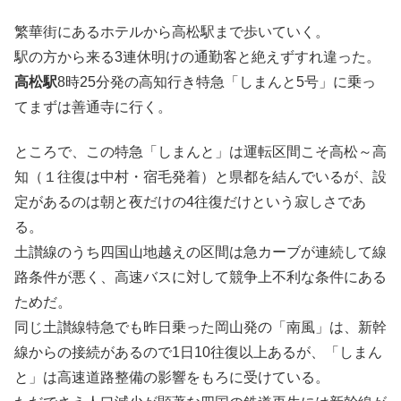
繁華街にあるホテルから高松駅まで歩いていく。
駅の方から来る3連休明けの通勤客と絶えずすれ違った。
高松駅
8時25分発の高知行き特急「しまんと5号」に乗っ
てまずは善通寺に行く。
ところで、この特急「しまんと」は運転区間こそ高松～高
知（１往復は中村・宿毛発着）と県都を結んでいるが、設
定があるのは朝と夜だけの4往復だけという寂しさであ
る。
土讃線のうち四国山地越えの区間は急カーブが連続して線
路条件が悪く、高速バスに対して競争上不利な条件にある
ためだ。
同じ土讃線特急でも昨日乗った岡山発の「南風」は、新幹
線からの接続があるので1日10往復以上あるが、「しまん
と」は高速道路整備の影響をもろに受けている。