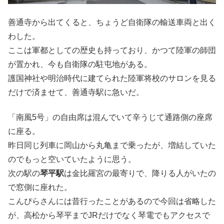
善通寺から出てくると、ちょうど自衛隊の輸送車両と出く
わした。
ここは軍都としての歴史も持っており、かつて陸軍の師団
が置かれ、今も自衛隊の駐屯地がある。
護国神社や明治時代に建てられた陸軍将校のサロンを見る
だけで済ませて、善通寺駅に急いだ。
「南風5号」の自由席は混んでいて辛うじて通路側の座席
に座る。
昨日同じ列車に岡山から丸亀まで乗ったが、増結していた
のでもっと空いていたように思う。
次の駅の
琴平駅
は金比羅宮の最寄りで、降りる人がいたの
で窓側に座れた。
こんぴらさんには昔行ったことがあるので今回は省略した
が、高松から琴平までJRだけでなく琴電でもアクセスで