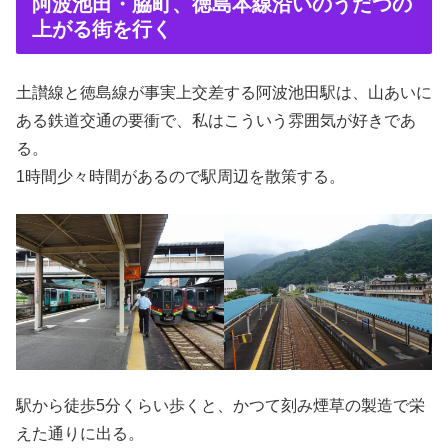
阿波池田・脇町、徳島本線沿いのうだつの
上がる街を行く
土讃線と徳島線が事実上交差する阿波池田駅は、山あいに
ある鉄道交通の要衝で、私はこういう雰囲気が好きであ
る。
1時間少々時間があるので駅周辺を散策する。
駅から徒歩5分くらい歩くと、かつて刻み煙草の製造で栄
えた通りに出る。