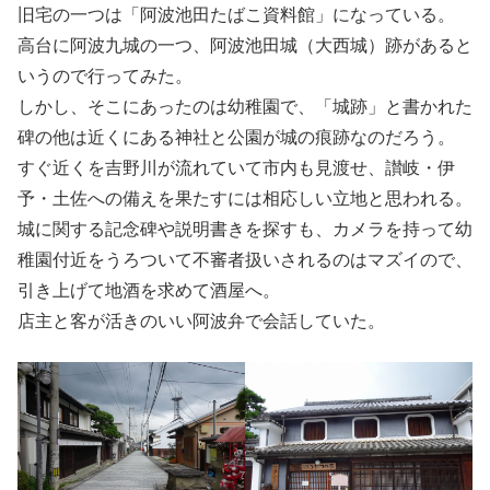
旧宅の一つは「阿波池田たばこ資料館」になっている。
高台に阿波九城の一つ、阿波池田城（大西城）跡があると
いうので行ってみた。
しかし、そこにあったのは幼稚園で、「城跡」と書かれた
碑の他は近くにある神社と公園が城の痕跡なのだろう。
すぐ近くを吉野川が流れていて市内も見渡せ、讃岐・伊
予・土佐への備えを果たすには相応しい立地と思われる。
城に関する記念碑や説明書きを探すも、カメラを持って幼
稚園付近をうろついて不審者扱いされるのはマズイので、
引き上げて地酒を求めて酒屋へ。
店主と客が活きのいい阿波弁で会話していた。