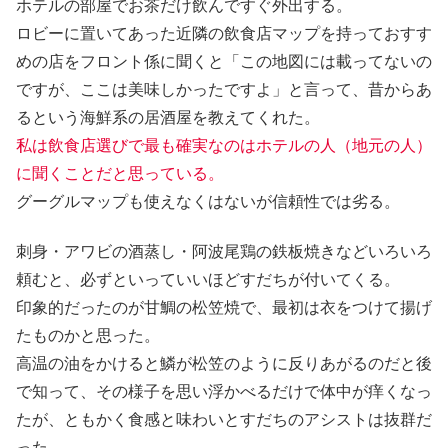
ホテルの部屋でお茶だけ飲んですぐ外出する。
ロビーに置いてあった近隣の飲食店マップを持っておすす
めの店をフロント係に聞くと「この地図には載ってないの
ですが、ここは美味しかったですよ」と言って、昔からあ
るという海鮮系の居酒屋を教えてくれた。
私は飲食店選びで最も確実なのはホテルの人（地元の人）
に聞くことだと思っている。
グーグルマップも使えなくはないが信頼性では劣る。
刺身・アワビの酒蒸し・阿波尾鶏の鉄板焼きなどいろいろ
頼むと、必ずといっていいほどすだちが付いてくる。
印象的だったのが甘鯛の松笠焼で、最初は衣をつけて揚げ
たものかと思った。
高温の油をかけると鱗が松笠のように反りあがるのだと後
で知って、その様子を思い浮かべるだけで体中が痒くなっ
たが、ともかく食感と味わいとすだちのアシストは抜群だ
った。