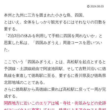
2024.08.03
本州と九州に三方を囲まれた小さな島、四国。
とはいえ、全体をしっかり観光するにはそれなりの日数を
要する。
「2泊3日の休みを利用して手軽に四国を周れないか」と
思案した私は、「四国みぎうえ」周遊コースを思いつい
た。
ここでいう「四国みぎうえ」とは、高松駅を起点とすると
予讃線・土讃線経由で阿波池田駅、そして吉野川沿いに徳
島線を東進して徳島駅に至る、要するに香川県及び徳島県
北部地域のことである。
さらに徳島駅から高徳線に乗れば高松駅に戻って一周が完
成する。
関西地方に近いこのエリアは城・寺社・街並みなどの史跡
がコンパクトに充実しており、鉄道によるアクセスも良好