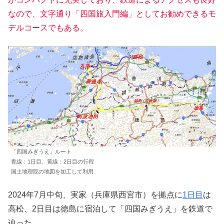
なので、文字通り「四国旅入門編」としてお勧めできるモ
デルコースでもある。
「四国みぎうえ」ルート
青線：1日目、黄線：2日目の行程
国土地理院の地図を加工して利用
2024年7月中旬、実家（兵庫県西宮市）を拠点に
1日目
は
高松、2日目は徳島に宿泊して「四国みぎうえ」を鉄道で
辿った。