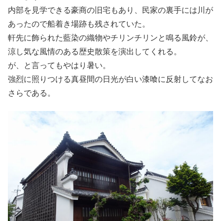
内部を見学できる豪商の旧宅もあり、民家の裏手には川が
あったので船着き場跡も残されていた。
軒先に飾られた藍染の織物やチリンチリンと鳴る風鈴が、
涼し気な風情のある歴史散策を演出してくれる。
が、と言ってもやはり暑い。
強烈に照りつける真昼間の日光が白い漆喰に反射してなお
さらである。