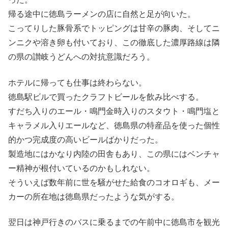
帰る途中に徳島ラーメンの店に自然と足が向いた。
こってりした豚骨系でトッピングは甘辛の豚肉、そしてニ
ンニクや溶き卵も付いており、この徹底した濃厚路線は隣
の県の讃岐うどんへの対抗意識だろう。
ホテルに帰っても仕事は終わらない。
徳島駅ビルで買ったクラフトビールを飲み比べする。
すだち入りのエール・鳴門金時入りのスタウト・鳴門塩と
キャラメル入りエールなど、徳島県の特産品を使った個性
的かつ完成度の高いビールばかりだった。
製造地にはかなり内陸の田舎もあり、この県にはベンチャ
ー精神が根付いているのかもしれない。
そういえば数年前に世を騒がせた給食のコオロギも、メー
カーの所在地は徳島県だったような気がする。
翌日は神戸行きのバスに乗るまでの午前中に徳島市を観光