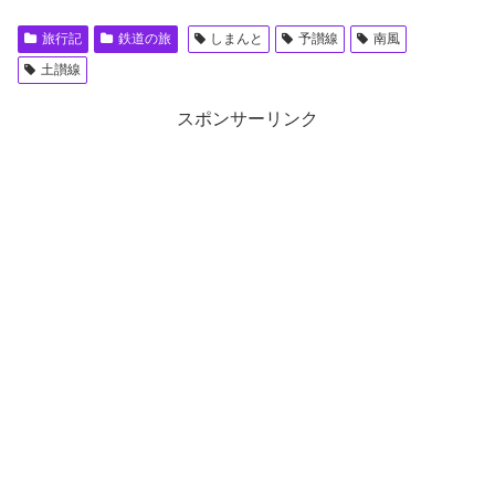
旅行記
鉄道の旅
しまんと
予讃線
南風
土讃線
スポンサーリンク