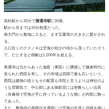
高松駅から30分で
善通寺駅
に到着。
駅から寺までは10分程度だった。
南大門から敷地に入ると、まず五重塔の大きさに驚かされ
る。
入口近くのクスノキは空海が幼少の頃から茂っていたそう
で、だとすると樹齢は1,200年を超える。
善通寺は元からあった伽藍（東院）に隣接して鎌倉時代に
造られた西院を有し、その寺域は四国で最も広いという。
西院は建物の造りもその配置も寺院と言うよりは神社のよ
うな雰囲気で、中心部にある御影堂には密教らしい法具
（肖像画で空海が手に持っているような物）が内部に飾っ
てあった。
また、敷地内の屋根付き通路には空海の生涯と功績を描い