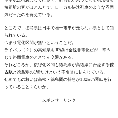
短距離の客がほとんどで、ローカル快速列車のような雰囲
気だったのを覚えている。
ところで、徳島県は日本で唯一電車が走らない県として知
られている。
つまり電化区間が無いということだ。
ライバル（？）の高知県もJR線は全線非電化だが、辛う
じて路面電車のとさでん交通がある。
それどころか、複線化区間も徳島線が高徳線に合流する
佐
古駅
と徳島駅の1駅だけという不名誉に甘んじている。
せめてもの救いは高松・徳島間の特急が130㎞/h運転を行
っていることくらいか。
スポンサーリンク