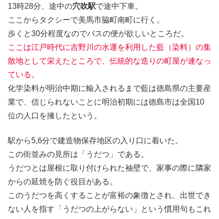
13時28分、途中の
穴吹駅
で途中下車。
ここからタクシーで美馬市脇町南町に行く。
歩くと30分程度なのでバスの便が欲しいところだ。
ここは江戸時代に吉野川の水運を利用した藍（染料）の集
散地として栄えたところで、伝統的な造りの町屋が連なっ
ている。
化学染料が明治中期に輸入されるまで藍は徳島県の主要産
業で、信じられないことに明治初期には徳島市は全国10
位の人口を擁したという。
駅から5,6分で建造物保存地区の入り口に着いた。
この街並みの見所は「うだつ」である。
うだつとは屋根に取り付けられた袖壁で、家事の際に隣家
からの延焼を防ぐ役目がある。
このうだつを高くすることが富裕の象徴とされ、出世でき
ない人を指す「うだつの上がらない」という慣用句もこれ