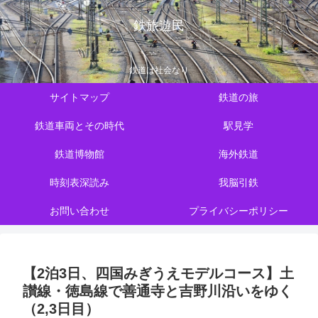
鉄旅遊民
鉄道は社会なり
サイトマップ
鉄道の旅
鉄道車両とその時代
駅見学
鉄道博物館
海外鉄道
時刻表深読み
我脳引鉄
お問い合わせ
プライバシーポリシー
【2泊3日、四国みぎうえモデルコース】土
讃線・徳島線で善通寺と吉野川沿いをゆく
（2,3日目）