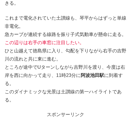
きる。
これまで電化されていた土讃線も、琴平からはずっと単線
非電化。
急カーブが連続する線路を振り子式気動車が懸命に走る。
この辺りは右手の車窓に注目したい。
ひと山越えて徳島県に入り、勾配を下りながら右手の吉野
川の流れと共に東に進む。
ところが途中でUターンしながら吉野川を渡り、今度は右
岸を西に向かって走り、11時23分に
阿波池田駅
に到着す
る。
このダイナミックな光景は土讃線の第一ハイライトであ
る。
スポンサーリンク