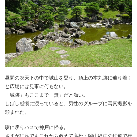
昼間の炎天下の中で城山を登り、頂上の本丸跡に辿り着く
と広場には見事に何もない。
「城跡」もここまで「無」だと潔い。
しばし感慨に浸っていると、男性のグループに写真撮影を
頼まれた。
駅に戻りバスで神戸に帰る。
さすがに私でもこれから敢えて高松・岡山経由の鉄道で行