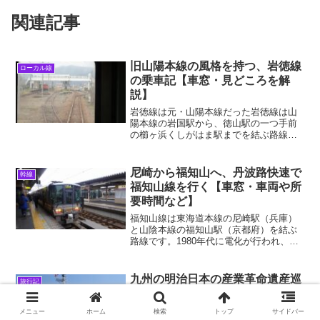
関連記事
旧山陽本線の風格を持つ、岩徳線
ローカル線
の乗車記【車窓・見どころを解
説】
岩徳線は元・山陽本線だった岩徳線は山
陽本線の岩国駅から、徳山駅の一つ手前
の櫛ヶ浜くしがはま駅までを結ぶ路線で
す。同区間の山陽本線よりも20㎞以上も
距離が短く、現在の岩徳線が開業した
1934年にはこちらの線路が「山陽本線」
尼崎から福知山へ、丹波路快速で
幹線
として編入されました...
福知山線を行く【車窓・車両や所
要時間など】
福知山線は東海道本線の尼崎駅（兵庫）
と山陰本線の福知山駅（京都府）を結ぶ
路線です。1980年代に電化が行われ、通
勤路線へと脱皮した路線ですが、その一
方で渓谷美の車窓を楽しむこともできる
路線です。2023年1月上旬、尼崎から丹波
九州の明治日本の産業革命遺産巡
旅行記
路快速に乗って...
り・序：鉄は国家なり。そして鉄
道は社会なり。
メニュー
ホーム
検索
トップ
サイドバー