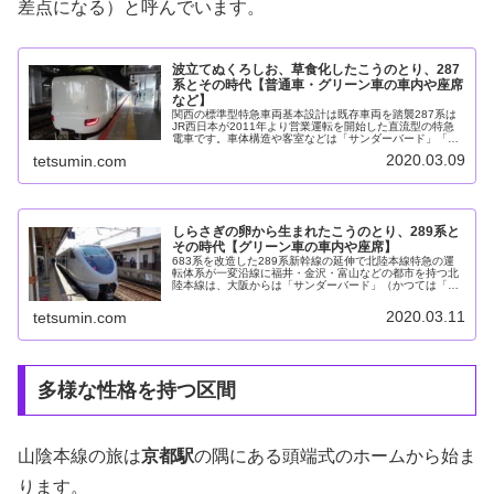
差点になる）と呼んでいます。
波立てぬくろしお、草食化したこうのとり、287
系とその時代【普通車・グリーン車の車内や座席
など】
関西の標準型特急車両基本設計は既存車両を踏襲287系は
JR西日本が2011年より営業運転を開始した直流型の特急
電車です。車体構造や客室などは「サンダーバード」「し
らさぎ」などに使われている683系をベースにしていま
2020.03.09
tetsumin.com
す。見た目は683系と関空...
しらさぎの卵から生まれたこうのとり、289系と
その時代【グリーン車の車内や座席】
683系を改造した289系新幹線の延伸で北陸本線特急の運
転体系が一変沿線に福井・金沢・富山などの都市を持つ北
陸本線は、大阪からは「サンダーバード」（かつては「雷
鳥」「白鳥」もあった）、名古屋からは「しらさぎ」、そ
して東京からの上越新幹線と越...
2020.03.11
tetsumin.com
多様な性格を持つ区間
山陰本線の旅は
京都駅
の隅にある頭端式のホームから始ま
ります。