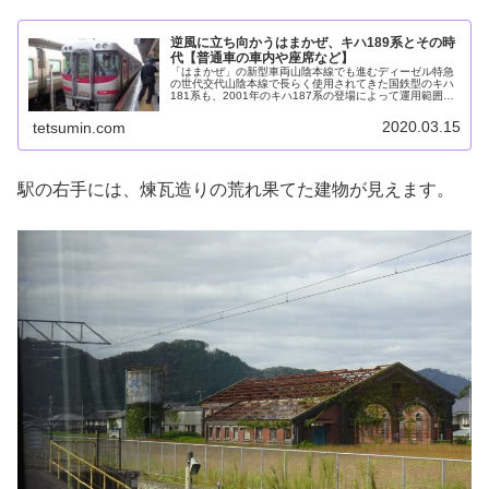
逆風に立ち向かうはまかぜ、キハ189系とその時
代【普通車の車内や座席など】
「はまかぜ」の新型車両山陰本線でも進むディーゼル特急
の世代交代山陰本線で長らく使用されてきた国鉄型のキハ
181系も、2001年のキハ187系の登場によって運用範囲は
大幅に狭まり、2005年に益田～小倉間の特急「いそかぜ」
が廃止されてからは播...
2020.03.15
tetsumin.com
駅の右手には、煉瓦造りの荒れ果てた建物が見えます。