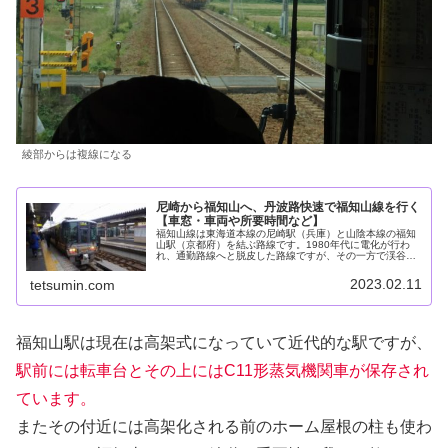
綾部からは複線になる
尼崎から福知山へ、丹波路快速で福知山線を行く
【車窓・車両や所要時間など】
福知山線は東海道本線の尼崎駅（兵庫）と山陰本線の福知
山駅（京都府）を結ぶ路線です。1980年代に電化が行わ
れ、通勤路線へと脱皮した路線ですが、その一方で渓谷美
の車窓を楽しむこともできる路線です。2023年1月上旬、
尼崎から丹波路快速に乗って...
2023.02.11
tetsumin.com
福知山駅は現在は高架式になっていて近代的な駅ですが、
駅前には転車台とその上にはC11形蒸気機関車が保存され
ています。
またその付近には高架化される前のホーム屋根の柱も使わ