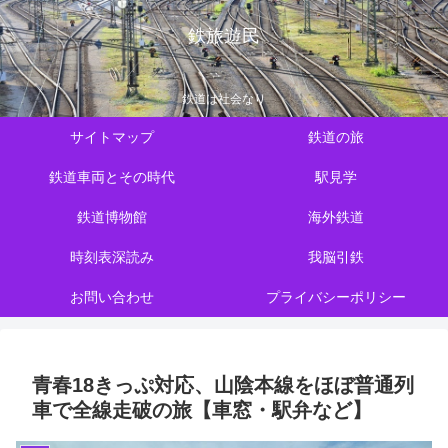
鉄旅遊民
鉄道は社会なり
サイトマップ
鉄道の旅
鉄道車両とその時代
駅見学
鉄道博物館
海外鉄道
時刻表深読み
我脳引鉄
お問い合わせ
プライバシーポリシー
青春18きっぷ対応、山陰本線をほぼ普通列
車で全線走破の旅【車窓・駅弁など】