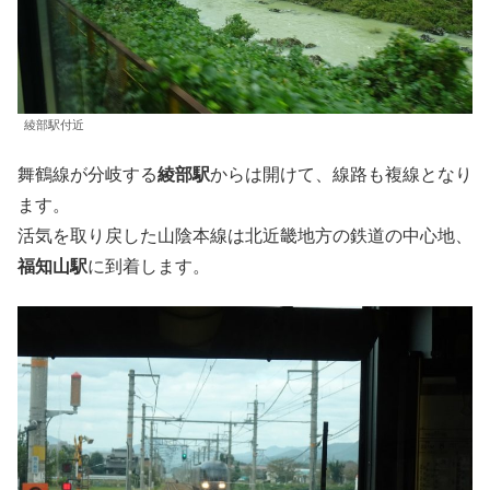
綾部駅付近
舞鶴線が分岐する
綾部駅
からは開けて、線路も複線となり
ます。
活気を取り戻した山陰本線は北近畿地方の鉄道の中心地、
福知山駅
に到着します。