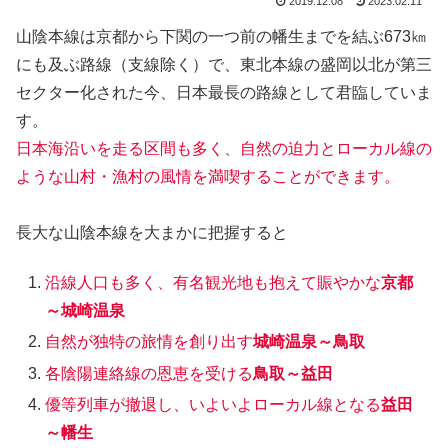
2019.12.08
2023.02.11
山陰本線は京都から下関の一つ前の幡生までを結ぶ673㎞
にも及ぶ路線（支線除く）で、東北本線の盛岡以北が第三
セクター化された今、日本最長の路線として君臨していま
す。
日本海沿いを走る区間も多く、自然の迫力とローカル線の
ような山村・漁村の風情を満喫することができます。
長大な山陰本線を大まかに把握すると
沿線人口も多く、有名観光地も抱えて賑やかな
京都
～城崎温泉
自然が独特の旅情を創り出す
城崎温泉～鳥取
各陰陽連絡線の恩恵を受ける
鳥取～益田
優等列車が撤退し、いよいよローカル線となる
益田
～幡生