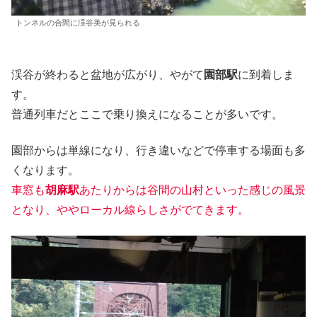
トンネルの合間に渓谷美が見られる
渓谷が終わると盆地が広がり、やがて
園部駅
に到着しま
す。
普通列車だとここで乗り換えになることが多いです。
園部からは単線になり、行き違いなどで停車する場面も多
くなります。
車窓も
胡麻駅
あたりからは谷間の山村といった感じの風景
となり、ややローカル線らしさがでてきます。