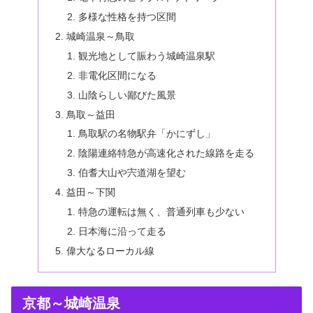
多様な性格を持つ区間
城崎温泉～鳥取
観光地として賑わう城崎温泉駅
非電化区間になる
山陰らしい鄙びた風景
鳥取～益田
鳥取駅の名物駅弁「かにずし」
陰陽連絡特急が高速化された線路を走る
伯耆大山や宍道湖を望む
益田～下関
特急の運転は無く、普通列車も少ない
日本海に沿って走る
偉大なるローカル線
京都～城崎温泉