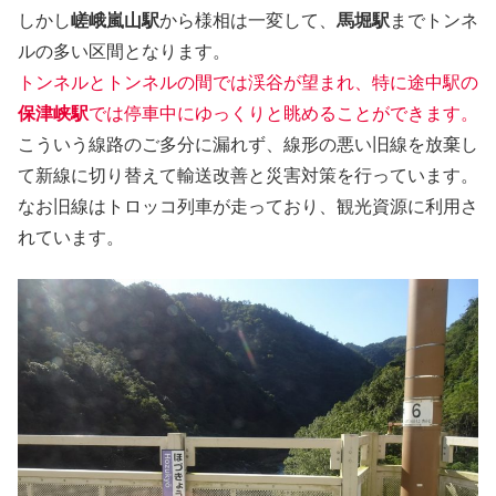
しかし
嵯峨嵐山駅
から様相は一変して、
馬堀駅
までトンネ
ルの多い区間となります。
トンネルとトンネルの間では渓谷が望まれ、特に途中駅の
保津峡駅
では停車中にゆっくりと眺めることができます。
こういう線路のご多分に漏れず、線形の悪い旧線を放棄し
て新線に切り替えて輸送改善と災害対策を行っています。
なお旧線はトロッコ列車が走っており、観光資源に利用さ
れています。