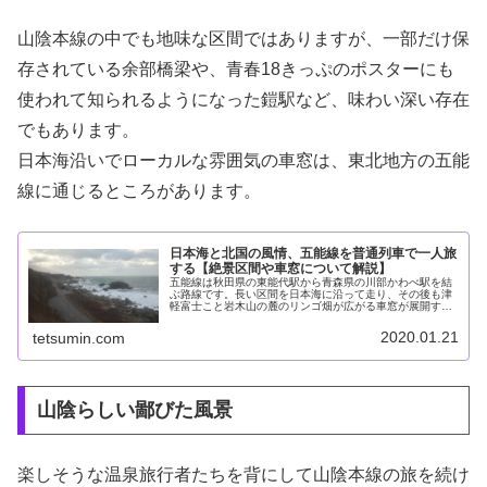
山陰本線の中でも地味な区間ではありますが、一部だけ保
存されている余部橋梁や、青春18きっぷのポスターにも
使われて知られるようになった鎧駅など、味わい深い存在
でもあります。
日本海沿いでローカルな雰囲気の車窓は、東北地方の五能
線に通じるところがあります。
日本海と北国の風情、五能線を普通列車で一人旅
する【絶景区間や車窓について解説】
五能線は秋田県の東能代駅から青森県の川部かわべ駅を結
ぶ路線です。長い区間を日本海に沿って走り、その後も津
軽富士こと岩木山の麓のリンゴ畑が広がる車窓が展開す
る、その日本有数の風光明媚さでよく知られたローカル線
です。秋田・青森間を「リゾートしら...
2020.01.21
tetsumin.com
山陰らしい鄙びた風景
楽しそうな温泉旅行者たちを背にして山陰本線の旅を続け