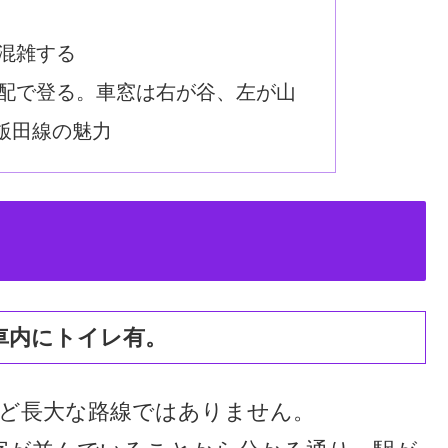
混雑する
配で登る。車窓は右が谷、左が山
飯田線の魅力
車内にトイレ有。
ほど長大な路線ではありません。