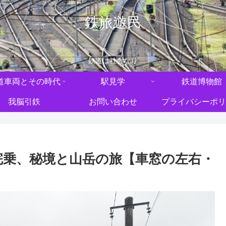
鉄旅遊民
鉄道は社会なり
道車両とその時代
駅見学
鉄道博物館
我脳引鉄
お問い合わせ
プライバシーポリ
完乗、秘境と山岳の旅【車窓の左右・