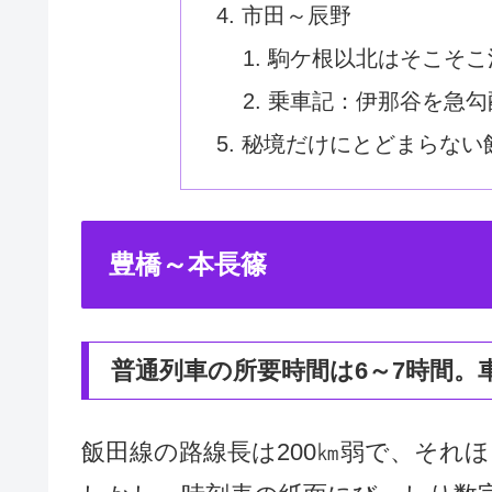
市田～辰野
駒ケ根以北はそこそこ
乗車記：伊那谷を急勾
秘境だけにとどまらない
豊橋～本長篠
普通列車の所要時間は6～7時間。
飯田線の路線長は200㎞弱で、それ