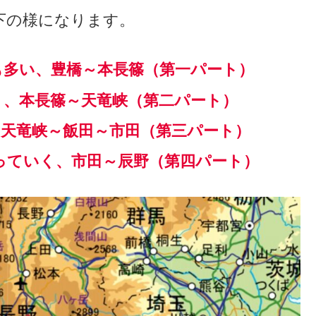
下の様になります。
も多い、豊橋～本長篠（第一パート）
く、本長篠～天竜峡（第二パート）
、天竜峡～飯田～市田（第三パート）
っていく、市田～辰野（第四パート）