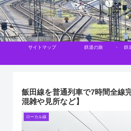
サイトマップ
鉄道の旅
鉄
飯田線を普通列車で7時間全線
混雑や見所など】
ローカル線