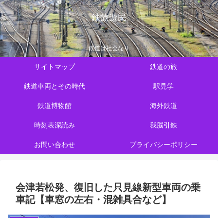
鉄旅遊民
鉄道は社会なり
サイトマップ
鉄道の旅
鉄道車両とその時代
駅見学
鉄道博物館
海外鉄道
時刻表深読み
我脳引鉄
お問い合わせ
プライバシーポリシー
会津若松発、復旧した只見線新型車両の乗
車記【車窓の左右・混雑具合など】