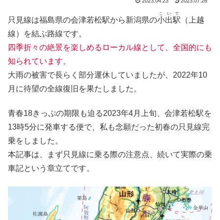
2023.04.23
2023.07.26
こいで
只見線は福島県の会津若松駅から新潟県の
小出駅
（上越
線）を結ぶ路線です。
四季折々の絶景を楽しめるローカル線として、全国的にも
知られています。
大雨の被害で長らく部分運休していましたが、2022年10
月に待望の全線復旧を果たしました。
青春18きっぷの期限も迫る2023年4月上旬、会津若松駅を
13時5分に発車する便で、私も念願だった初春の只見線完
乗をしました。
本記事は、まず只見線に乗る際の注意点、続いて実際の乗
車記という章立てです。