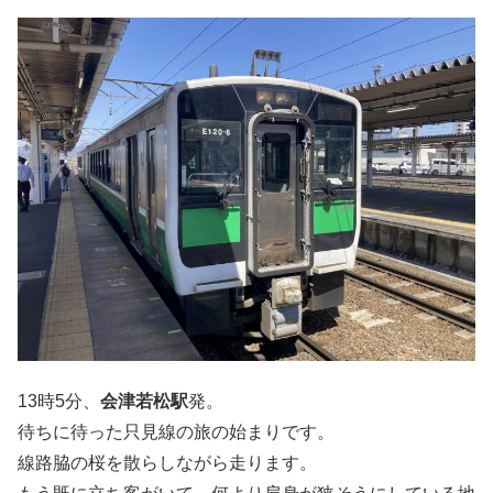
13時5分、
会津若松駅
発。
待ちに待った只見線の旅の始まりです。
線路脇の桜を散らしながら走ります。