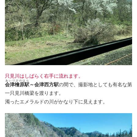
只見川はしばらく右手に流れます。
あいづひのはら
会津檜原駅
～会津西方駅
の間で、撮影地としても有名な第
一只見川橋梁を渡ります。
濁ったエメラルドの川がかなり下に見えます。