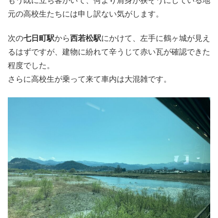
もう既に立ち客がいて、何より肩身が狭そうにしている地
元の高校生たちには申し訳ない気がします。
次の
七日町駅
から
西若松駅
にかけて、左手に鶴ヶ城が見え
るはずですが、建物に紛れて辛うじて赤い瓦が確認できた
程度でした。
さらに高校生が乗って来て車内は大混雑です。