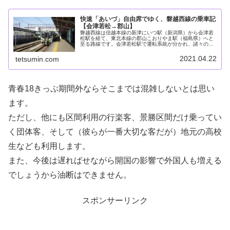
快速「あいづ」自由席でゆく、磐越西線の乗車記
【会津若松→郡山】
磐越西線は信越本線の新津にいつ駅（新潟県）から会津若
松駅を経て、東北本線の郡山こおりやま駅（福島県）へと
至る路線です。会津若松駅で運転系統が分かれ、諸々の要
素も大きく変わるため、当サイトでは別個に記事を作成し
ています。本記事では会津若松～郡...
2021.04.22
tetsumin.com
青春18きっぷ期間外ならそこまでは混雑しないとは思い
ます。
ただし、他にも区間利用の行楽客、景勝区間だけ乗ってい
く団体客、そして（彼らが一番大切な客だが）地元の高校
生なども利用します。
また、今後は遅ればせながら開国の影響で外国人も増える
でしょうから油断はできません。
スポンサーリンク