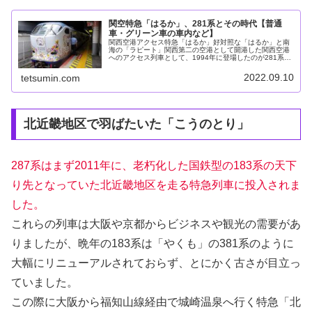
関空特急「はるか」、281系とその時代【普通
車・グリーン車の車内など】
関西空港アクセス特急「はるか」好対照な「はるか」と南
海の「ラピート」関西第二の空港として開港した関西空港
へのアクセス列車として、1994年に登場したのが281系で
す。関空アクセス特急は「はるか」と名付けられ、京都～
関西空港で運転を開始しまし...
2022.09.10
tetsumin.com
北近畿地区で羽ばたいた「こうのとり」
287系はまず2011年に、老朽化した国鉄型の183系の天下
り先となっていた北近畿地区を走る特急列車に投入されま
した。
これらの列車は大阪や京都からビジネスや観光の需要があ
りましたが、晩年の183系は「やくも」の381系のように
大幅にリニューアルされておらず、とにかく古さが目立っ
ていました。
この際に大阪から福知山線経由で城崎温泉へ行く特急「北