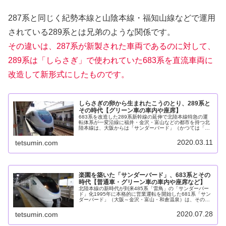
287系と同じく紀勢本線と山陰本線・福知山線などで運用
されている289系とは兄弟のような関係です。
その違いは、287系が新製された車両であるのに対して、
289系は「しらさぎ」で使われていた683系を直流車両に
改造して新形式にしたものです。
しらさぎの卵から生まれたこうのとり、289系と
その時代【グリーン車の車内や座席】
683系を改造した289系新幹線の延伸で北陸本線特急の運
転体系が一変沿線に福井・金沢・富山などの都市を持つ北
陸本線は、大阪からは「サンダーバード」（かつては「雷
鳥」「白鳥」もあった）、名古屋からは「しらさぎ」、そ
して東京からの上越新幹線と越...
2020.03.11
tetsumin.com
楽園を築いた「サンダーバード」、683系とその
時代【普通車・グリーン車の車内や座席など】
北陸本線の新時代が到来485系「雷鳥」の「サンダーバー
ド」化1995年に本格的に営業運転を開始した681系「サン
ダーバード」（大阪～金沢・富山・和倉温泉）は、その速
達性と快適性によって支持を集め、北陸への観光やビジネ
スに欠かせない存在となり...
2020.07.28
tetsumin.com