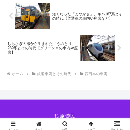
短くなった「まつかぜ」、キハ187系とそ
の時代【普通車の車内や座席など】
しらさぎの卵から生まれたこうのとり、
289系とその時代【グリーン車の車内や座
席】
ホーム
鉄道車両とその時代
西日本の車両
鉄旅遊民
© 2019 鉄旅遊民.
メニュー
ホーム
検索
トップ
サイドバー