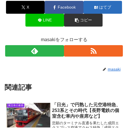
X
Facebook
はてブ
LINE
コピー
masakiをフォローする
masaki
関連記事
「日光」で円熟した元空港特急、
東日本の車両
253系とその時代【長野電鉄の個
室含む車内や座席など】
悲願のターミナル直通を果たした成田エ
クスプレス空港アクセス特急「成田エク