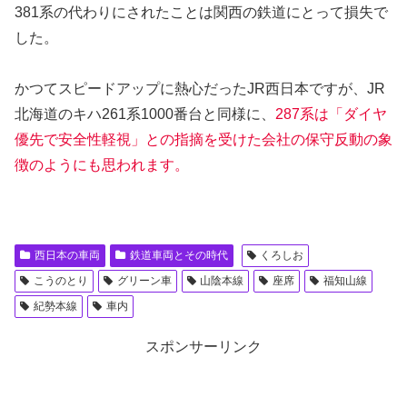
381系の代わりにされたことは関西の鉄道にとって損失で
した。
かつてスピードアップに熱心だったJR西日本ですが、JR
北海道のキハ261系1000番台と同様に、
287系は「ダイヤ
優先で安全性軽視」との指摘を受けた会社の保守反動の象
徴のようにも思われます。
西日本の車両
鉄道車両とその時代
くろしお
こうのとり
グリーン車
山陰本線
座席
福知山線
紀勢本線
車内
スポンサーリンク