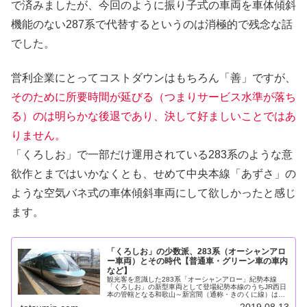
で済みましたが、今回のように振り子式の車両を車体傾斜
機能のない287系で代替するというのは消極的で残念な話
でした。
営利企業にとってコストダウンはもちろん「善」ですが、
そのために所要時間が延びる（つまりサービス水準が落ち
る）のは明らかな後退であり、決して好ましいことではあ
りません。
「くろしお」で一部だけ運用されている283系のような意
欲作とまではいかなくとも、せめて中央本線「あずさ」の
ような空気バネ式の車体傾斜車両にして欲しかったと感じ
ます。
「くろしお」の少数派、283系（オーシャンアロ
ー車両）とその時代【普通車・グリーン車の車内
など】
観光客を意識した283系「オーシャンアロー」紀勢本線
「くろしお」の新型車両として登場紀勢本線のうちJR西日
本の管轄となる和歌山～新宮間（通称・きのくに線）は観
光需要の大きな区間ですが、民営化後も特急「くろしお」