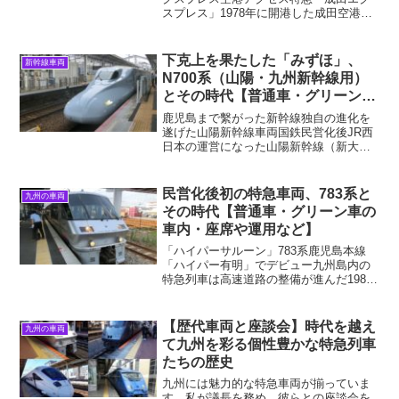
スプレス」1978年に開港した成田空港へ
の鉄道アクセスは、当初は国鉄（当時）
による「成田新幹線」が計画されていま
した。しかしその構想は沿線の激しい反
下克上を果たした「みずほ」、
新幹線車両
対運動によって開港に...
N700系（山陽・九州新幹線用）
とその時代【普通車・グリーン車
の車内など】
鹿児島まで繫がった新幹線独自の進化を
遂げた山陽新幹線車両国鉄民営化後JR西
日本の運営になった山陽新幹線（新大阪
～博多）は、福岡空港のアクセスが非常
に良好なことから、京阪神対九州でもト
ータルの所要時間では圧倒的優位とは言
民営化後初の特急車両、783系と
九州の車両
えませんでした。そこで...
その時代【普通車・グリーン車の
車内・座席や運用など】
「ハイパーサルーン」783系鹿児島本線
「ハイパー有明」でデビュー九州島内の
特急列車は高速道路の整備が進んだ1980
年代になると、高速バスに客を奪われて
短編成化が行われていきました。しかし
当時の国鉄も指をくわえて見ているだけ
【歴代車両と座談会】時代を越え
九州の車両
ではなく、編成を短...
て九州を彩る個性豊かな特急列車
たちの歴史
九州には魅力的な特急車両が揃っていま
す。私が議長を務め、彼らとの座談会を