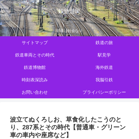
鉄旅遊民
鉄道は社会なり
サイトマップ
鉄道の旅
鉄道車両とその時代
駅見学
鉄道博物館
海外鉄道
時刻表深読み
我脳引鉄
お問い合わせ
プライバシーポリシー
波立てぬくろしお、草食化したこうのと
り、287系とその時代【普通車・グリーン
車の車内や座席など】