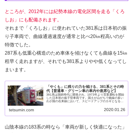
ところが、2012年には紀勢本線の電化区間を走る「くろ
しお」にも配備されます。
それまで「くろしお」に使われていた381系は日本初の振
り子車両で、曲線通過速度が通常と比べ20㎞程高いのが
特徴でした。
287系も低重心構造のため車体を傾けなくても曲線を15㎞
程早く走れますが、それでも381系よりやや低くなってし
まいます。
「やくも」に残りの力を傾ける、381系とその時
代【普通車・グリーン車の車内や座席など】
381系は国鉄時代に開発され、1973年より営業運転を開始
した日本初の振子型車両です。国土が山がちで曲線の多い
わが国の在来線において、スピードアップのカギとなる曲
線通過速度向上を実現させた車両です。日本初の振子式車
両として登場中央西線の「し...
2020.01.26
tetsumin.com
山陰本線の183系の時なら「車両が新しく快適になった」