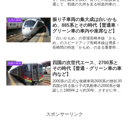
通じて、戦後の九州を走る特急列車の歩
みを振り返ります。2022年3月某日、博多
駅にて議長：本日はお忙しい中、お集ま
りいただきありがとうございます。今回
振り子車両の集大成は白いかも
九州の車両
は九州内で活躍され...
め、885系とその時代【普通車・
グリーン車の車内や座席など】
「白いかもめ」の登場長崎本線「かも
め」のスピードアップ長崎本線は博多～
長崎間の特急「かもめ」の走る重要幹線
ですが、振り子車両の883系が使われてい
る日豊本線以上に線形が悪く、特に肥前
鹿島～諫早間の海沿いの路線は曲線半径
四国の次世代エース、2700系と
四国の車両
250m（数字が小さい...
その時代【普通・グリーン車の車
内など】
2000系の正式な後継車両2600系の挫折JR
四国が誇る振り子式気動車の2000系が爆
誕した1989年より約30年、さすがに年齢
には勝てず老朽化が進んだこのレジェン
ドの後継車として、2017年には2600系が
開発されました。振り子式と同じ性...
スポンサーリンク