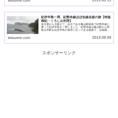
2019.08.13
tetsumin.com
には国鉄時代に製造された振り子...
紀伊半島一周、紀勢本線ほぼ全線走破の旅【特急
南紀・くろしお利用】
名古屋から大阪まで、起点である亀山駅経由で紀勢本線に
乗って紀伊半島を一周しました。紀勢本線は亀山駅から和
歌山市駅を紀伊半島の海岸に沿って走る路線で、全線開通
したのは1959年と意外と遅いです。今回は青春18きっぷ
を利用していますが、途中「ワ...
2019.08.09
tetsumin.com
スポンサーリンク