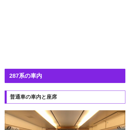
287系の車内
普通車の車内と座席