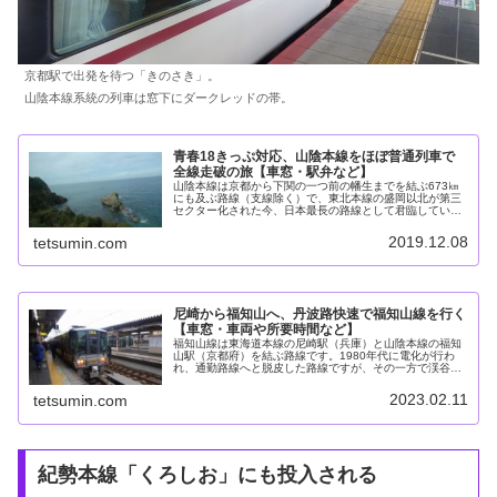
京都駅で出発を待つ「きのさき」。
山陰本線系統の列車は窓下にダークレッドの帯。
青春18きっぷ対応、山陰本線をほぼ普通列車で
全線走破の旅【車窓・駅弁など】
山陰本線は京都から下関の一つ前の幡生までを結ぶ673㎞
にも及ぶ路線（支線除く）で、東北本線の盛岡以北が第三
セクター化された今、日本最長の路線として君臨していま
す。日本海沿いを走る区間も多く、自然の迫力とローカル
線のような山村・漁村の風情を満...
2019.12.08
tetsumin.com
尼崎から福知山へ、丹波路快速で福知山線を行く
【車窓・車両や所要時間など】
福知山線は東海道本線の尼崎駅（兵庫）と山陰本線の福知
山駅（京都府）を結ぶ路線です。1980年代に電化が行わ
れ、通勤路線へと脱皮した路線ですが、その一方で渓谷美
の車窓を楽しむこともできる路線です。2023年1月上旬、
尼崎から丹波路快速に乗って...
2023.02.11
tetsumin.com
紀勢本線「くろしお」にも投入される