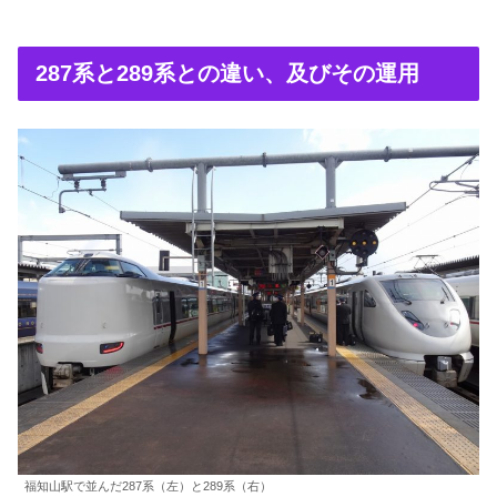
287系と289系との違い、及びその運用
福知山駅で並んだ287系（左）と289系（右）