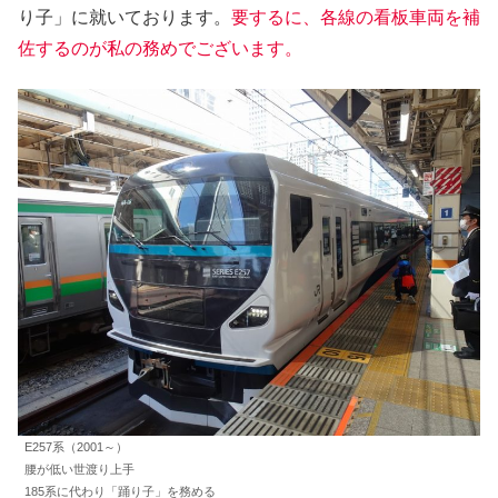
り子」に就いております。
要するに、各線の看板車両を補
佐するのが私の務めでございます。
E257系（2001～）
腰が低い世渡り上手
185系に代わり「踊り子」を務める