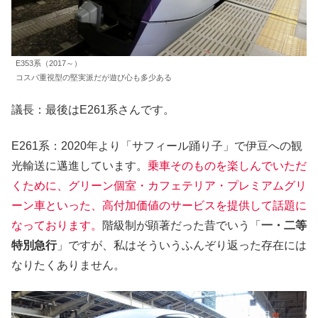
E353系（2017～）
コスパ重視型の堅実派だが遊び心も多少ある
議長：最後はE261系さんです。
E261系：2020年より「サフィール踊り子」で伊豆への観
光輸送に邁進しています。
乗車そのものを楽しんでいただ
くために、グリーン個室・カフェテリア・プレミアムグリ
ーン車といった、高付加価値のサービスを提供して話題に
なっております。
階級制が顕著だった昔でいう「
一・二等
特別急行
」ですが、私はそういうふんぞり返った存在には
なりたくありません。