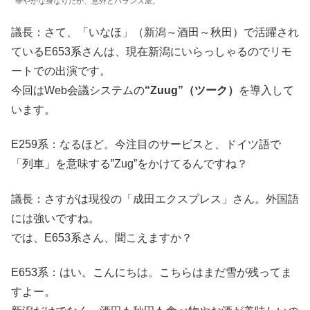
華やかな身なりだが、意外とバランス派。
議長：さて、「いなほ」（新潟～酒田～秋田）で活躍され
ているE653系さんは、現在新潟にいらっしゃるのでリモ
ートでの出演です。
今回はWeb会議システムの
“Zuug”（ツーク）
を導入して
います。
E259系：なるほど。今注目のサービスと、ドイツ語で
「列車」を意味する”Zug”をかけてるんですね？
議長：さすがは現役の「成田エクスプレス」さん。外国語
には強いですね。
では、E653系さん、聞こえますか？
E653系：はい。こんにちは。こちらはまだ雪が残ってま
すよー。