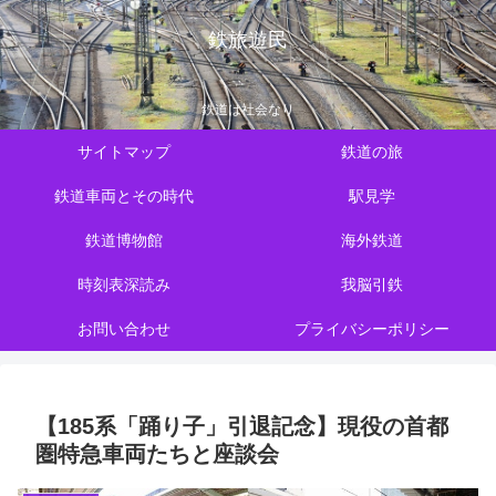
鉄旅遊民
鉄道は社会なり
サイトマップ
鉄道の旅
鉄道車両とその時代
駅見学
鉄道博物館
海外鉄道
時刻表深読み
我脳引鉄
お問い合わせ
プライバシーポリシー
【185系「踊り子」引退記念】現役の首都
圏特急車両たちと座談会