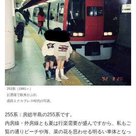
253系（1991～）
お洒落で欧米かぶれ
成田エクスプレス時代の写真。
255系：房総半島の255系です。
内房線・外房線とも夏は行楽需要が盛んですから、私もご
覧の通りビーチや海、菜の花を思わせる明るい車体となっ