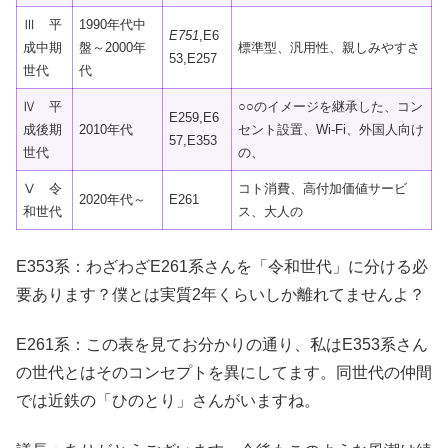
Ⅲ 平
1990年代中
E751
,E6
成中期
盤～2000年
標準型、汎用性、親しみやすさ
53,E257
世代
代
Ⅳ 平
○○のイメージを継承した、コン
E259,E6
成後期
2010年代
セント設置、Wi-Fi、外国人向け
57,E353
世代
の、
Ⅴ 令
コト消費、高付加価値サービ
2020年代～
E261
和世代
ス、大人の
E353系：わざわざE261系さんを「令和世代」に分ける必
要あります？僕とは実質2年くらいしか離れてませんよ？
E261系：この表を見てお分かりの通り、私はE353系さん
の世代とはそのコンセプトを異にしてます。同世代の仲間
では近鉄の「ひのとり」さんがいますね。