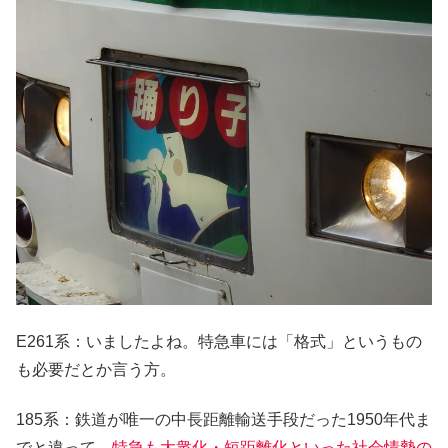
E261系：いましたよね。特急車には「格式」というもの
も必要だとか言う方。
185系：鉄道が唯一の中長距離輸送手段だった1950年代ま
でと違って、
特急も大衆化・短距離化といった社会情勢の