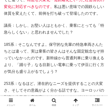
変化に対応すべきなのです。
私は悪い意味での国鉄らしい
体質を変えたくて、前例を打ち破って登場したのです。
議長：しかし、お堅い人はともかく、乗客にとっても「特
急らしくない」と思われませんでした？
185系：そこなんですよ。保守的な先輩の特急車両さんた
ちとは違って、実は乗客の皆さんはそんな固定観念なぞ持
っていなかったのです。新幹線から普通列車に乗り換える
より、「踊り子」なる目新しい電車に乗って伊豆に行く方
が気分も盛り上がるでしょう？
253系：なるほど。潜在的なニーズを提供することの大変
さ、そしてその意義がよく分かる話ですな。ヨーロッパの
列車も文学者や音楽家にちなんだネーミングがよくありま
す。
メニュー
ホーム
検索
トップ
サイドバー