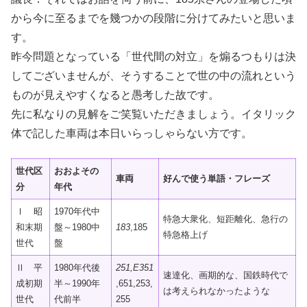
から今に至るまでを幾つかの段階に分けてみたいと思いま
す。
昨今問題となっている「世代間の対立」を煽るつもりは決
してございませんが、そうすることで世の中の流れという
ものが見えやすくなると愚考した故です。
先に私なりの見解をご笑覧いただきましょう。イタリック
体で記した車両は本日いらっしゃらない方です。
世代区
おおよその
車両
好んで使う単語・フレーズ
分
年代
Ⅰ 昭
1970年代中
特急大衆化、短距離化、急行の
和末期
盤～1980中
183
,185
特急格上げ
世代
盤
Ⅱ 平
1980年代後
251,E351
速達化、画期的な、国鉄時代で
成初期
半～1990年
,651,253,
は考えられなかったような
世代
代前半
255