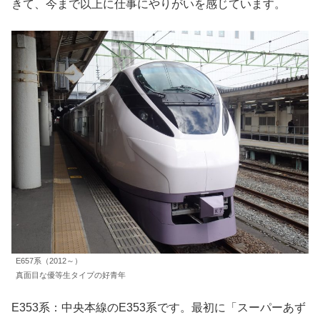
きて、今まで以上に仕事にやりがいを感じています。
E657系（2012～）
真面目な優等生タイプの好青年
E353系：中央本線のE353系です。最初に「スーパーあず