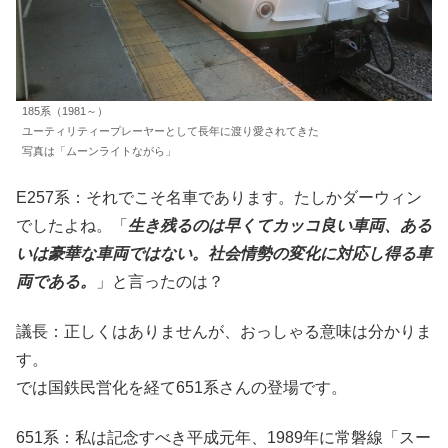
185系（1981～）
ユーティリティープレーヤーとして長年に渡り愛されてきた
写真は「ムーンライトながら」
E257系：それでこそ名車であります。たしかダーウィン
でしたよね。「
生き残るのは早くてカッコ良い車両、ある
いは豪華な車両ではない。社会情勢の変化に対応し得る車
両である。
」と言ったのは？
議長：正しくはありませんが、おっしゃる意味は分かりま
す。
では国鉄民営化を経て651系さんの登場です。
651系：私は記念すべき平成元年、1989年に常磐線「スー