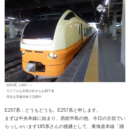
E653系（1997～）
カラフルな衣装が好きなお調子者
現在は羽越本線で活躍中
E257系：どうもどうも。E257系と申します。
まずは中央本線に始まり、房総半島の他、今日の主役でい
らっしゃいます185系さんの後継として、東海道本線「踊