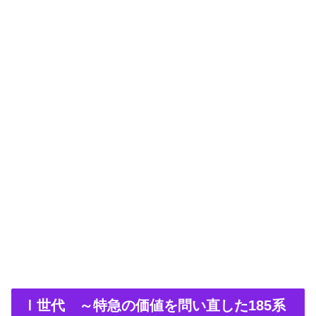
Ⅰ世代 ～特急の価値を問い直した185系