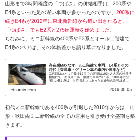
山形まで3時間程度の「つばさ」の併結相手は、200系や
E4系といった足の遅い車両が多かったのですが、
200系に
続きE4系が2012年に東北新幹線から追い出されると、
「つばさ」でもE2系と275㎞運転を始めました。
ちなみに、ミニ新幹線の400系やE3系とオール二階建て
E4系のペアは、その体格差から語り草になりました。
存在感Maxなオール二階建て車両、E4系とその
時代【普通車・グリーン車の車内や運用など】
二代目Maxとして登場16両での定員は1634人大宮の鉄道博
物館にて、初代オール二階建て車両のE1系。1994年に登
場したE1 系は、当時増えつつあった近距離の新幹線通勤
輸送の着席機会向上のために、12両編成の全車両が二階建
てとして制作され...
2019.08.05
tetsumin.com
初代ミニ新幹線である400系が引退した2010年からは、山
形・秋田両ミニ新幹線の全ての運用を引き受け全盛期を築
きます。