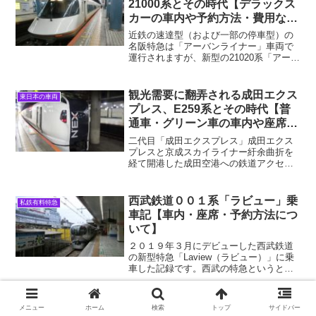
21000系とその時代【デラックス
カーの車内や予約方法・費用な
ど】
近鉄の速達型（および一部の停車型）の
名阪特急は「アーバンライナー」車両で
運行されますが、新型の21020系「アーバ
ンライナーnext」と旧型21000系をリニュ
ーアルした「アーバンライナーplus」の
両方の車両があります。 本記事で扱うの
観光需要に翻弄される成田エクス
東日本の車両
は...
プレス、E259系とその時代【普
通車・グリーン車の車内や座席な
ど】
二代目「成田エクスプレス」成田エクス
プレスと京成スカイライナー紆余曲折を
経て開港した成田空港への鉄道アクセス
は、1991年にターミナル直下の現・成田
空港駅が開業したことで、JRの「成田エ
クスプレス」と京成電鉄の「スカイライ
西武鉄道００１系「ラビュー」乗
私鉄有料特急
ナー」が担うことに...
車記【車内・座席・予約方法につ
いて】
２０１９年３月にデビューした西武鉄道
の新型特急「Laview（ラビュー）」に乗
車した記録です。西武の特急というと、
小田急や東武と比べて地味な、通勤特急
のようなイメージがありました。です
が、今回お見えしたラビューは非常に個
富士川からふじかわへ、373系と
メニュー
ホーム
検索
トップ
サイドバー
東海の車両
性的な車両に仕上がっ...