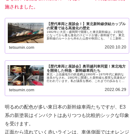
施されました。
【歴代車両と座談会！】東北新幹線併結カップル
の変遷で辿る高速化の歴史
1982年に大宮～盛岡間で開業した東北新幹線は、21世紀
になってから最も進化のスピードが速い新幹線です。東北
新幹線のルートから外れた山形や秋田にも、「ミニ新幹
線」が在来線へと直通することで、東北地方全体の時間地
図を縮小してきました。そして個...
2020.10.20
tetsumin.com
【歴代車両と座談会】奥羽越列車同盟！東北地方
を開発した特急・新幹線車両たち
東北・上信越地方の鉄道網は1960年～1970年代に劇的な
改良がなされ、1982年に開通した新幹線も着実な高速化が
行われています。私が議長を務め、これまでの歩みをミニ
新幹線を含む歴代特急車両と共に振り返ります。2022年6
月某日、上野駅にて...
2022.06.29
tetsumin.com
明るめの配色が多い東日本の新幹線車両たちですが、E3
系の新塗装はインパクトはありつつも比較的シックな印象
を受けます。
正面から流れていく赤いラインは、車体側面ではオレンジ