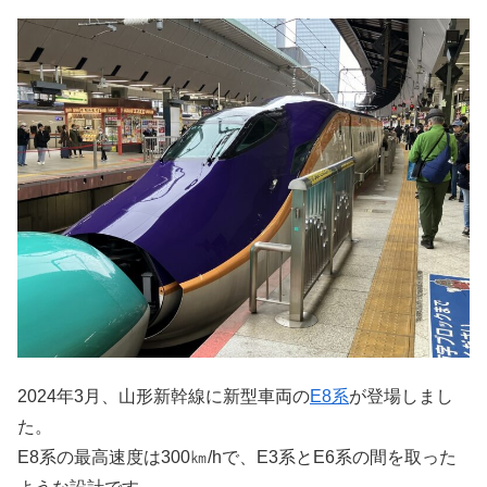
2024年3月、山形新幹線に新型車両の
E8系
が登場しまし
た。
E8系の最高速度は300㎞/hで、E3系とE6系の間を取った