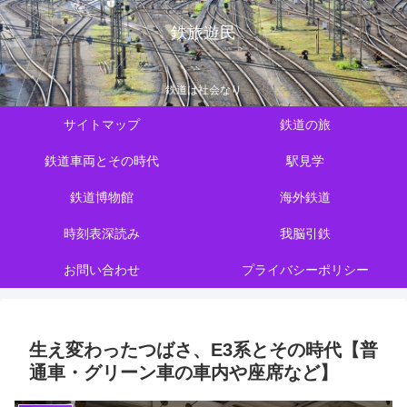
鉄旅遊民
鉄道は社会なり
サイトマップ
鉄道の旅
鉄道車両とその時代
駅見学
鉄道博物館
海外鉄道
時刻表深読み
我脳引鉄
お問い合わせ
プライバシーポリシー
生え変わったつばさ、E3系とその時代【普
通車・グリーン車の車内や座席など】