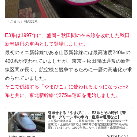
「こまち」用のE3系
E3系は1997年に、盛岡～秋田間の在来線を改軌した秋田
新幹線用の車両として登場しました。
最初のミニ新幹線である山形新幹線には最高速度240㎞の
400系が使われていましたが、東京～秋田間は通常の新幹
線区間が長く、航空機と競争するために一層の高速化が求
められていました。
そこで併結する「やまびこ」に使われるようになったE2
系と共に、東北新幹線で275㎞運転を開始しました。
引退せまる「やまびこ」、E2系とその時代【普
通車・グリーン車の車内・座席や運用など】
200系の後継車両、E2系登場北陸・東北・上越新幹線で活
躍東北・上越新幹線では1982年の暫定開業以来200系が活
躍していました。1990年代になって東海道・山陽新幹線に
は最高速度270㎞で走る300系が投入され、その後も技術
革新が進むと国...
2019.07.31
tetsumin.com