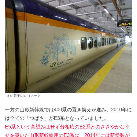
冬の蔵王のロゴマーク
一方の山形新幹線では400系の置き換えが進み、2010年に
は全ての「つばさ」がE3系となっていました。
E5系という高望みはせず分相応のE2系とのささやかな幸
せを築いた山形新幹線用のE3系は、2014年には新塗装が