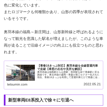
色に変化しています。
またロゴマークも何種類かあり、山形の四季が表現されて
いるそうです。
奥羽本線の福島～新庄間は、山形新幹線と呼ばれるように
なって観光を意識した駅名が増えましたが、このような車
両が走ることで沿線イメージの向上にも役立つものと思わ
れます。
【青春18きっぷ対応】奥羽本線を全線普通列車
で走破【車窓の左右や見所を解説】
奥羽本線は福島駅から山形駅・秋田駅を経て青森駅に至る
路線です。東北本線の盛岡～青森が第三セクター化された
現在、青春18きっぷを利用して普通列車だけで青森に辿り
着く最短ルートとなっています。途中に山形新幹線・秋田
新幹線が介在しつつも閑散とした...
2022.05.21
tetsumin.com
新型車両E8系投入で徐々に引退へ