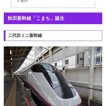
総評
秋田新幹線「こまち」誕生
二代目ミニ新幹線