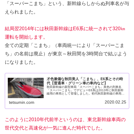
「スーパーこまち」という、新幹線らしからぬ列車名が与
えられました。
結局翌2014年には秋田新幹線はE6系に統一されて320㎞
運転を開始します。
全ての定期「こまち」（車両統一により「スーパーこま
ち」の名前は廃止）が東京～秋田間を3時間台で結ぶよう
になりました。
才色兼備な秋田美人「こまち」、E6系とその時
代【普通車・グリーン車の車内など】
秋田新幹線の新型車両「スーパーこまち」異色の列車名
「スーパーこまち」でデビューE6系は2013年に秋田新幹
線用の車両として登場しました。初代秋田新幹線の車両で
あるE3系による列車と料金面で区別するために、「スーパ
ーこまち」という列車名が与え...
2020.02.25
tetsumin.com
このように2010年代前半というのは、東北新幹線車両の
世代交代と高速化が一気に進んだ時代でした。