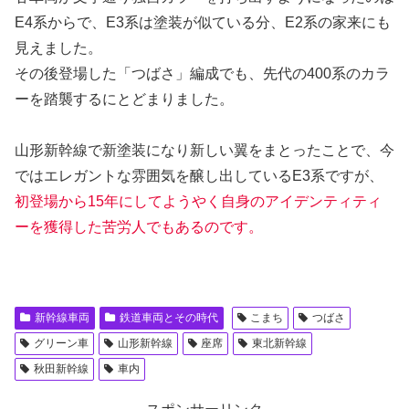
E4系からで、E3系は塗装が似ている分、E2系の家来にも
見えました。
その後登場した「つばさ」編成でも、先代の400系のカラ
ーを踏襲するにとどまりました。
山形新幹線で新塗装になり新しい翼をまとったことで、今
ではエレガントな雰囲気を醸し出しているE3系ですが、
初登場から15年にしてようやく自身のアイデンティティ
ーを獲得した苦労人でもあるのです。
新幹線車両
鉄道車両とその時代
こまち
つばさ
グリーン車
山形新幹線
座席
東北新幹線
秋田新幹線
車内