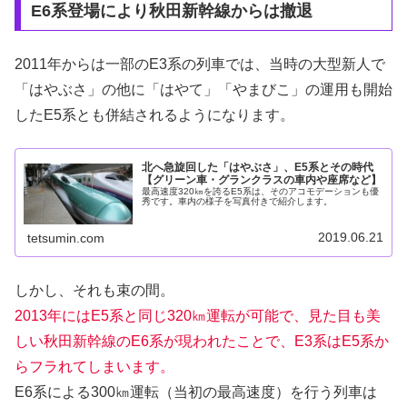
E6系登場により秋田新幹線からは撤退
2011年からは一部のE3系の列車では、当時の大型新人で
「はやぶさ」の他に「はやて」「やまびこ」の運用も開始
したE5系とも併結されるようになります。
北へ急旋回した「はやぶさ」、E5系とその時代
【グリーン車・グランクラスの車内や座席など】
最高速度320㎞を誇るE5系は、そのアコモデーションも優
秀です。車内の様子を写真付きで紹介します。
2019.06.21
tetsumin.com
しかし、それも束の間。
2013年にはE5系と同じ320㎞運転が可能で、見た目も美
しい秋田新幹線のE6系が現われたことで、E3系はE5系か
らフラれてしまいます。
E6系による300㎞運転（当初の最高速度）を行う列車は