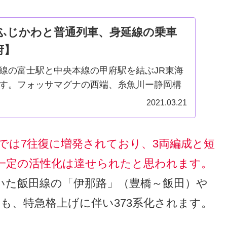
ふじかわと普通列車、身延線の乗車
府】
線の富士駅と中央本線の甲府駅を結ぶJR東海
す。フォッサマグナの西端、糸魚川ー静岡構
、戦前に地方私鉄として開業した歴史を持つ
2021.03.21
厳しく、ローカル線らしい雰囲気を味わうこ
では7往復に増発されており、3両編成と短
一定の活性化は達せられたと思われます。
いた飯田線の「伊那路」（豊橋～飯田）や
も、特急格上げに伴い373系化されます。