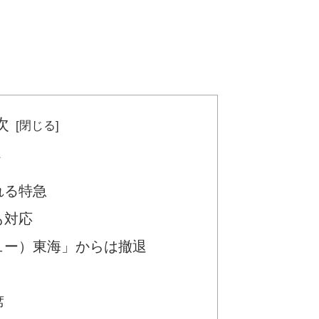
次
両
れる特急
も対応
ュー）東海」からは撤退
席