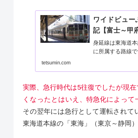
ワイドビュー
記【富士～甲
身延線は東海道本
に所属する路線で
造線に沿って走り
tetsumin.com
ので線路の規格が
とができます。...
実際、急行時代は5往復でしたが現在
くなったとはいえ、特急化によって
その翌年には急行として運転されて
東海道本線の「東海」（東京～静岡）