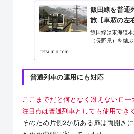
飯田線を普通
旅【車窓の左
飯田線は東海道本
（長野県）を結ぶ
に国有化したので
tetsumin.com
川の谷やアルプス
す。飯田線を４つ..
普通列車の運用にも対応
ここまでだと何となく冴えないローカ
注目点は普通列車としても使用でき
そのため片側2か所ある扉は両開き