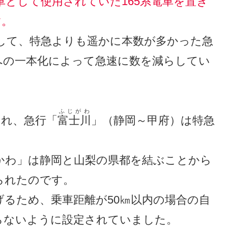
車として使用されていた165系電車を置き
す。
として、特急よりも遥かに本数が多かった急
への一本化によって急速に数を減らしてい
ふじがわ
され、急行「
富士川
」（静岡～甲府）は特急
かわ」は静岡と山梨の県都を結ぶことから
られたのです。
るため、乗車距離が50㎞以内の場合の自
らないように設定されていました。