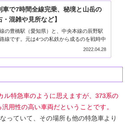
列車で7時間全線完乗、秘境と山岳の
右・混雑や見所など】
線の豊橋駅（愛知県）と、中央本線の辰野駅
路線です。元は4つの私鉄から成るのを戦時中
、地形に忠実に線路が建設されており、天竜
2022.04.28
の山々の車窓を存分に楽しむことができま
.
ル特急車のように思えますが、373系の
る汎用性の高い車両だということです。
になっていて、その場所も他の特急車より