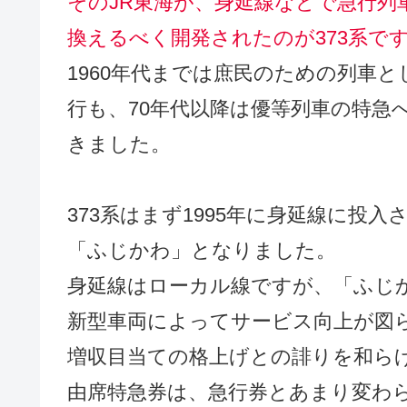
そのJR東海が、身延線などで急行列
換えるべく開発されたのが373系で
1960年代までは庶民のための列車
行も、70年代以降は優等列車の特急
きました。
373系はまず1995年に身延線に投入
「ふじかわ」となりました。
身延線はローカル線ですが、「ふじ
新型車両によってサービス向上が図
増収目当ての格上げとの誹りを和らげ
由席特急券は、急行券とあまり変わ