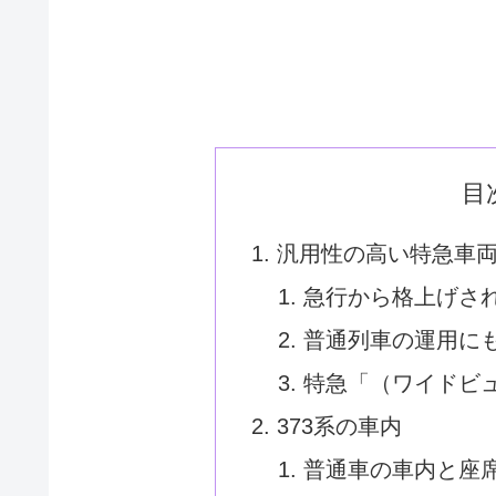
目
汎用性の高い特急車
急行から格上げさ
普通列車の運用に
特急「（ワイドビ
373系の車内
普通車の車内と座