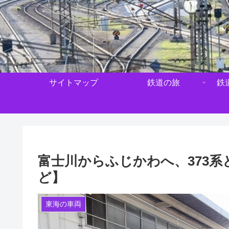
サイトマップ
鉄道の旅
鉄
富士川からふじかわへ、373
ど】
東海の車両