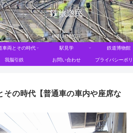
鉄旅遊民
鉄道は社会なり
道車両とその時代
駅見学
鉄道博物館
我脳引鉄
お問い合わせ
プライバシーポリ
系とその時代【普通車の車内や座席な