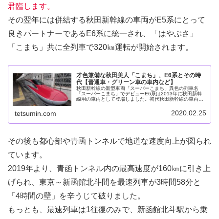
君臨します。
その翌年には併結する秋田新幹線の車両がE5系にとって
良きパートナーであるE6系に統一され、「はやぶさ」
「こまち」共に全列車で320㎞運転が開始されます。
才色兼備な秋田美人「こまち」、E6系とその時
代【普通車・グリーン車の車内など】
秋田新幹線の新型車両「スーパーこまち」異色の列車名
「スーパーこまち」でデビューE6系は2013年に秋田新幹
線用の車両として登場しました。初代秋田新幹線の車両で
あるE3系による列車と料金面で区別するために、「スーパ
ーこまち」という列車名が与え...
2020.02.25
tetsumin.com
その後も都心部や青函トンネルで地道な速度向上が図られ
ています。
2019年より、青函トンネル内の最高速度が160㎞に引き上
げられ、東京～新函館北斗間を最速列車が3時間58分と
「4時間の壁」を辛うじて破りました。
もっとも、最速列車は1往復のみで、新函館北斗駅から乗