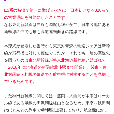
E5系の特徴で第一に挙げるべきは、日本初となる320㎞で
の営業運転を可能にしたことです。
なお東北新幹線は曲線も勾配も緩やかで、日本各地にある
新幹線の中でも最も高速運転向きの路線です。
本形式が登場した当時から東京対青森の輸送シェアは新幹
線が飛行機に対して優位でしたが、それでも一層の高速化
を図ったのは
東北新幹線が将来北海道新幹線と結ばれて
（2016年に北海道の新函館北斗駅まで開業）、関東・東
北対函館・札幌の輸送でも航空機に対抗することを見据え
ているためです。
また秋田新幹線に関しては、盛岡～大曲間が本来はローカ
ル線である単線の田沢湖線経由となるため、東京～秋田間
はほとんどの列車で4時間以上要しており、航空機に対し