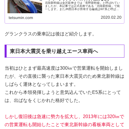
北陸新幹線は金沢延伸までは「長野新幹線」と呼ばれてい
ましたが、本記事では正式名称である「北陸新幹線」で統
一します。またJR西日本が所有する編成はW7系と呼ばれ
ますが、基本同じなので本記事では敢えて区別しません。
E7系のプロフィール熾烈だった...
2020.02.20
tetsumin.com
グランクラスの乗車記は後ほど紹介します。
東日本大震災を乗り越えエース車両へ
当初はひとまず最高速度は300㎞で営業運転を開始しまし
たが、その直後に襲った東日本大震災のため東北新幹線は
しばらく運休となってしまいます。
これから本領発揮しようと意気込んでいたE5系にとって
は、出ばなをくじかれた格好でした。
しかし復旧後は急速に勢力を拡大し、2013年には320㎞で
の営業運転も開始したことで東北新幹線の看板車両として