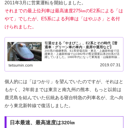
2011年3月に営業運転を開始しました。
それまでの最上位列車は最高速度275㎞のE2系による「は
やて」でしたが、E5系による列車は「はやぶさ」と名付
けられました。
引退せまる「やまびこ」、E2系とその時代【普
通車・グリーン車の車内・座席や運用など】
200系の後継車両、E2系登場北陸・東北・上越新幹線で活
躍東北・上越新幹線では1982年の暫定開業以来200系が活
躍していました。1990年代になって東海道・山陽新幹線に
は最高速度270㎞で走る300系が投入され、その後も技術
革新が進むと国...
2019.07.31
tetsumin.com
個人的には「はつかり」を望んでいたのですが、それはと
もかく、2年前までは東京と南九州の熊本、もっと以前は
鹿児島を結んでいた伝統ある寝台特急の列車名が、北へ向
かう東北新幹線で復活しました。
日本最速、最高速度は320㎞