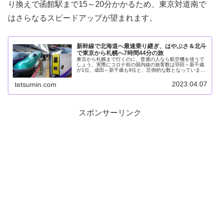
り換えで函館駅まで15～20分かかるため、東京対道南で
はさらなるスピードアップが望まれます。
新幹線で北海道へ最速乗り継ぎ、はやぶさ＆北斗
で東京から札幌へ7時間44分の旅
東京から札幌まで行くのに、普通の人なら航空機を使うで
しょう。実際にコロナ前の国内線の旅客数は羽田～新千歳
が1位、成田～新千歳も9位と、圧倒的な数となっていま
す。そして速いのはもちろん、LCCなら1万円未満も珍し
くありません。しかし、鉄道によ...
2023.04.07
tetsumin.com
スポンサーリンク