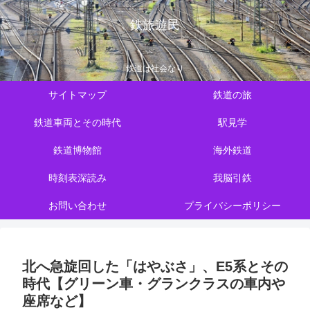
鉄旅遊民
鉄道は社会なり
サイトマップ
鉄道の旅
鉄道車両とその時代
駅見学
鉄道博物館
海外鉄道
時刻表深読み
我脳引鉄
お問い合わせ
プライバシーポリシー
北へ急旋回した「はやぶさ」、E5系とその
時代【グリーン車・グランクラスの車内や
座席など】