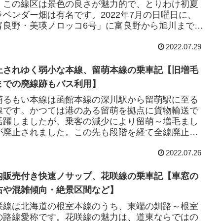
。この線区は景色の良さが魅力的で、とりわけ初夏
ラベンダー畑は有名です。2022年7月の日曜日に、
富良野・美瑛ノロッコ6号」に富良野から旭川まで乗
しました。赤線が富良野線国土地理院の地図...
2022.07.29
止されゆく弱小な本線、留萌本線の乗車記【旧増毛
までの廃線跡もバス利用】
萌るもい本線は函館本線の深川駅から留萌駅に至る
線です。かつては港のある留萌を拠点に貨物輸送で
活躍しましたが、乗客の減少により留萌～増毛まし
が廃止されました。この先も段階を経て全線廃止さ
ることが決まっています（後述）。赤線が留萌本
2022.07.26
.
内販売付き快速ノサップ、花咲線の乗車記【車窓の
右や混雑傾向・絶景区間など】
咲線は北海道の根室本線のうち、東端の釧路～根室
の路線愛称です。花咲線の魅力は、道東ならではの