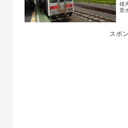
雄
景
路
スポ