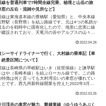
田線を普通列車で7時間全線完乗、秘境と山岳の旅
車窓の左右・混雑や見所など】
田線は東海道本線の豊橋駅（愛知県）と、中央本線
辰野駅（長野県）を結ぶ路線です。元は4つの私鉄か
成るのを戦時中に国有化したので、地形に忠実に線
が建設されており、天竜川の谷やアルプスの山々の
窓を存分に楽しむことができます。飯田線を４つ...
2022.04.28
速シーサイドライナーで行く、大村線の乗車記【車
・絶景区間について】
村線は長崎県の早岐駅はいき（佐世保線）と諫早駅
さはや（長崎本線）を結ぶローカル線です。この路
の特徴は何と言っても大村湾沿いの車窓が優れてい
ことです。西九州新幹線開業を控えた2022年3月、
早駅から早岐駅まで大村線の列車に乗りました...
2022.03.26
井川渓谷の車窓が魅力、磐越東線（ゆうゆうあぶく