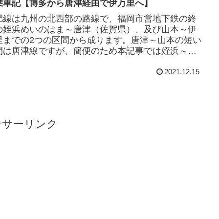
乗車記【博多から唐津経由で伊万里へ】
肥線は九州の北西部の路線で、福岡市営地下鉄の終
の姪浜めいのはま～唐津（佐賀県）、及び山本～伊
里までの2つの区間から成ります。唐津～山本の短い
間は唐津線ですが、簡便のため本記事では姪浜～伊
里を筑肥線として扱います。また、博多～姪浜の...
2021.12.15
ンサーリンク