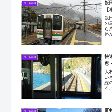
飯
ローカル線
【
飯
の
ら
路
車
快
ローカル線
窓
大
い
線
る
諫
夏
ローカル線