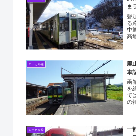
ま
磐
る
中
高
所
ら..
廃
ローカル線
車
函
を
で
の
線
る..
一
ローカル線