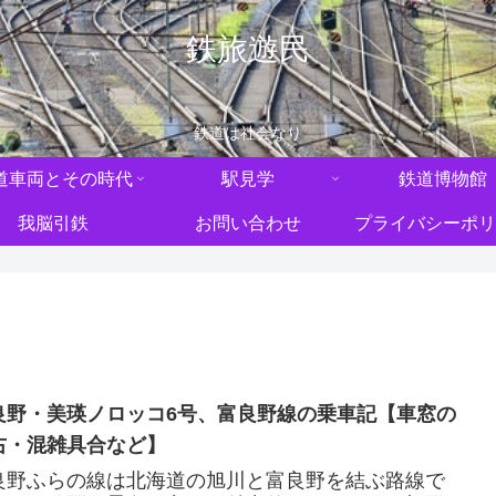
鉄旅遊民
鉄道は社会なり
道車両とその時代
駅見学
鉄道博物館
我脳引鉄
お問い合わせ
プライバシーポリ
良野・美瑛ノロッコ6号、富良野線の乗車記【車窓の
右・混雑具合など】
良野ふらの線は北海道の旭川と富良野を結ぶ路線で