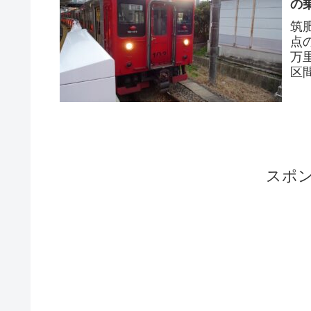
の
筑
点
万
区
万
スポ