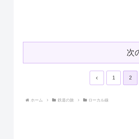
次
前
1
2
へ
ホーム
鉄道の旅
ローカル線