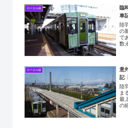
臨
ローカル線
車
陸
の
で
数
称
と、
意
ローカル線
記
陸
ま
最
の
す
形..