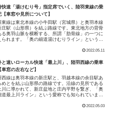
時快速「湯けむり号」指定席でいく、陸羽東線の乗
記【車窓や見所について】
羽東線は東北本線の小牛田駅（宮城県）と奥羽本線
新庄駅（山形県）を結ぶ路線です。東北地方の背骨
ある奥羽山脈を横断する、所謂「肋骨線」の一つに
えられます。「奥の細道湯けむりライン」という愛
名が示す通り、陸羽東線の魅力は山越えの景色
2022.05.11
...
外と速いローカル快速「最上川」、陸羽西線の乗車
【車窓の左右など】
羽西線は奥羽本線の新庄駅と、羽越本線の余目駅あ
るめとを結ぶ山形県の路線です。沿線の見所である
上川に導かれて、新庄盆地と庄内平野を繋ぎ、「奥
細道最上川ライン」という愛称でも知られていま
。短い路線ではありながら、「緩ー急ー緩」の3部
2022.05.03
.