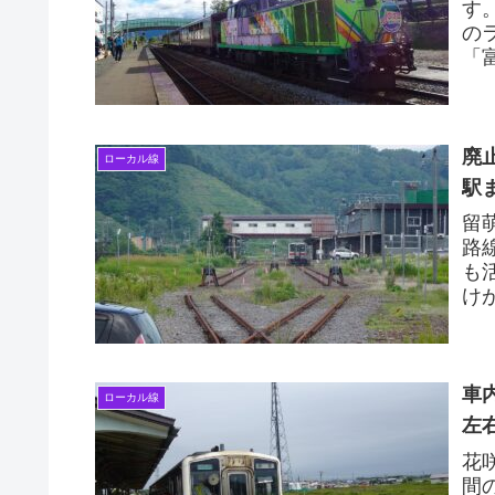
す
の
「
車
廃
ローカル線
駅
留
路
も
け
れ
線..
車
ローカル線
左
花
間