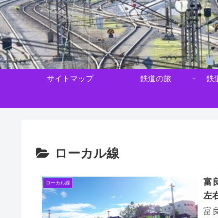
サイトマップ
鉄道の旅
鉄
ローカル線
富
ローカル線
左
富