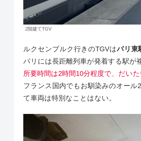
2階建てTGV
ルクセンブルク行きのTGVは
パリ東
パリには長距離列車が発着する駅が
所要時間は2時間10分程度で、だい
フランス国内でもお馴染みのオール2
て車両は特別なことはない。