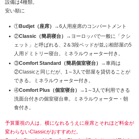
設備は4種類。
安い順に
①
Budjet（座席）
→6人用座席のコンパートメント
②
Classic（簡易寝台）
→ヨーロッパで一般に「クシ
ェット」と呼ばれる、2＆3段ベッドが並ぶ相部屋の5
人用ドミトリー寝台。ミネラルウォーター付き。
③
Comfort Standard（簡易個室寝台）
→車両は
②Classicと同じだが、1～3人で部屋を貸切ることが
できる。ミネラルウォーター付き。
④
Comfort Plus（個室寝台）
→1～3人で利用できる
洗面台付きの個室寝台車。ミネラルウォーター・朝
食付き。
予算重視の人は、横になれるうえに座席とそれほど料金が
変わらないClassicがおすすめだ。