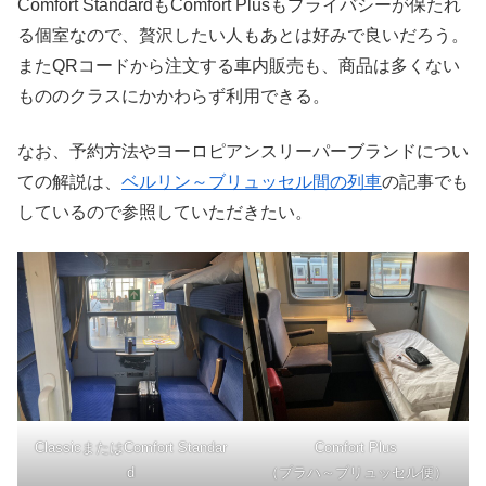
Comfort StandardもComfort Plusもプライバシーが保たれ
る個室なので、贅沢したい人もあとは好みで良いだろう。
またQRコードから注文する車内販売も、商品は多くない
もののクラスにかかわらず利用できる。
なお、予約方法やヨーロピアンスリーパーブランドについ
ての解説は、
ベルリン～ブリュッセル間の列車
の記事でも
しているので参照していただきたい。
ClassicまたはComfort Standar
Comfort Plus
d
（プラハ～ブリュッセル便）