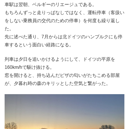
車駅は翌朝、ベルギーのリエージュである。
もちろんずっと走りっぱなしではなく、運転停車（客扱い
をしない乗務員の交代のための停車）を何度も繰り返し
た。
先に述べた通り、7月からは北ドイツのハンブルクにも停
車するという面白い経路になる。
列車は夕日を追いかけるようにして、ドイツの平原を
160km/hで駆け抜ける。
窓を開けると、持ち込んだピザの匂いがたちこめる部屋
が、夕暮れ時の森のキリッとした空気と繋がった。