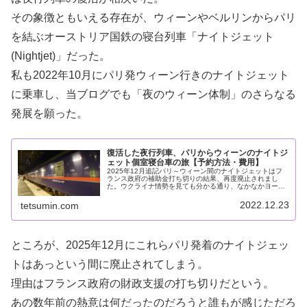
その象徴ともいえる存在が、ウィーンやベルリンからパリ
を結ぶオーストリア国鉄の寝台列車「ナイトジェット
(Nightjet)」だった。
私も2022年10月にパリ発ウィーン行きのナイトジェット
に乗車し、当ブログでも「夜のウィーン体制」のさらなる
発展を願った。
復活した夜行列車、パリからウィーンのナイトジ
ェット個室寝台車の旅【予約方法・費用】
2025年12月追記パリ～ウィーン間のナイトジェットはフ
ランス政府の補助金打ち切りの結果、再度廃止されまし
た。ウクライナ情勢を見ても分かる通り、なかなかヨーロ
ッパ各国はまとまれないようです…西欧の芸術の都パリ
と、中欧の芸術の都ウィーン。行き…
2022.12.23
tetsumin.com
ところが、2025年12月にこれらパリ発着のナイトジェッ
トはあっという間に廃止されてしまう。
理由はフランス政府の財政支援の打ち切りだという。
あの数年前の熱意は何だったのだろうと誰もが感じただろ