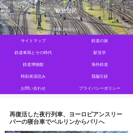
鉄旅遊民
鉄道は社会なり
サイトマップ
鉄道の旅
鉄道車両とその時代
駅見学
鉄道博物館
海外鉄道
時刻表深読み
我脳引鉄
お問い合わせ
プライバシーポリシー
再復活した夜行列車、ヨーロピアンスリー
パーの寝台車でベルリンからパリへ