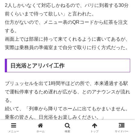
2人しかいなくて対応しかねるので、パリに到着する30分
前くらいまで待って欲しい」と言われた。
仕方がないので、メニュー表のQRコードから紅茶を注文
する。
画面上では部屋に持って来てくれるように書いてあるが、
実際は乗務員の準備室まで自分で取りに行く方式だった。
日光浴とアリバイ工作
ブリュッセルを出て1時間半ほどの所で、本来通過する駅
で運転停車するため遅れが広がる、とのアナウンスが流れ
る。
続いて、「列車から降りてホームに出てもかまいません。
乗客の皆さん、日光浴をお楽しみください。」
朝ラッシュも終わった田舎町の駅に、長大編成の列車が腰
メニュー
ホーム
検索
トップ
サイドバー
を据えた。