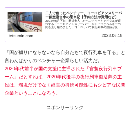
二人で創ったベンチャー、ヨーロピアンスリーパ
ー個室寝台車の乗車記【予約方法や費用など】
2023年5月下旬、新規参入したベンチャーキャピタルが運
行する「ヨーロピアンスリーパー」がドイツとベルギーの
間を走り始めました。ヨーロッパで夜行列車の価値が見直
されつつある社会情勢のもと、旅客営業を実現するまでに
彼らの歩んだストーリーは多く…
2023.06.18
tetsumin.com
「国が頼りにならないなら自分たちで夜行列車を守る」と
言わんばかりのベンチャー企業らしい活力だ。
2020年代前半が国の支援に主導された「官製夜行列車ブ
ーム」だとすれば、2020年代後半の夜行列車復活劇の主
役は、環境だけでなく経営の持続可能性にもシビアな民間
企業ということになろう。
スポンサーリンク