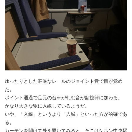
ゆったりとした荘厳なレールのジョイント音で目が覚め
た。
ポイント通過で足元の台車が軋む音が副旋律に加わる。
かなり大きな駅に入線しているようだ。
いや、「入線」というより「入城」といった方が的確であ
る。
カーテンを開けて外を覗いてみると、そこはケルン中央駅