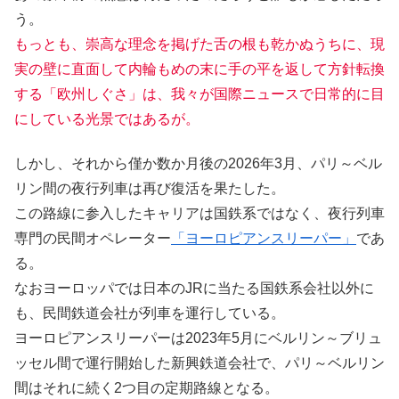
う。
もっとも、崇高な理念を掲げた舌の根も乾かぬうちに、現
実の壁に直面して内輪もめの末に手の平を返して方針転換
する「欧州しぐさ」は、我々が国際ニュースで日常的に目
にしている光景ではあるが。
しかし、それから僅か数か月後の2026年3月、パリ～ベル
リン間の夜行列車は再び復活を果たした。
この路線に参入したキャリアは国鉄系ではなく、夜行列車
専門の民間オペレーター
「ヨーロピアンスリーパー」
であ
る。
なおヨーロッパでは日本のJRに当たる国鉄系会社以外に
も、民間鉄道会社が列車を運行している。
ヨーロピアンスリーパーは2023年5月にベルリン～ブリュ
ッセル間で運行開始した新興鉄道会社で、パリ～ベルリン
間はそれに続く2つ目の定期路線となる。