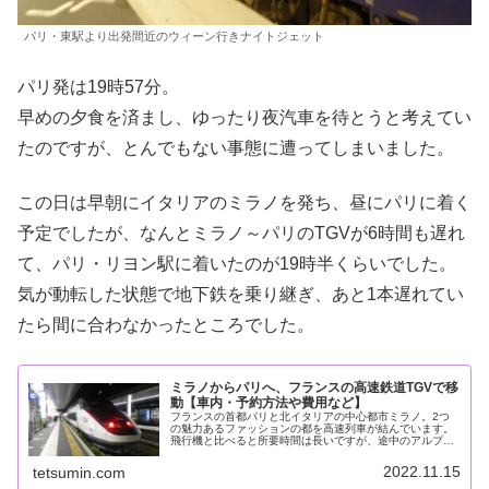
パリ・東駅より出発間近のウィーン行きナイトジェット
パリ発は19時57分。
早めの夕食を済まし、ゆったり夜汽車を待とうと考えてい
たのですが、とんでもない事態に遭ってしまいました。
この日は早朝にイタリアのミラノを発ち、昼にパリに着く
予定でしたが、なんとミラノ～パリのTGVが6時間も遅れ
て、パリ・リヨン駅に着いたのが19時半くらいでした。
気が動転した状態で地下鉄を乗り継ぎ、あと1本遅れてい
たら間に合わなかったところでした。
ミラノからパリへ、フランスの高速鉄道TGVで移
動【車内・予約方法や費用など】
フランスの首都パリと北イタリアの中心都市ミラノ。2つ
の魅力あるファッションの都を高速列車が結んでいます。
飛行機と比べると所要時間は長いですが、途中のアルプス
越えの素晴らしい景色を見れば、移動も旅の一部だと納得
できるでしょう。2022年10月...
2022.11.15
tetsumin.com