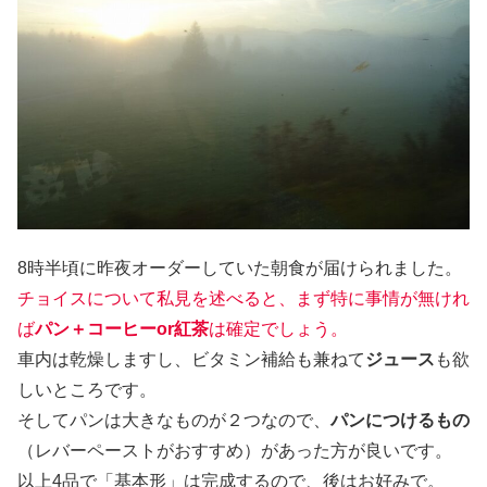
8時半頃に昨夜オーダーしていた朝食が届けられました。
チョイスについて私見を述べると、まず特に事情が無けれ
ば
パン＋コーヒーor紅茶
は確定でしょう。
車内は乾燥しますし、ビタミン補給も兼ねて
ジュース
も欲
しいところです。
そしてパンは大きなものが２つなので、
パンにつけるもの
（レバーペーストがおすすめ）があった方が良いです。
以上4品で「基本形」は完成するので、後はお好みで。