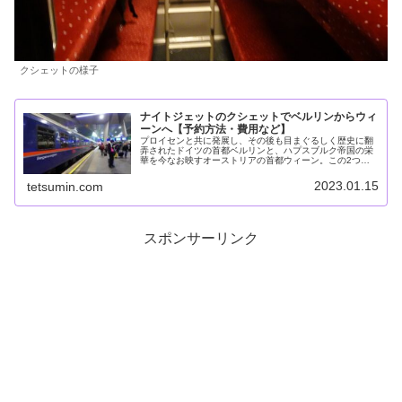
クシェットの様子
ナイトジェットのクシェットでベルリンからウィ
ーンへ【予約方法・費用など】
プロイセンと共に発展し、その後も目まぐるしく歴史に翻
弄されたドイツの首都ベルリンと、ハプスブルク帝国の栄
華を今なお映すオーストリアの首都ウィーン。この2つの
ドイツ語国家の首都を、オーストリア国鉄（OBB）の夜行
列車、ナイトジェットが結んでい...
2023.01.15
tetsumin.com
スポンサーリンク