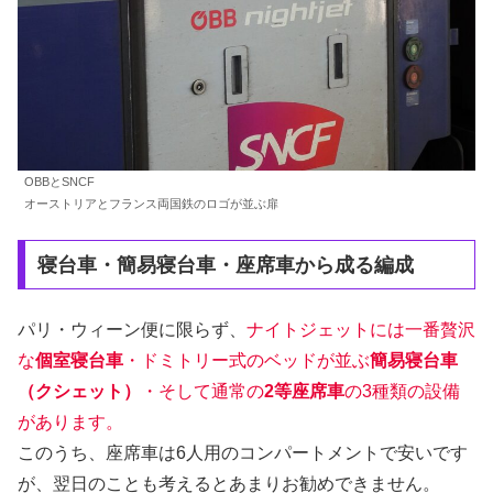
OBBとSNCF
オーストリアとフランス両国鉄のロゴが並ぶ扉
寝台車・簡易寝台車・座席車から成る編成
パリ・ウィーン便に限らず、
ナイトジェットには一番贅沢
な
個室寝台車
・ドミトリー式のベッドが並ぶ
簡易寝台車
（クシェット）
・そして通常の
2等座席車
の3種類の設備
があります。
このうち、座席車は6人用のコンパートメントで安いです
が、翌日のことも考えるとあまりお勧めできません。