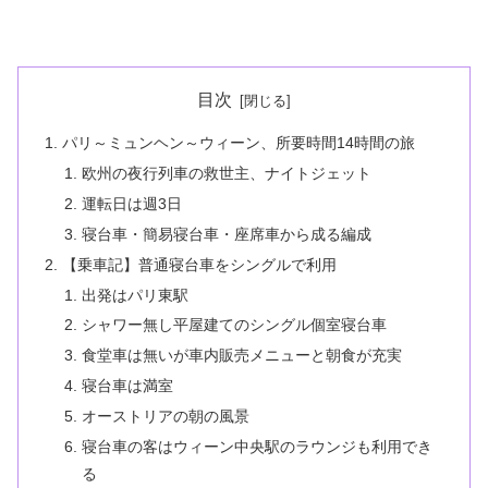
目次
パリ～ミュンヘン～ウィーン、所要時間14時間の旅
欧州の夜行列車の救世主、ナイトジェット
運転日は週3日
寝台車・簡易寝台車・座席車から成る編成
【乗車記】普通寝台車をシングルで利用
出発はパリ東駅
シャワー無し平屋建てのシングル個室寝台車
食堂車は無いが車内販売メニューと朝食が充実
寝台車は満室
オーストリアの朝の風景
寝台車の客はウィーン中央駅のラウンジも利用でき
る