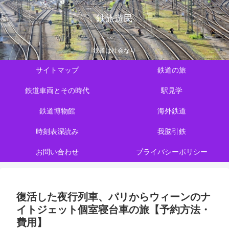
鉄旅遊民
鉄道は社会なり
サイトマップ
鉄道の旅
鉄道車両とその時代
駅見学
鉄道博物館
海外鉄道
時刻表深読み
我脳引鉄
お問い合わせ
プライバシーポリシー
復活した夜行列車、パリからウィーンのナ
イトジェット個室寝台車の旅【予約方法・
費用】