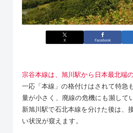
X
Facebook
宗谷本線は、旭川駅から日本最北端
一応「本線」の格付けはされて特急
量が小さく、廃線の危機にも瀕して
新旭川駅で石北本線を分けた後は、
い状況が窺えます。