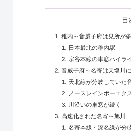
目
稚内～音威子府は見所が
日本最北の稚内駅
宗谷本線の車窓ハイラ
音威子府～名寄は天塩川
天北線が分岐していた
ノースレインボーエク
川沿いの車窓が続く
高速化された名寄～旭川
名寄本線・深名線が分