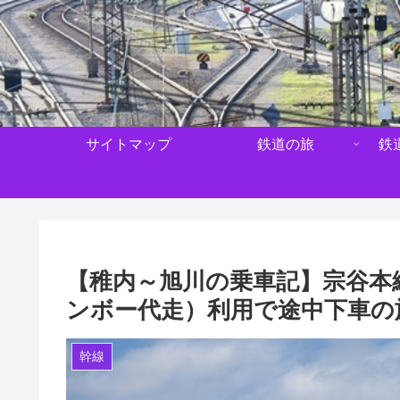
サイトマップ
鉄道の旅
鉄
【稚内～旭川の乗車記】宗谷本
ンボー代走）利用で途中下車の
幹線