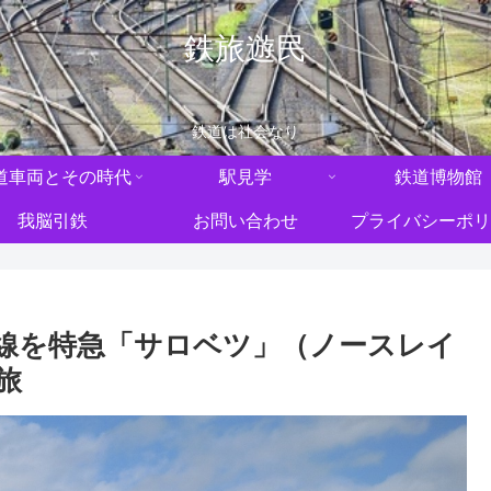
鉄旅遊民
鉄道は社会なり
道車両とその時代
駅見学
鉄道博物館
我脳引鉄
お問い合わせ
プライバシーポリ
線を特急「サロベツ」（ノースレイ
旅