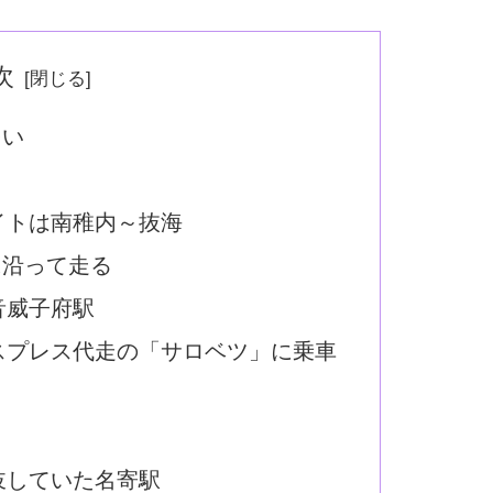
次
多い
イトは南稚内～抜海
に沿って走る
音威子府駅
スプレス代走の「サロベツ」に乗車
岐していた名寄駅