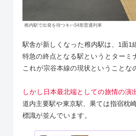
稚内駅で出発を待つキハ54形普通列車
駅舎が新しくなった稚内駅は、1面1
特急の終点となる駅というとターミ
これが宗谷本線の現状ということな
しかし日本最北端としての旅情の演
道内主要駅や東京駅、果ては指宿枕
標識が並んでいます。