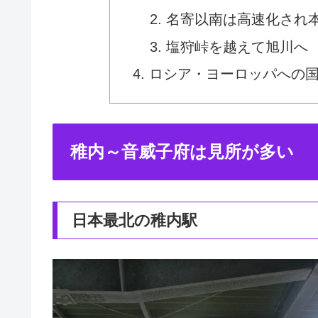
名寄以南は高速化され
塩狩峠を越えて旭川へ
ロシア・ヨーロッパへの
稚内～音威子府は見所が多い
日本最北の稚内駅