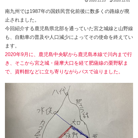
2020.11.23
2020.12.01
南九州では1987年の国鉄民営化前後に数多くの路線が廃
止されました。
今回紹介する鹿児島県北部を通っていた宮之城線と山野線
も、自動車の普及や人口減少によってその使命を終えてい
ます。
2020年9月に、鹿児島中央駅から鹿児島本線で川内まで行
き、そこから宮之城・薩摩大口を経て肥薩線の栗野駅ま
で、資料館などに立ち寄りながらバスで辿りました。