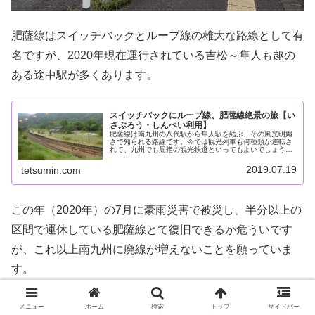
肥薩線はスイッチバックとループ線の雄大な路線として有
名ですが、2020年現在運行されている吉松～隼人も趣の
ある途中駅が多くあります。
スイッチバックにループ線、肥薩線絶景の旅【い
さぶろう・しんぺい利用】
肥薩線は南九州の八代駅から隼人駅を結ぶ、その風光明媚
さで知られる路線です。今では観光列車も何種類か運転さ
れて、九州でも屈指の観光鉄道といってもよいでしょう。
また、肥薩線は車窓の綺麗さだけではなく、その歴史的背
景にも興味深いものがあります。隼...
2019.07.19
tetsumin.com
この年（2020年）の7月に豪雨災害で被災し、半分以上の
区間で運休している肥薩線とて復旧できるか危ういです
が、これ以上南九州に廃線が増えないことを願っていま
す。
メニュー
ホーム
検索
トップ
サイドバー