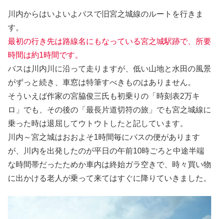
川内からはいよいよバスで旧宮之城線のルートを行きま
す。
最初の行き先は路線名にもなっている宮之城駅跡で、所要
時間は約1時間です。
バスは川内川に沿って走りますが、低い山地と水田の風景
がずっと続き、車窓は特筆すべきものはありません。
そういえば作家の宮脇俊三氏も初乗りの「時刻表2万キ
ロ」でも、その後の「最長片道切符の旅」でも宮之城線に
乗った時は退屈してウトウトしたと記しています。
川内～宮之城はおおよそ1時間毎にバスの便があります
が、川内を出発したのが平日の午前10時ごろと中途半端
な時間帯だったためか車内は終始ガラ空きで、時々買い物
に出かける老人が乗って来てはすぐに降りていきました。