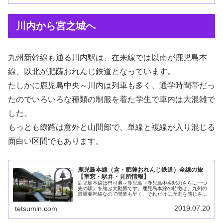
川内から宮之城へ
九州新幹線も通る川内駅は、在来線では以南が鹿児島本
線、以北が肥薩おれんじ鉄道となっています。
たしかに鹿児島中央～川内は列車も多く、通学時間帯だっ
たのでいろいろな種類の制服を着た学生で車内は大混雑で
した。
もっとも線路は意外と山間部で、単線と複線が入り混じる
面白い区間でもあります。
鹿児島本線（含・肥薩おれんじ鉄道）全線の旅
【車窓・駅弁・見所情報】
鹿児島本線は門司港～鹿児島（鹿児島中央駅のさらに一つ
先の駅）を結ぶ大動脈です。鹿児島本線の特徴は、九州の
最重要幹線なので開業も早く、それだけに歴史を感じさせ
る施設・車窓があるということです。私が鹿児島本線を基
本的に普通列車で乗り継いで旅した...
2019.07.20
tetsumin.com