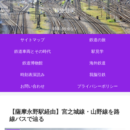
鉄旅遊民
鉄道は社会なり
サイトマップ
鉄道の旅
鉄道車両とその時代
駅見学
鉄道博物館
海外鉄道
時刻表深読み
我脳引鉄
お問い合わせ
プライバシーポリシー
【薩摩永野駅経由】宮之城線・山野線を路
線バスで辿る