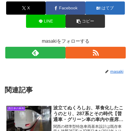
X
Facebook
はてブ
LINE
コピー
masakiをフォローする
masaki
関連記事
波立てぬくろしお、草食化したこ
西日本の車両
うのとり、287系とその時代【普
通車・グリーン車の車内や座席な
ど】
関西の標準型特急車両基本設計は既存車