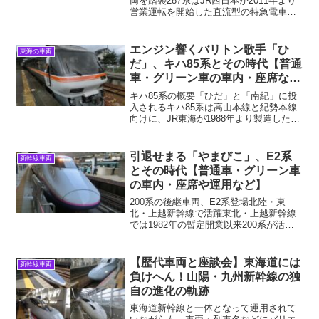
両を踏襲287系はJR西日本が2011年より
営業運転を開始した直流型の特急電車で
す。車体構造や客室などは「サンダーバ
ード」「しらさぎ」などに使われている
683系をベースにしています。見た目は
エンジン響くバリトン歌手「ひ
東海の車両
683系と関空...
だ」、キハ85系とその時代【普通
車・グリーン車の車内・座席な
ど】
キハ85系の概要「ひだ」と「南紀」に投
入されるキハ85系は高山本線と紀勢本線
向けに、JR東海が1988年より製造したデ
ィーゼル特急車両です。翌1989年に高山
本線の特急「（ワイドビュー）ひだ」
（ワイドビューの部分は列車名ではな
引退せまる「やまびこ」、E2系
新幹線車両
い）の一部列車...
とその時代【普通車・グリーン車
の車内・座席や運用など】
200系の後継車両、E2系登場北陸・東
北・上越新幹線で活躍東北・上越新幹線
では1982年の暫定開業以来200系が活躍
していました。1990年代になって東海
道・山陽新幹線には最高速度270㎞で走る
300系が投入され、その後も技術革新が進
【歴代車両と座談会】東海道には
新幹線車両
むと国...
負けへん！山陽・九州新幹線の独
自の進化の軌跡
東海道新幹線と一体となって運用されて