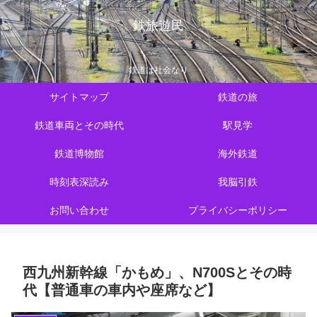
鉄旅遊民
鉄道は社会なり
サイトマップ
鉄道の旅
鉄道車両とその時代
駅見学
鉄道博物館
海外鉄道
時刻表深読み
我脳引鉄
お問い合わせ
プライバシーポリシー
西九州新幹線「かもめ」、N700Sとその時
代【普通車の車内や座席など】