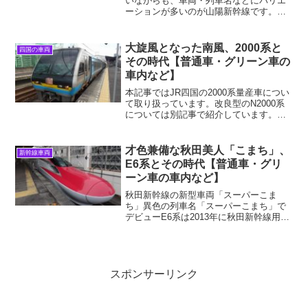
いながらも、車両・列車名などにバリエ
ーションが多いのが山陽新幹線です。私
が議長を務め、歴代の各車両に発言して
もらうことで、東海道新幹線にはない山
陽・九州新幹線ならではの良さや特徴に
大旋風となった南風、2000系と
四国の車両
ついて探っていきたいと思...
その時代【普通車・グリーン車の
車内など】
本記事ではJR四国の2000系量産車につい
て取り扱っています。改良型のN2000系
については別記事で紹介しています。
2000系の歴史はJR四国と共にあり四国の
鉄道の高速化1987年の国鉄民営化によっ
て誕生したJR四国は、当初の悲観的な予
才色兼備な秋田美人「こまち」、
新幹線車両
想を...
E6系とその時代【普通車・グリ
ーン車の車内など】
秋田新幹線の新型車両「スーパーこま
ち」異色の列車名「スーパーこまち」で
デビューE6系は2013年に秋田新幹線用の
車両として登場しました。初代秋田新幹
線の車両であるE3系による列車と料金面
で区別するために、「スーパーこまち」
という列車名が与え...
スポンサーリンク