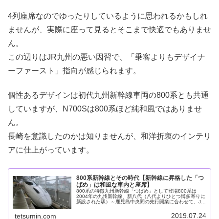
4列座席なのでゆったりしているように思われるかもしれ
ませんが、実際に座って見るとそこまで快適でもありませ
ん。
この辺りはJR九州の悪い因習で、「乗客よりもデザイナ
ーファースト」指向が感じられます。
個性あるデザインは初代九州新幹線車両の800系とも共通
していますが、N700Sは800系ほど純和風ではありませ
ん。
長崎を意識したのかは知りませんが、和洋折衷のインテリ
アに仕上がっています。
800系新幹線とその時代【新幹線に昇格した「つ
ばめ」は和風な車内と座席】
800系の特徴九州新幹線「つばめ」として登場800系は
2004年の九州新幹線、新八代（八代よりひとつ博多寄りに
新設された駅）～鹿児島中央間の先行開業に合わせて、JR
九州が製造した車両です。なぜ九州新幹線の先行開業が需
要の多い博多よりではなく...
2019.07.24
tetsumin.com