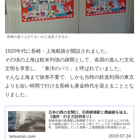
長崎の盛り上がりをいかに波及できるか。
1920年代に長崎・上海航路が開設されました。
その頃の上海は欧米列強の疎開として、各国の進んだ文化
文明を享受し、「東洋のパリ」と呼ばれていました。
そんな上海まで旅券不要で、しかも当時の鉄道利用の東京
よりも短い時間で行ける長崎も黄金時代を迎えることとな
りました。
日本の西の玄関口、旧長崎港駅と廃線跡を辿る。
【場所・行き方説明有り】
長崎本線の終着駅は長崎駅ですが、かつてはさらにその先
まで線路が続いていたのをご存じでしょうか？戦前の1930
年、当時増加していた長崎～上海間航路の利用客のため
に、長崎駅から1キロ程度線路を延長して設けられたのが
長崎港駅（ながさきみなと）です...
2019.07.24
tetsumin.com