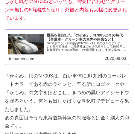
しかし既存のN700Sといっても、需要に合わせてグリー
ン車無しの6両編成となり、外観と内装も大幅に変更され
ています。
最高を目指した「のぞみ」、N700Sとその時代
【普通車・グリーン車の車内や座席など】
N700系ブランドの最高峰N700（A）系のフルモデルチェ
ンジ車両東海道・山陽新幹線の次世代車両として2007年に
営業開始したN700系は、その快適性により支持を集め、た
ちまちのうちに主役に躍り出ました。車体傾斜システムに
より、継続して最高...
2020.08.03
tetsumin.com
「かもめ」用のN700Sは、白い車体にJR九州のコーポレ
ートカラーである赤のラインと、至る所にロゴマークや
「かもめ」の文字をほどこし、きつめの黒いアイシャドウ
を塗るという、何とも出しゃばりな厚化粧でデビューを果
たしました。
あの真面目そうな東海道新幹線の制服姿とは全く別人の印
象です。