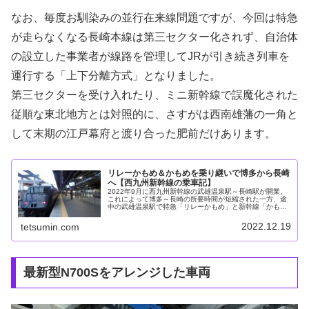
なお、毎度お馴染みの並行在来線問題ですが、今回は特急
が走らなくなる長崎本線は第三セクター化されず、自治体
の設立した事業者が線路を管理してJRが引き続き列車を
運行する「上下分離方式」となりました。
第三セクターを受け入れたり、ミニ新幹線で誤魔化された
従順な東北地方とは対照的に、さすがは西南雄藩の一角と
して末期の江戸幕府と渡り合った肥前だけあります。
リレーかもめ＆かもめを乗り継いで博多から長崎
へ【西九州新幹線の乗車記】
2022年9月に西九州新幹線の武雄温泉駅～長崎駅が開業。
これによって博多～長崎の所要時間が短縮された一方、途
中の武雄温泉駅で特急「リレーかもめ」と新幹線「かも
め」の乗り換えが必要となりました。2022年12月に博多
駅から長崎駅まで両列車を乗...
2022.12.19
tetsumin.com
最新型N700Sをアレンジした車両