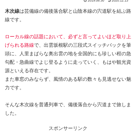
2019.08.30
2020.12.13
木次線
は芸備線の備後落合駅と山陰本線の宍道駅を結ぶ路
線です。
ローカル線の話題において、必ずと言ってよいほど取り上
げられる路線
で、出雲坂根駅の三段式スイッチバックを筆
頭に、人里まばらな奥出雲の地を全国的にも珍しい程の急
勾配・急曲線でよじ登るように走っていく、もはや観光資
源といえる存在です。
また車窓のみならず、風情のある駅の数々も見逃せない魅
力です。
そんな木次線を普通列車で、備後落合から宍道まで旅しま
した。
スポンサーリンク