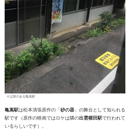
そば屋のある亀嵩駅
亀嵩駅
は松本清張原作の「
砂の器
」の舞台として知られる
駅です（原作の映画ではロケは隣の
出雲横田駅
で行われて
いるらしいです）。