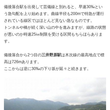
備後落合駅を出発して芸備線と別れると、早速30‰とい
う急勾配を上り始めます。曲線半径も200mで特急が運行
されている線区ではほとんど見ない急なものです。
トンネルや橋が続く深い山の中を進みますが、線路の状態
が悪いのか時速25㎞制限を受ける区間もちらほらありま
す。
備後落合から2つ目の
三井野原駅
は木次線の最高地点で標
高は726mあります。
ここからは逆に30‰の下り坂が延々と続きます。