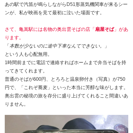
あの駅で汽笛が鳴らしながらD51形蒸気機関車が来るシー
ンが、私が映画を見て最初に泣いた場面です。
さて、亀嵩駅には名物の奥出雲そばの店「
扇屋そば
」があ
ります。
「
本数が少ないのに途中下車なんてできない。
」
という人も心配無用。
1時間前までに電話で連絡すればホームまで弁当そばを持
ってきてくれます。
普通のそばが600円、とろろと温泉卵付き（写真）が750
円で、「これぞ蕎麦」といった本当に芳醇な味がします。
奥出雲の秘境の旅を存分に盛り上げてくれること間違いあ
りません。