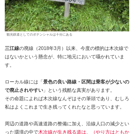
観光鉄道としてのポテンシャルは十分にある
三江線
の廃線（2018年3月）以来、今度の標的は木次線で
はないかという懸念が、特に地元において囁かれていま
す。
ローカル線には「
景色の良い路線・区間は乗客が少ないの
で廃止されやすい
」という残酷な真実があります。
その命題によれば木次線なんぞはその筆頭であり、むしろ
私はよくこれまで生き残ってくれたなと思っています。
周辺の道路や高速道路の整備に加え、沿線人口の減少とい
った環境の中で
木次線が生き残る道は、（やり方はともか