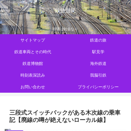
鉄旅遊民
鉄道は社会なり
サイトマップ
鉄道の旅
鉄道車両とその時代
駅見学
鉄道博物館
海外鉄道
時刻表深読み
我脳引鉄
お問い合わせ
プライバシーポリシー
三段式スイッチバックがある木次線の乗車
記【廃線の噂が絶えないローカル線】