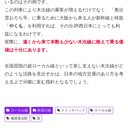
いるのはその例です。
この列車により木次線の乗客が増えるだけでなく、「奥出
雲おろち号」に乗るために大阪から来る人が新幹線と特急
「
やくも
」を利用すれば、その分JR西日本にとっても利
益になるわけです。
実際に、
遠くから来て本数も少ない木次線に敢えて乗る価
値は十分にあります。
全国屈指の超ローカル線といって差し支えない木次線がど
のような活路を見出すかは、日本の地方交通のあり方を考
える上で示唆に富む指針となるでしょう。
ローカル線
鉄道の旅
スイッチバック
ローカル線
備後落合駅
昔