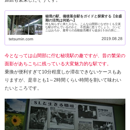
秘境の駅、備後落合駅をガイドと探索する【全盛
期の活気は何処へ】
何も知らずに来た人なら、こんな山間部になぜかくも立派
な駅が佇んでいるのかと、不思議に思うでしょう。コンビ
ニはおろか、最寄りの自動販売機すら徒歩1５分の所にあ
る、ここ備後落合駅は、かつては陰陽連絡のターミナルと
して機能しており、鉄道関係者が1...
2019.08.28
tetsumin.com
今となっては山間部に佇む秘境駅の趣ですが、昔の繁栄の
面影があちこちに残っている大変魅力的な駅です。
乗換が便利すぎて10分程度しか滞在できないケースもあ
りますが、是非とも1～2時間くらい時間を割いて味わい
たいところです。