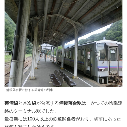
備後落合駅に停まる芸備線の列車
芸備線
と
木次線
が合流する
備後落合駅
は、かつての陰陽連
絡のターミナル駅でした。
最盛期には100人以上の鉄道関係者がおり、駅前にあった
旅館も繁栄したそうです。