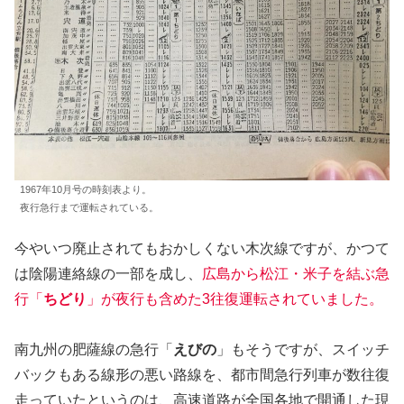
1967年10月号の時刻表より。
夜行急行まで運転されている。
今やいつ廃止されてもおかしくない木次線ですが、かつて
は陰陽連絡線の一部を成し、
広島から松江・米子を結ぶ急
行「
ちどり
」が夜行も含めた3往復運転されていました。
南九州の肥薩線の急行「
えびの
」もそうですが、スイッチ
バックもある線形の悪い路線を、都市間急行列車が数往復
走っていたというのは、高速道路が全国各地で開通した現