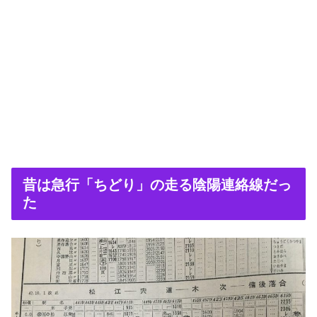
昔は急行「ちどり」の走る陰陽連絡線だっ
た