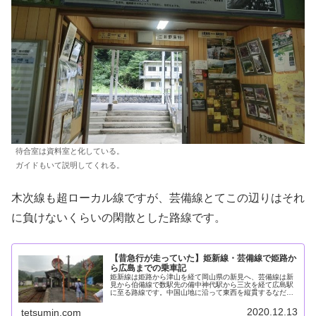
待合室は資料室と化している。
ガイドもいて説明してくれる。
木次線も超ローカル線ですが、芸備線とてこの辺りはそれ
に負けないくらいの閑散とした路線です。
【昔急行が走っていた】姫新線・芸備線で姫路か
ら広島までの乗車記
姫新線は姫路から津山を経て岡山県の新見へ、芸備線は新
見から伯備線で数駅先の備中神代駅から三次を経て広島駅
に至る路線です。中国山地に沿って東西を縦貫するなだら
かな山岳路線で、さらに路線の歴史が旅に彩を添えてくれ
ます。姫路から広島までの姫新線と...
2020.12.13
tetsumin.com