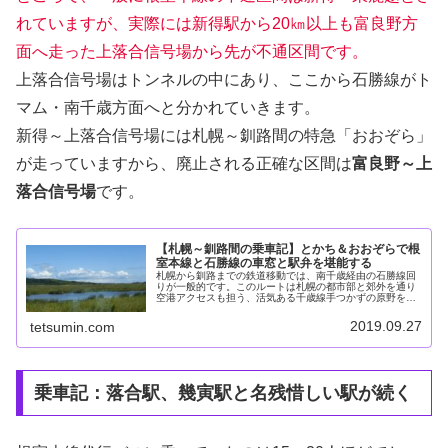
れていますが、実際には新得駅から20㎞以上も富良野方
面へ走った上落合信号場から先が不通区間です。
上落合信号場はトンネルの中にあり、ここから石勝線がト
マム・南千歳方面へと分かれていきます。
新得～上落合信号場には札幌～釧路間の特急「おおぞら」
が走っていますから、廃止される正確な区間は
富良野～上
落合信号場
です。
【札幌～釧路間の乗車記】とかち＆おおぞらで根
室本線と石勝線の車窓と駅弁を堪能する
札幌から釧路までの鉄道移動では、南千歳経由の石勝線回
りが一般的です。このルートは札幌の都市部と郊外を通り
空港アクセスも担う、活気ある千歳線手つかずの原野を近
代的な技術で見事に克服した、ダイナミックな石勝線多彩
な姿を見せつけてくれる道東の自然...
2019.09.27
tetsumin.com
乗車記：落合駅、幾寅駅と名残惜しい駅が続く