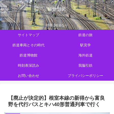
鉄旅遊民
鉄道は社会なり
サイトマップ
鉄道の旅
鉄道車両とその時代
駅見学
鉄道博物館
海外鉄道
時刻表深読み
我脳引鉄
お問い合わせ
プライバシーポリシー
【廃止が決定的】根室本線の新得から富良
野を代行バスとキハ40形普通列車で行く