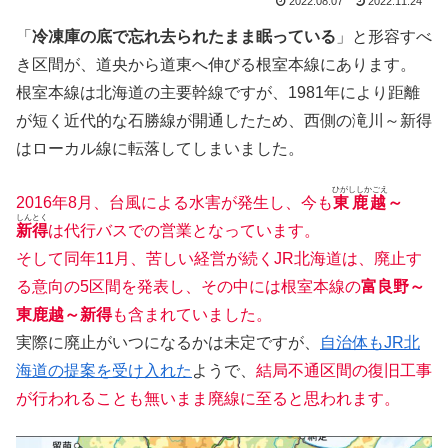
2022.08.07
2022.11.24
「
冷凍庫の底で忘れ去られたまま眠っている
」と形容すべ
き区間が、道央から道東へ伸びる根室本線にあります。
根室本線は北海道の主要幹線ですが、1981年により距離
が短く近代的な石勝線が開通したため、西側の滝川～新得
はローカル線に転落してしまいました。
ひがししかごえ
2016年8月、台風による水害が発生し、今も
東鹿越
～
しんとく
新得
は代行バスでの営業となっています。
そして同年11月、苦しい経営が続くJR北海道は、廃止す
る意向の5区間を発表し、その中には根室本線の
富良野～
東鹿越～新得
も含まれていました。
実際に廃止がいつになるかは未定ですが、
自治体もJR北
海道の提案を受け入れた
ようで、
結局不通区間の復旧工事
が行われることも無いまま廃線に至ると思われます。