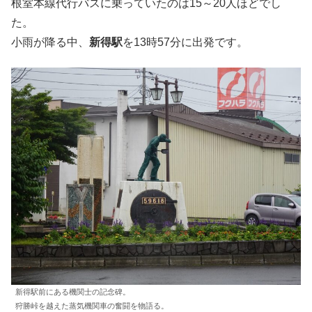
根室本線代行バスに乗っていたのは15～20人ほどでし
た。
小雨が降る中、
新得駅
を13時57分に出発です。
新得駅前にある機関士の記念碑。
狩勝峠を越えた蒸気機関車の奮闘を物語る。