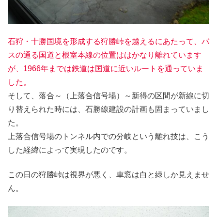
石狩・十勝国境を形成する
狩勝峠を越えるにあたって、バ
スの通る国道と根室本線の位置ははかなり離れています
が、1966年までは鉄道は国道に近いルートを通っていま
した。
そして、落合～（上落合信号場）～新得の区間が新線に切
り替えられた時には、石勝線建設の計画も固まっていまし
た。
上落合信号場のトンネル内での分岐という離れ技は、こう
した経緯によって実現したのです。
この日の狩勝峠は視界が悪く、車窓は白と緑しか見えませ
ん。