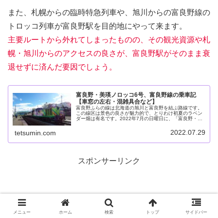
また、札幌からの臨時特急列車や、旭川からの富良野線の
トロッコ列車が富良野駅を目的地にやって来ます。
主要ルートから外れてしまったものの、その観光資源や札
幌・旭川からのアクセスの良さが、富良野駅がそのまま衰
退せずに済んだ要因でしょう。
富良野・美瑛ノロッコ6号、富良野線の乗車記
【車窓の左右・混雑具合など】
富良野ふらの線は北海道の旭川と富良野を結ぶ路線です。
この線区は景色の良さが魅力的で、とりわけ初夏のラベン
ダー畑は有名です。2022年7月の日曜日に、「富良野・美
瑛ノロッコ6号」に富良野から旭川まで乗車しました。赤
線が富良野線国土地理院の地図...
2022.07.29
tetsumin.com
スポンサーリンク
メニュー
ホーム
検索
トップ
サイドバー