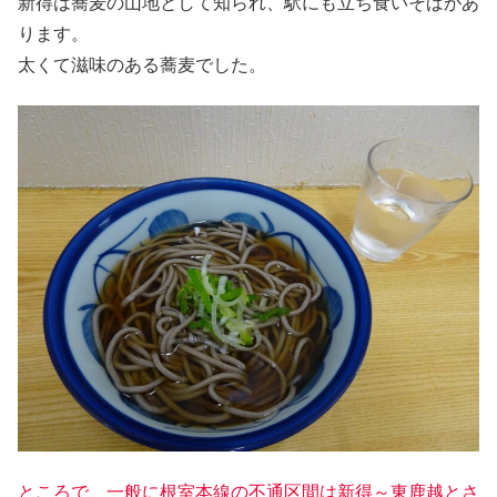
新得は蕎麦の山地として知られ、駅にも立ち食いそばがあ
ります。
太くて滋味のある蕎麦でした。
ところで、一般に根室本線の不通区間は新得～東鹿越とさ