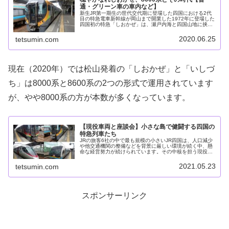
通・グリーン車の車内など】
新生JR第一期生の世代交代期に登場した四国における2代
目の特急電車新幹線が岡山まで開業した1972年に登場した
四国初の特急「しおかぜ」は、瀬戸内海と四国山地に挟ま
れた予讃線を走る四国の最重要列車です。1993年に松山を
越えて伊予市まで電化さ...
2020.06.25
tetsumin.com
現在（2020年）では松山発着の「しおかぜ」と「いしづ
ち」は8000系と8600系の2つの形式で運用されています
が、やや8000系の方が本数が多くなっています。
【現役車両と座談会】小さな島で健闘する四国の
特急列車たち
JRの旅客6社の中で最も規模の小さいJR四国は、人口減少
や他交通機関の整備などを背景に厳しい環境が続く中、懸
命な経営努力が続けられています。その中核を担う現役特
急車両たちを迎え、四国の鉄道について語ってもらいまし
た。今回も私が進行役を務めま...
2021.05.23
tetsumin.com
スポンサーリンク