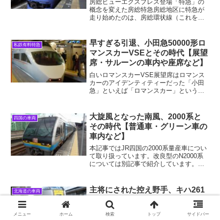
房総ビューエクスプレス登場「特急」の
概念を変えた房総特急房総地区に特急が
走り始めたのは、房総環状線（これを機
に房総西線と房総東線は、現在の内房線
と外房線と改名される）の電化が完了し
た1972年の7月でした。また、現在総武線
早すぎる引退、小田急50000形ロ
私鉄有料特急
快速が走っている東...
マンスカーVSEとその時代【展望
席・サルーンの車内や座席など】
白いロマンスカーVSE展望席はロマンス
カーのアイデンティティーだった「小田
急」といえば「ロマンスカー」という言
葉が連想されるくらいに、同社の特急列
車のブランドイメージは高く、特に先頭
車両の展望席に座って箱根に行くという
大旋風となった南風、2000系と
四国の車両
のは一つのステータスと...
その時代【普通車・グリーン車の
車内など】
本記事ではJR四国の2000系量産車につい
て取り扱っています。改良型のN2000系
については別記事で紹介しています。
2000系の歴史はJR四国と共にあり四国の
鉄道の高速化1987年の国鉄民営化によっ
て誕生したJR四国は、当初の悲観的な予
主将にされた控え野手、キハ261
北海道の車両
想を...
系1000番台とその時代【普通
車・グリーン車の車内や座席な
メニュー
ホーム
検索
トップ
サイドバー
ど】