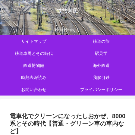
鉄旅遊民
鉄道は社会なり
サイトマップ
鉄道の旅
鉄道車両とその時代
駅見学
鉄道博物館
海外鉄道
時刻表深読み
我脳引鉄
お問い合わせ
プライバシーポリシー
電車化でクリーンになったしおかぜ、8000
系とその時代【普通・グリーン車の車内な
ど】