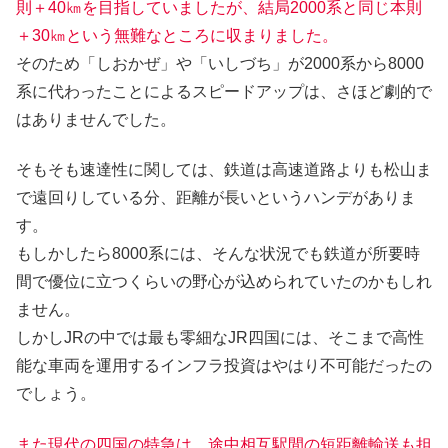
則＋40㎞を目指していましたが、結局2000系と同じ本則
＋30㎞という無難なところに収まりました。
そのため「しおかぜ」や「いしづち」が2000系から8000
系に代わったことによるスピードアップは、さほど劇的で
はありませんでした。
そもそも速達性に関しては、鉄道は高速道路よりも松山ま
で遠回りしている分、距離が長いというハンデがありま
す。
もしかしたら8000系には、そんな状況でも鉄道が所要時
間で優位に立つくらいの野心が込められていたのかもしれ
ません。
しかしJRの中では最も零細なJR四国には、そこまで高性
能な車両を運用するインフラ投資はやはり不可能だったの
でしょう。
また現代の四国の特急は、途中相互駅間の短距離輸送も担