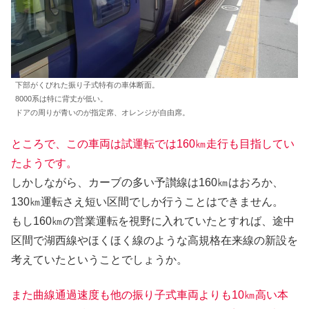
下部がくびれた振り子式特有の車体断面。
8000系は特に背丈が低い。
ドアの周りが青いのが指定席、オレンジが自由席。
ところで、この車両は試運転では160㎞走行も目指してい
たようです。
しかしながら、カーブの多い予讃線は160㎞はおろか、
130㎞運転さえ短い区間でしか行うことはできません。
もし160㎞の営業運転を視野に入れていたとすれば、途中
区間で湖西線やほくほく線のような高規格在来線の新設を
考えていたということでしょうか。
また曲線通過速度も他の振り子式車両よりも10㎞高い本