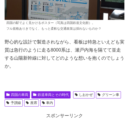
四国の駅でよく見かけるポスター（写真は四国鉄道文化館）。
フル規格ありきでなく、もっと柔軟な交通政策は採れないものか？
野心的な設計で製造されながら、看板は特急といえども実
質は急行のように走る8000系は、瀬戸内海を隔てて並走
する山陽新幹線に対してどのような想いを抱くのでしょう
か。
四国の車両
鉄道車両とその時代
しおかぜ
グリーン車
予讃線
座席
車内
スポンサーリンク