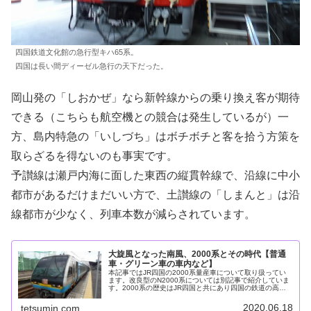
四国鉄道文化館の急行型キハ65系。
四国は長い間ディーゼル急行の天下だった。
岡山発の「しおかぜ」なら新幹線からの乗り換え客が期待
できる（こちらも航空機との競合は発生しているが）一
方、島内特急の「いしづち」はボチボチと客を拾う方策を
取らざるを得ないのも事実です。
予讃線は瀬戸内海に面した東西の縦貫幹線で、沿線に中小
都市があるだけまだいい方で、土讃線の「しまんと」は沿
線都市が少なく、列車本数が減らされています。
大旋風となった南風、2000系とその時代【普通
車・グリーン車の車内など】
本記事ではJR四国の2000系量産車について取り扱ってい
ます。改良型のN2000系については別記事で紹介していま
す。2000系の歴史はJR四国と共にあり四国の鉄道の高速
化1987年の国鉄民営化によって誕生したJR四国は、当初
の悲観的な予想を...
2020.06.18
tetsumin.com