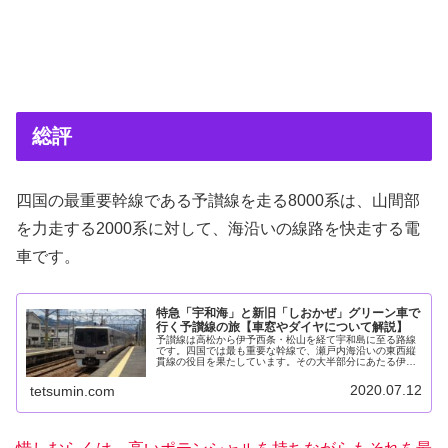
総評
四国の最重要幹線である予讃線を走る8000系は、山間部
を力走する2000系に対して、海沿いの線路を快走する電
車です。
特急「宇和海」と新旧「しおかぜ」グリーン車で
行く予讃線の旅【車窓やダイヤについて解説】
予讃線は高松から伊予西条・松山を経て宇和島に至る路線
です。四国では最も重要な幹線で、瀬戸内海沿いの東西縦
貫線の役目を果たしています。その大半部分にあたる伊予
市駅までが電化されており、局所的に複線化も実現してい
ます。予讃線をその性格や運転系統...
2020.07.12
tetsumin.com