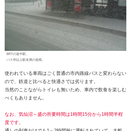
BRTの途中駅。
バス停以上駅未満の規模。
使われている車両はごく普通の市内路線バスと変わらない
ので、鉄道と比べると快適さでは劣ります。
当然のことながらトイレも無いため、車内で飲食を楽しむ
べくもありません。
なお、気仙沼～盛の所要時間は1時間15分から1時間半程
度です。
通しの列車だけでも1～2時間毎に運転されていて、大船