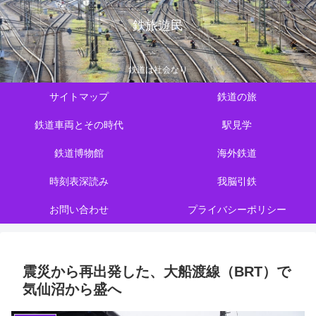
鉄旅遊民
鉄道は社会なり
サイトマップ
鉄道の旅
鉄道車両とその時代
駅見学
鉄道博物館
海外鉄道
時刻表深読み
我脳引鉄
お問い合わせ
プライバシーポリシー
震災から再出発した、大船渡線（BRT）で
気仙沼から盛へ