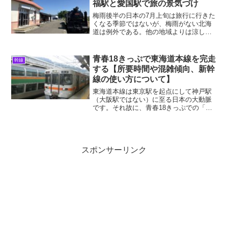
福駅と愛国駅で旅の景気づけ
梅雨後半の日本の7月上旬は旅行に行きた
くなる季節ではないが、梅雨がない北海
道は例外である。他の地域よりは涼しい
し、何より湿度が低いのでカラッとして
いて過ごしやすい。そんなわけで2025年7
月の第2週、私（185系）と元同僚で某寺
青春18きっぷで東海道本線を完走
幹線
院副住職の地...
する【所要時間や混雑傾向、新幹
線の使い方について】
東海道本線は東京駅を起点にして神戸駅
（大阪駅ではない）に至る日本の大動脈
です。それ故に、青春18きっぷでの「長
距離都市間輸送」でも最も利用される路
線ではないでしょうか？私は生まれが兵
庫県（阪神地区）、かつ大学生以来東京
に住んでいる関係で、こ...
スポンサーリンク