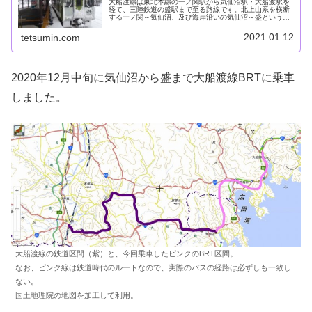
大船渡線は東北本線の一ノ関駅から気仙沼駅・大船渡駅を
経て、三陸鉄道の盛駅まで至る路線です。北上山系を横断
する一ノ関～気仙沼、及び海岸沿いの気仙沼～盛という、
明確に2つの性質を持った路線です。2011年の東日本大震
災により被災し、気仙沼～盛は...
2021.01.12
tetsumin.com
2020年12月中旬に気仙沼から盛まで大船渡線BRTに乗車
しました。
大船渡線の鉄道区間（紫）と、今回乗車したピンクのBRT区間。
なお、ピンク線は鉄道時代のルートなので、実際のバスの経路は必ずしも一致し
ない。
国土地理院の地図を加工して利用。