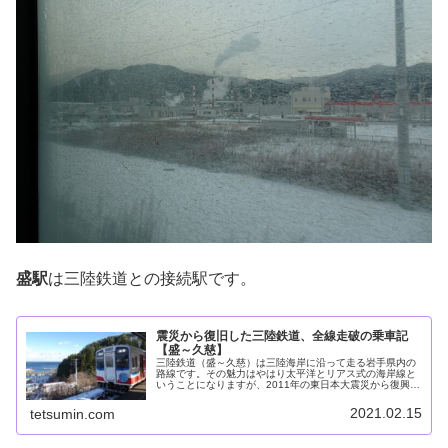
盛駅
は三陸鉄道との接続駅です。
震災から復旧した三陸鉄道、全線走破の乗車記
【盛～久慈】
三陸鉄道（盛～久慈）は三陸海岸に沿って走る岩手県内の
路線です。その魅力はやはり太平洋とリアス式の海岸線と
いうことになりますが、2011年の東日本大震災から復興を
進める沿線の地域社会を垣間見られる点にもあります。三
陸鉄道の運行形態はおおよそ3...
2021.02.15
tetsumin.com