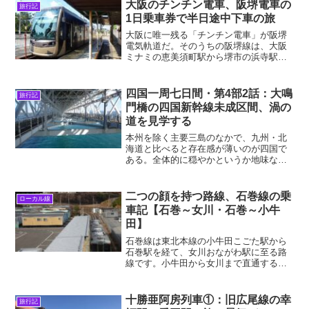
れ始めた、そしてまだ日本が比較的穏や
大阪のチンチン電車、阪堺電車の
旅行記
かだった3月中旬の、良好...
1日乗車券で半日途中下車の旅
大阪に唯一残る「チンチン電車」が阪堺
電気軌道だ。そのうちの阪堺線は、大阪
ミナミの恵美須町駅から堺市の浜寺駅前
駅までの14㎞を1時間かけて走る。阪堺電
車には大都会の下町風情が残り、沿線に
は著名な史跡がたっぷり詰まっている。
四国一周七日間・第4部2話：大鳴
旅行記
残暑厳しい2024年...
門橋の四国新幹線未成区間、渦の
道を見学する
本州を除く主要三島のなかで、九州・北
海道と比べると存在感が薄いのが四国で
ある。全体的に穏やかというか地味な印
象で、福岡・札幌のような圧倒的な力を
持つ都市もない。そして日本最後の新幹
線空白地帯でもある。2024年11月下旬、
二つの顔を持つ路線、石巻線の乗
ローカル線
そんな四国を七日間...
車記【石巻～女川・石巻～小牛
田】
石巻線は東北本線の小牛田こごた駅から
石巻駅を経て、女川おながわ駅に至る路
線です。小牛田から女川まで直通する列
車も多いですが、石巻を境にその沿線の
イメージは大きく異なります。2020年12
月中旬に、石巻から女川に行き、すぐ折
十勝亜阿房列車①：旧広尾線の幸
旅行記
り返し列車に乗って...