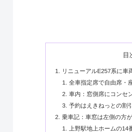
目
リニューアルE257系に
全車指定席で自由席・
車内：窓側席にコンセ
予約はえきねっとの割
乗車記：車窓は左側の方
上野駅地上ホームの14