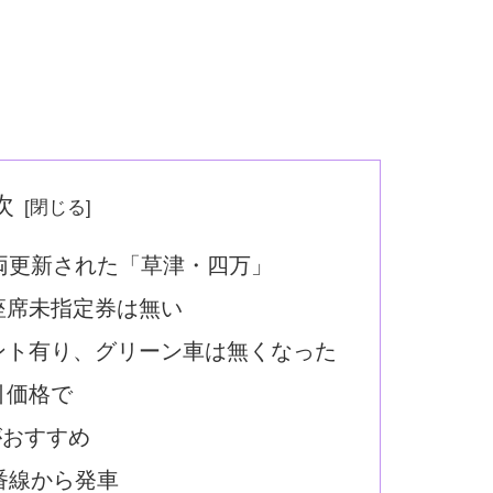
次
車両更新された「草津・四万」
座席未指定券は無い
ント有り、グリーン車は無くなった
引価格で
がおすすめ
番線から発車