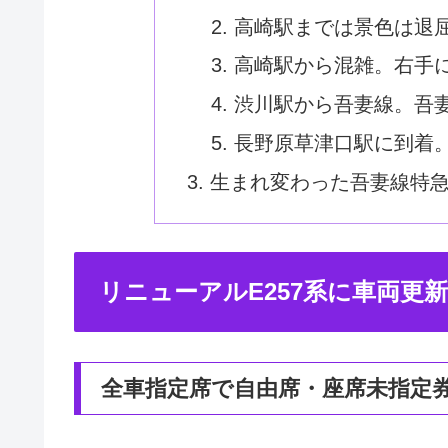
高崎駅までは景色は退
高崎駅から混雑。右手
渋川駅から吾妻線。吾
長野原草津口駅に到着
生まれ変わった吾妻線特
リニューアルE257系に車両更
全車指定席で自由席・座席未指定