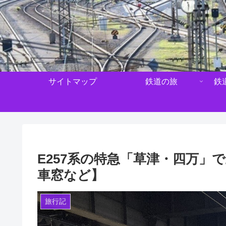
サイトマップ
鉄道の旅
鉄
E257系の特急「草津・四万」
車窓など】
旅行記