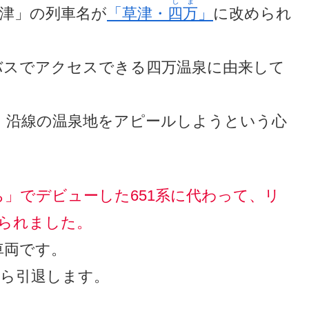
しま
草津」の列車名が
「草津・
四万
」
に改められ
バスでアクセスできる四万温泉に由来して
、沿線の温泉地をアピールしようという心
」でデビューした651系に代わって、リ
えられました。
車両です。
から引退します。