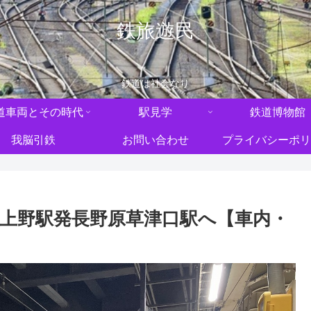
鉄旅遊民
鉄道は社会なり
道車両とその時代
駅見学
鉄道博物館
我脳引鉄
お問い合わせ
プライバシーポリ
で上野駅発長野原草津口駅へ【車内・