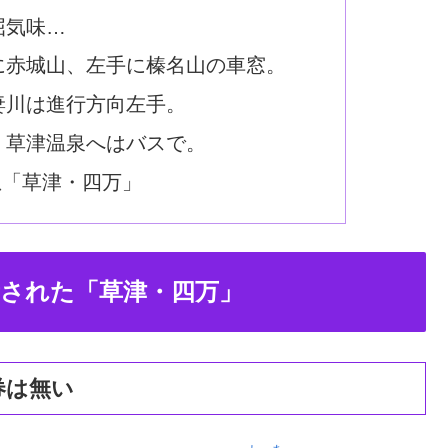
屈気味…
に赤城山、左手に榛名山の車窓。
妻川は進行方向左手。
。草津温泉へはバスで。
急「草津・四万」
新された「草津・四万」
券は無い