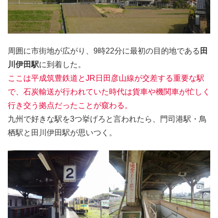
周囲に市街地が広がり、9時22分に最初の目的地である
田
川伊田駅
に到着した。
ここは平成筑豊鉄道とJR日田彦山線が交差する
重要な
駅
で、石炭輸送が行われていた時代は貨車や機関車が忙しく
行き交う拠点だったことが窺わる。
九州で好きな駅を3つ挙げろと言われたら、門司港駅・鳥
栖駅と田川伊田駅が思いつく。