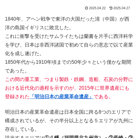
2025.04.22
2025.04.27
1840年、アヘン戦争で東洋の大国だった清（中国）が西
洋の島国イギリスに敗北した。
これに衝撃を受けたサムライたちは蘭書を片手に西洋科学
を学び、日本は非西洋諸国で初めて自らの意志で以て産業
化を成し遂げた。
1850年代から1910年頃までの50年少々という僅かな期間
であった。
この間の重工業、つまり製鉄・鉄鋼、造船、石炭の分野に
おける近代化の過程を示すのが、2015年に世界遺産にも
登録された
「明治日本の産業革命遺産」
である。
明治日本の産業革命遺産は日本全国に跨る8つのエリアで
構成されているが、その半分以上となる５エリアが九州に
存在している。
該当するエリアは
①八幡（福岡県北九州市）・②長崎・③