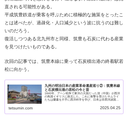
直される可能性がある。
平成筑豊鉄道が乗客を呼ぶために積極的な施策をとったこ
とは述べたが、過疎化・人口減少という波に抗うのは難し
いのだろう。
復活しつつある北九州市と同様、筑豊も石炭に代わる産業
を見つけたいものである。
次回の記事では、筑豊本線に乗って石炭積出港の終着駅若
松に向かう。
九州の明治日本の産業革命遺産巡り②：筑豊本線
と石炭積出港の若松の今と昔
1840年、アヘン戦争で東洋の大国だった清（中国）が西洋
の島国イギリスに敗北した。これに衝撃を受けたサムライ
たちは蘭書を片手に西洋科学を学び、日本は非西洋諸国で
初めて自らの意志で以て産業化を成し遂げた。1850年代か
ら1910年頃までの50...
2025.04.25
tetsumin.com