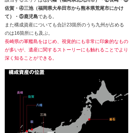
佐賀・④三池（福岡県大牟田市から熊本県荒尾市にかけ
て）・⑤鹿児島
である。
また構成資産についても合計23箇所のうち九州が占める
のは16箇所にも及ぶ。
長崎県の軍艦島をはじめ、視覚的にも非常に印象的なもの
が多いが、遺産に関するストーリーにも触れることでより
深く知ることができる。