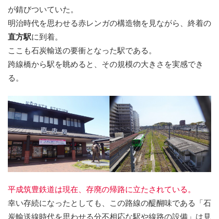
が錆びついていた。
明治時代を思わせる赤レンガの構造物を見ながら、終着の
直方駅
に到着。
ここも石炭輸送の要衝となった駅である。
跨線橋から駅を眺めると、その規模の大きさを実感でき
る。
平成筑豊鉄道は現在、存廃の帰路に立たされている。
幸い存続になったとしても、この路線の醍醐味である「石
炭輸送線時代を思わせる分不相応な駅や線路の設備」は見