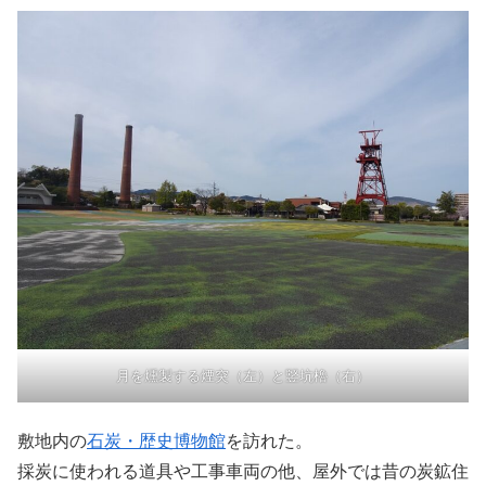
月を燻製する煙突（左）と竪坑櫓（右）
敷地内の
石炭・歴史博物館
を訪れた。
採炭に使われる道具や工事車両の他、屋外では昔の炭鉱住