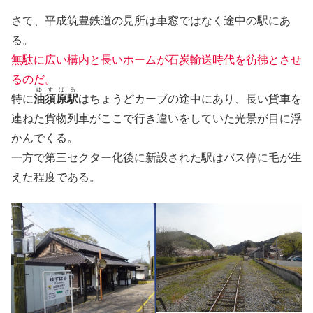
さて、平成筑豊鉄道の見所は車窓ではなく途中の駅にあ
る。
無駄に広い構内と長いホームが石炭輸送時代を彷彿とさせ
るのだ。
ゆすばる
特に
油須原駅
はちょうどカーブの途中にあり、長い貨車を
連ねた貨物列車がここで行き違いをしていた光景が目に浮
かんでくる。
一方で第三セクター化後に新設された駅はバス停に毛が生
えた程度である。