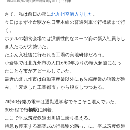
1967年10月の時刻表の路線図を加工して利用
さて、私は前日の夜に
北九州空港入りした
。
今日はまず小倉駅から日豊本線の普通列車で行橋駅まで行
く。
ホテルの朝食会場では没個性的なスーツ姿の新入社員らし
き人たちが大勢いた。
たぶん入社後に行われる工場の実地研修だろう。
小倉駅では北九州市の人口が60年ぶりの転入超過になっ
たことを市がアピールしていた。
最近の北九州市は自動車産業以外にも先端産業の誘致が進
み、「衰退した工業都市」から脱皮しつつある。
7時40分発の電車は通勤通学客でそこそこ混んでいた。
30分程で
行橋駅
に到着。
ここで平成筑豊鉄道田川線に乗り換える。
特急も停車する高架式の行橋駅の隅っこに、平成筑豊鉄道