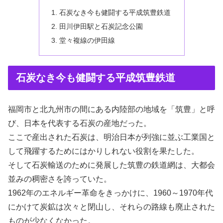
石炭なき今も健闘する平成筑豊鉄道
田川伊田駅と石炭記念公園
堂々複線の伊田線
石炭なき今も健闘する平成筑豊鉄道
福岡市と北九州市の間にある内陸部の地域を「筑豊」と呼
び、日本を代表する石炭の産地だった。
ここで産出された石炭は、明治日本が列強に並ぶ工業国と
して飛躍するためにはかりしれない役割を果たした。
そして石炭輸送のために発展した筑豊の鉄道網は、大都会
並みの稠密さを誇っていた。
1962年のエネルギー革命をきっかけに、1960～1970年代
にかけて炭鉱は次々と閉山し、それらの路線も廃止された
ものが少なくなかった。