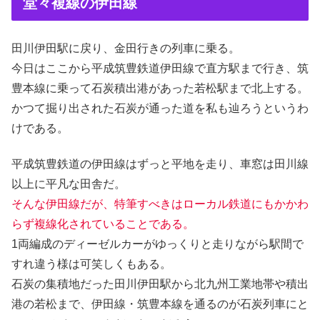
堂々複線の伊田線
田川伊田駅に戻り、金田行きの列車に乗る。
今日はここから平成筑豊鉄道伊田線で直方駅まで行き、筑
豊本線に乗って石炭積出港があった若松駅まで北上する。
かつて掘り出された石炭が通った道を私も辿ろうというわ
けである。
平成筑豊鉄道の伊田線はずっと平地を走り、車窓は田川線
以上に平凡な田舎だ。
そんな伊田線だが、特筆すべきはローカル鉄道にもかかわ
らず複線化されていることである。
1両編成のディーゼルカーがゆっくりと走りながら駅間で
すれ違う様は可笑しくもある。
石炭の集積地だった田川伊田駅から北九州工業地帯や積出
港の若松まで、伊田線・筑豊本線を通るのが石炭列車にと