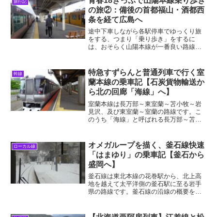
青春18きっぷで山陽本線乗り歩き
旅行記
院の地図を加...
の旅②：備後の首都福山・酒都西
条を経て広島へ
途中下車しながら各駅停車でゆっくり旅
をする、つまり「乗り歩き」をするに
は、おそらく山陽本線が一番良い路線だ
ろう。まず景色が良い。瀬戸内海を各所
で眺めることができるし、石州瓦のなら
ぶ田園風景も格別である。そして古代以
特急すずらんと普通列車で行く室
幹線
来の海と陸の回廊である山陽...
蘭本線の乗車記【石炭貨物輸送か
ら北の回廊「海線」へ】
室蘭本線は長万部～東室蘭～苫小牧～岩
見沢、及び東室蘭～室蘭の路線です。こ
のうち「海線」と呼ばれる長万部～苫小
牧は特急列車が頻繫に走る幹線ですが、
その先は普通列車しか走らないローカル
線の雰囲気です。全線に渡って歴史がし
オメガループを描く、釜石線快速
ローカル線
みこんだ室蘭本線ですが、...
「はまゆり」の乗車記【釜石から
盛岡へ】
釜石線は東北本線の花巻駅から、北上高
地を越えて太平洋側の釜石駅に至る岩手
県の路線です。釜石線の沿線の概要を先
にまとめると・北上盆地の、花巻～晴
山・猿ヶ石川に沿った山間部の、晴山～
鱒沢・遠野盆地と高原の、鱒沢～遠野～