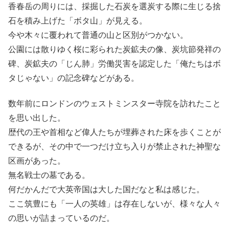
香春岳の周りには、採掘した石炭を選炭する際に生じる捨
石を積み上げた「ボタ山」が見える。
今や木々に覆われて普通の山と区別がつかない。
公園には散りゆく桜に彩られた炭鉱夫の像、炭坑節発祥の
碑、炭鉱夫の「じん肺」労働災害を認定した「俺たちはボ
タじゃない」の記念碑などがある。
数年前にロンドンのウェストミンスター寺院を訪れたこと
を思い出した。
歴代の王や首相など偉人たちが埋葬された床を歩くことが
できるが、その中で一つだけ立ち入りが禁止された神聖な
区画があった。
無名戦士の墓である。
何だかんだで大英帝国は大した国だなと私は感じた。
ここ筑豊にも「一人の英雄」は存在しないが、様々な人々
の思いが詰まっているのだ。