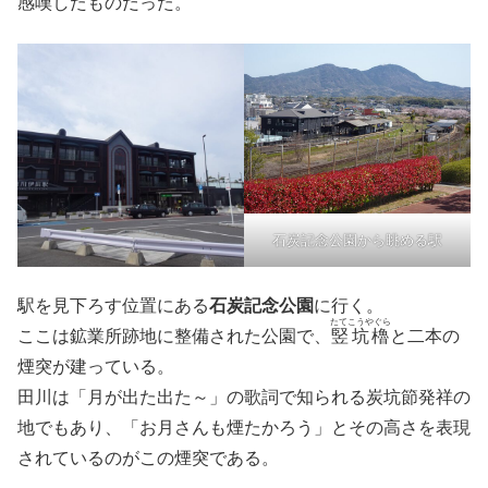
感嘆したものだった。
石炭記念公園から眺める駅
駅を見下ろす位置にある
石炭記念公園
に行く。
たてこうやぐら
ここは鉱業所跡地に整備された公園で、
竪坑櫓
と二本の
煙突が建っている。
田川は「月が出た出た～」の歌詞で知られる炭坑節発祥の
地でもあり、「お月さんも煙たかろう」とその高さを表現
されているのがこの煙突である。