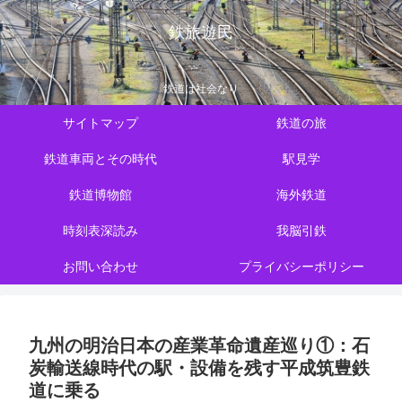
鉄旅遊民
鉄道は社会なり
サイトマップ
鉄道の旅
鉄道車両とその時代
駅見学
鉄道博物館
海外鉄道
時刻表深読み
我脳引鉄
お問い合わせ
プライバシーポリシー
九州の明治日本の産業革命遺産巡り①：石
炭輸送線時代の駅・設備を残す平成筑豊鉄
道に乗る