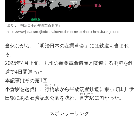
出典：「明治日本の産業革命遺産」
https://www.japansmeijiindustrialrevolution.com/site/index.html#background
当然ながら、「明治日本の産業革命」には鉄道も含まれ
る。
2025年4月上旬、九州の産業革命遺産と関連する史跡を鉄
道で4日間巡った。
本記事はその第1回。
ゆくはし
小倉駅を起点に、
行橋駅
から平成筑豊鉄道に乗って田川伊
のおがた
田駅にある石炭記念公園を訪れ、
直方駅
に向かった。
スポンサーリンク