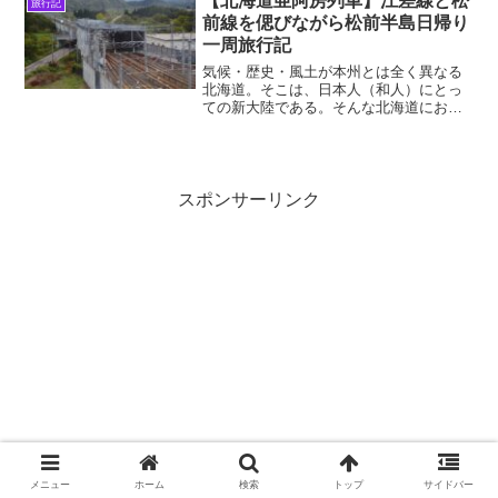
【北海道亜阿房列車】江差線と松
旅行記
足ヶ瀬・釜石線のハイライト...
前線を偲びながら松前半島日帰り
一周旅行記
気候・歴史・風土が本州とは全く異なる
北海道。そこは、日本人（和人）にとっ
ての新大陸である。そんな北海道におい
て、南西端にある松前半島には古くから
日本人が活動し、比較的和風文化の色合
いが濃い地域である。また今の北海道新
幹線木古内駅を起点に、か...
スポンサーリンク
メニュー
ホーム
検索
トップ
サイドバー