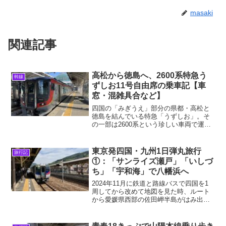
masaki
関連記事
高松から徳島へ、2600系特急う
幹線
ずしお11号自由席の乗車記【車
窓・混雑具合など】
四国の「みぎうえ」部分の県都・高松と
徳島を結んでいる特急「うずしお」。そ
の一部は2600系という珍しい車両で運転
されています。量産化が中止され「失敗
作」と見る向きもありますが、令和時代
のJR四国を語るうえで欠かすことのでき
東京発四国・九州1日弾丸旅行
旅行記
ない存在です。20...
①：「サンライズ瀬戸」「いしづ
ち」「宇和海」で八幡浜へ
2024年11月に鉄道と路線バスで四国を1
周してから改めて地図を見た時、ルート
から愛媛県西部の佐田岬半島がはみ出て
いることに気付いた。ノコギリのような
形をした長さ約40㎞の細長い半島であ
る。赤線が2024年11月のルート国土地理