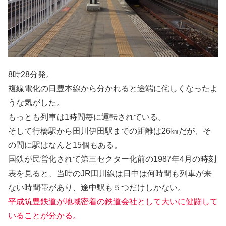
8時28分発。
複線電化の日豊本線から分かれると途端に侘しくなったよ
うな気がした。
もっとも列車は1時間毎に運転されている。
そして行橋駅から田川伊田駅までの距離は26㎞だが、そ
の間に駅はなんと15個もある。
国鉄が民営化されて第三セクター化前の1987年4月の時刻
表を見ると、当時のJR田川線は日中は何時間も列車が来
ない時間帯があり、途中駅も５つだけしかない。
平成筑豊鉄道が地域密着の鉄道会社として大いに健闘して
いることが分かる。