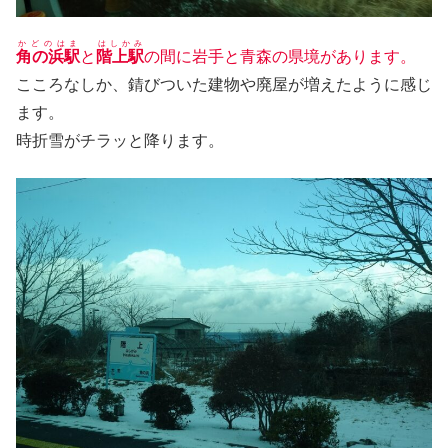
かどのはま
はしかみ
角の浜駅
と
階上駅
の間に岩手と青森の県境があります。
こころなしか、錆びついた建物や廃屋が増えたように感じ
ます。
時折雪がチラッと降ります。