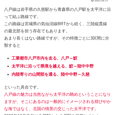
2021.02.17
八戸線は岩手県の久慈駅から青森県の八戸駅を太平洋に沿
って結ぶ路線です。
この路線は宮城県の気仙沼線BRTから続く、三陸縦貫線
の最北部を担う存在でもあります。
あまり長くはない路線ですが、その特徴ごとに3区間に分
類すると
工業都市八戸市内を走る、八戸～鮫
太平洋に沿って県境を越える、鮫～陸中中野
内陸寄りの山間部を通る、陸中中野～久慈
といった具合です。
八戸線の魅力は当然ながら太平洋の眺めということになり
ますが、そこにあるのは一般的にイメージされる煌びやか
な海ではなく、北国の情景の交じった太平洋です。