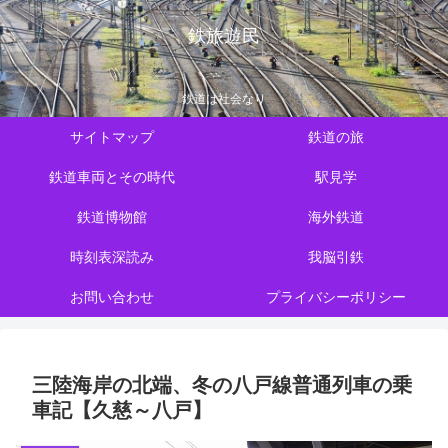
鉄旅遊民
鉄道は社会なり
サイトマップ
鉄道の旅
鉄道車両とその時代
駅見学
鉄道博物館
海外鉄道
時刻表深読み
我脳引鉄
お問い合わせ
プライバシーポリシー
三陸海岸の北端、冬の八戸線普通列車の乗
車記【久慈～八戸】