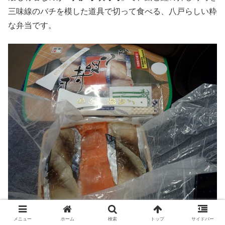
三味線のバチを模した道具で切って食べる、八戸らしい粋
な弁当です。
スポンサーリンク
メニュー
ホーム
検索
トップ
サイドバー