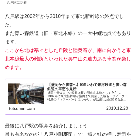
八戸駅に到着
八戸駅は2002年から2010年まで東北新幹線の終点でし
た。
また青い森鉄道（旧・東北本線）の一大中継地点でもあり
ます。
ここから北は寒々とした丘陵と陸奥湾が、南に向かうと東
北本線最大の難所といわれた奥中山の迫力ある車窓が楽し
めます。
【盛岡から青森へ】IGRいわて銀河鉄道と青い森
鉄道の車窓や見所
盛岡～青森までの線路は長い間東北本線として存在し、
1982年に東北新幹線が盛岡まで開業した後も、フィーダー
特急の「（スーパー）はつかり」が活躍した区間でもあり
ました。しかし2002年の八戸延伸と、それに続く2010年
の新青森到達によって各県...
2019.12.28
tetsumin.com
最後に八戸駅の駅弁を紹介しましょう。
最も有名なのが「
八戸小唄寿司
」で、鯖と鮭の押し寿司を