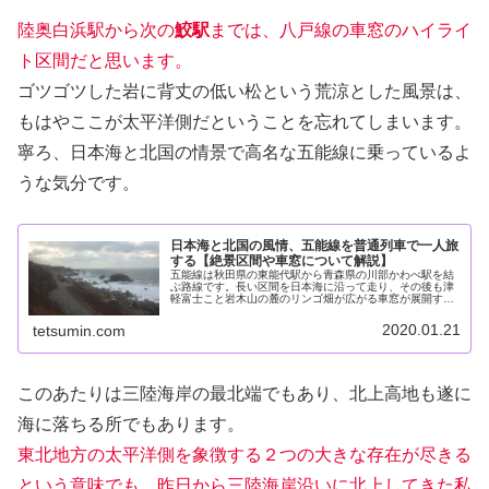
陸奥白浜駅から
次の
鮫駅
までは、八戸線の車窓のハイライ
ト区間だと思います。
ゴツゴツした岩に背丈の低い松という荒涼とした風景は、
もはやここが太平洋側だということを忘れてしまいます。
寧ろ、日本海と北国の情景で高名な五能線に乗っているよ
うな気分です。
日本海と北国の風情、五能線を普通列車で一人旅
する【絶景区間や車窓について解説】
五能線は秋田県の東能代駅から青森県の川部かわべ駅を結
ぶ路線です。長い区間を日本海に沿って走り、その後も津
軽富士こと岩木山の麓のリンゴ畑が広がる車窓が展開す
る、その日本有数の風光明媚さでよく知られたローカル線
です。秋田・青森間を「リゾートしら...
2020.01.21
tetsumin.com
このあたりは三陸海岸の最北端でもあり、北上高地も遂に
海に落ちる所でもあります。
東北地方の太平洋側を象徴する２つの大きな存在が尽きる
という意味でも、昨日から三陸海岸沿いに北上してきた私