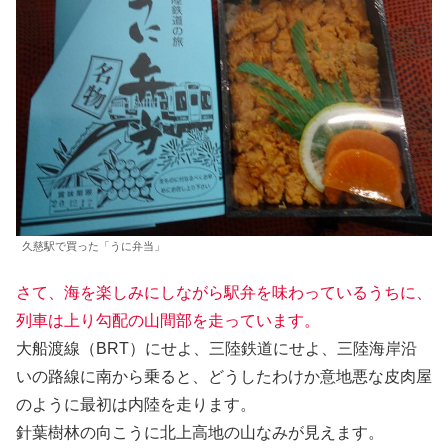
久慈駅で買った「うに弁当」
さて、海を楽しみにしながら駅弁を味わっているうちに、
列車は上り勾配の山間部を走っています。
大船渡線（BRT）にせよ、三陸鉄道にせよ、三陸海岸沿
いの路線に南から乗ると、どうしたわけか意地悪な皮肉屋
のように最初は内陸を走ります。
針葉樹林の向こうに北上高地の山なみが見えます。