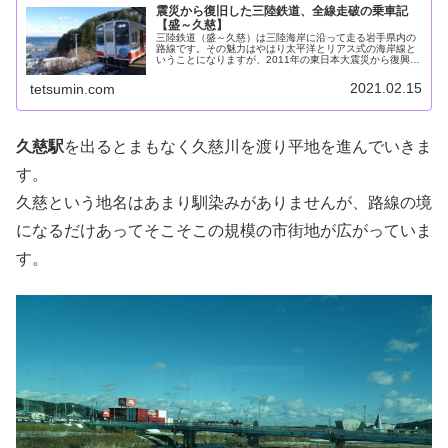
震災から復旧した三陸鉄道、全線走破の乗車記
【盛～久慈】
三陸鉄道（盛～久慈）は三陸海岸に沿って走る岩手県内の
路線です。その魅力はやはり太平洋とリアス式の海岸線と
いうことになりますが、2011年の東日本大震災から復興を
進める沿線の地域社会を垣間見られる点にもあります。三
陸鉄道の運行形態はおおよそ3...
2021.02.15
tetsumin.com
久慈駅
を出るとまもなく久慈川を渡り平地を進んでいきま
す。
久慈という地名はあまり馴染みがありませんが、路線の境
になるだけあってそこそこの規模の市街地が広がっていま
す。