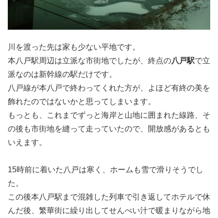
川を渡った先は家も少ない平地です。
本八戸駅周辺は立派な市街地でしたが、終点の
八戸駅
で立
派なのは新幹線の駅だけです。
八戸線が本八戸で終わってくれた方が、よほど有終の美を
飾れたのではないかと思ってしまいます。
もっとも、これまでずっと海岸と山地に囲まれた線路、そ
の後も市街地を縫って走っていたので、開放感があるとも
いえます。
15時前に着いた八戸は寒く、ホームも雪で滑りそうでし
た。
この後本八戸駅まで混雑した列車で引き返してホテルで休
んだ後、繁華街に繰り出してせんべい汁で暖まりながら地