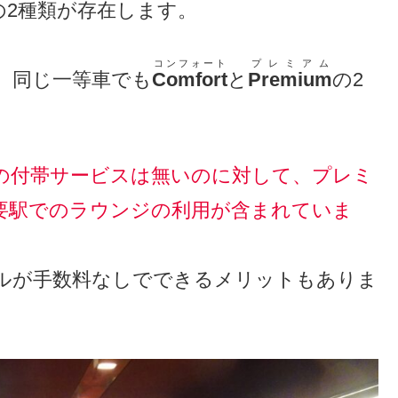
の2種類が存在します。
コンフォート
プレミアム
、同じ一等車でも
Comfort
と
Premium
の2
の付帯サービスは無いのに対して、プレミ
要駅でのラウンジの利用が含まれていま
ルが手数料なしでできるメリットもありま