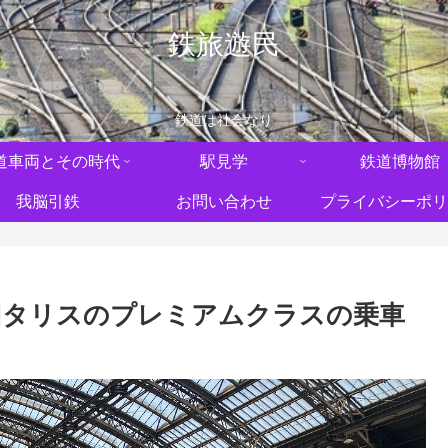
鉄旅遊民
鉄道は社会なり
道車両とその時代
駅見学
鉄道博物館
我脳引鉄
お問い合わせ
プライバシーポリ
旧タリスのプレミアムクラスの乗車