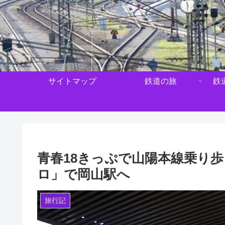
サイトマップ
鉄道の旅
鉄
青春18きっぷで山陽本線乗り
ロ」で岡山駅へ
旅行記