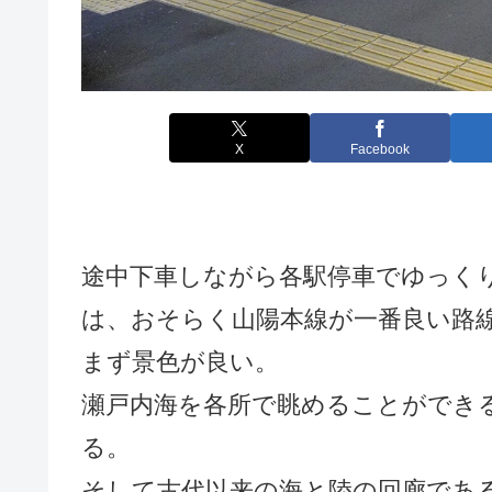
X
Facebook
途中下車しながら各駅停車でゆっく
は、おそらく山陽本線が一番良い路
まず景色が良い。
瀬戸内海を各所で眺めることができ
る。
そして古代以来の海と陸の回廊であ