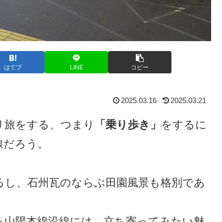
はてブ
LINE
コピー
2025.03.16
2025.03.21
り旅をする、つまり
「乗り歩き」
をするに
線だろう。
るし、石州瓦のならぶ田園風景も格別であ
る山陽本線沿線には、立ち寄ってみたい魅