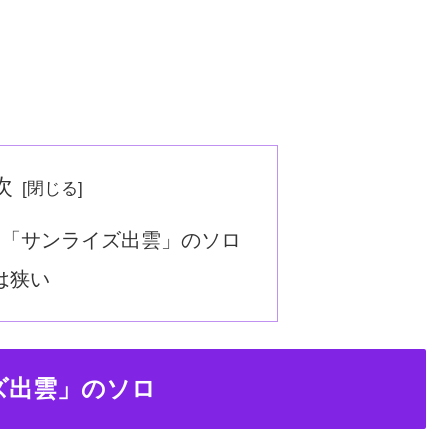
次
た「サンライズ出雲」のソロ
は狭い
ズ出雲」のソロ