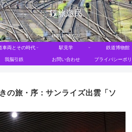
鉄旅遊民
鉄道は社会なり
道車両とその時代
駅見学
鉄道博物館
我脳引鉄
お問い合わせ
プライバシーポリ
歩きの旅・序：サンライズ出雲「ソ