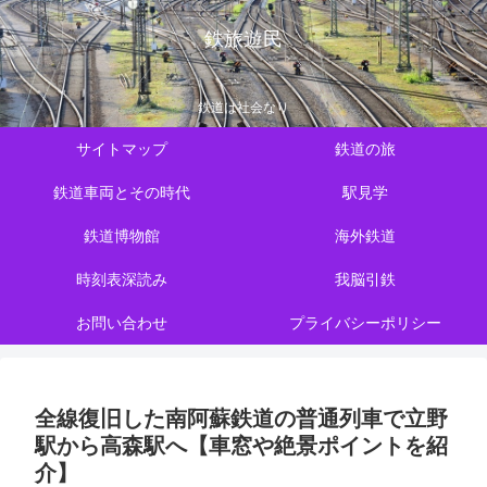
鉄旅遊民
鉄道は社会なり
サイトマップ
鉄道の旅
鉄道車両とその時代
駅見学
鉄道博物館
海外鉄道
時刻表深読み
我脳引鉄
お問い合わせ
プライバシーポリシー
全線復旧した南阿蘇鉄道の普通列車で立野
駅から高森駅へ【車窓や絶景ポイントを紹
介】