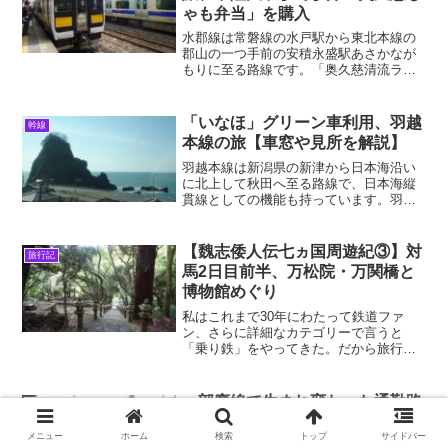
ゃも弁当」を購入
水郡線は常磐線の水戸駅から東北本線の
郡山の一つ手前の安積永盛駅あさかなが
もりに至る路線です。「奥久慈清流ライ
ン」という愛称が示す通り、この路線の
魅力は久慈川沿いの穏やかな風景にあり
ます。2019年の台風の影響で部分運休し
「いなほ」グリーン車利用、羽越
幹線
ていましたが、202...
本線の旅【車窓や見所を解説】
羽越本線は新潟県の新津から日本海沿い
に北上して秋田へ至る路線で、日本海縦
貫線としての機能も持っています。羽越
本線の魅力はまず第一に海岸の美しさが
挙げられますが、それ以外にも見所が多
数あります。新潟駅から白新線経由で秋
【魏志倭人伝七ヵ国周遊紀③】対
旅行記
田駅まで列車に乗って、そ...
馬2日目前半、万松院・万関橋と
博物館めぐり
私はこれまで30年にわたって鉄道ファ
ン、さらに詳細なカテゴリーで言うと
「乗り鉄」をやってきた。だから旅行に
行くにしても鉄道に乗ることがまず念頭
にあって、それに付随してその土地の風
物に接するというのが形式であった。し
一部廃線で生まれ変わった通勤路
ローカル線
かし最近は史跡にも興味を持...
線、筑肥線快速列車の乗車記【博
メニュー
ホーム
検索
トップ
サイドバー
多から唐津経由で伊万里へ】