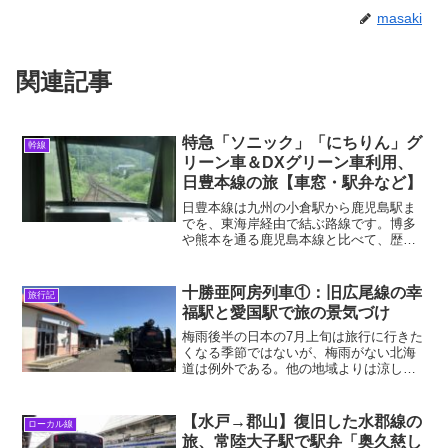
masaki
関連記事
特急「ソニック」「にちりん」グ
幹線
リーン車＆DXグリーン車利用、
日豊本線の旅【車窓・駅弁など】
日豊本線は九州の小倉駅から鹿児島駅ま
でを、東海岸経由で結ぶ路線です。博多
や熊本を通る鹿児島本線と比べて、歴史
的に重要度が低かったのは事実ですが、
それぞれの区間ならではの見所があるの
が日豊本線の魅力です。また、特急の列
十勝亜阿房列車①：旧広尾線の幸
旅行記
車名や車両の種類が豊かな...
福駅と愛国駅で旅の景気づけ
梅雨後半の日本の7月上旬は旅行に行きた
くなる季節ではないが、梅雨がない北海
道は例外である。他の地域よりは涼しい
し、何より湿度が低いのでカラッとして
いて過ごしやすい。そんなわけで2025年7
月の第2週、私（185系）と元同僚で某寺
【水戸→郡山】復旧した水郡線の
ローカル線
院副住職の地...
旅、常陸大子駅で駅弁「奥久慈し