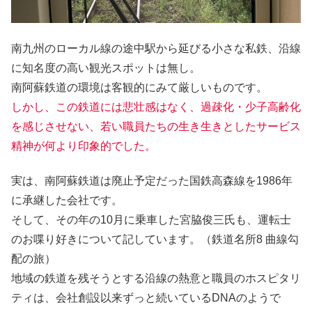
南九州のローカル線の途中駅から延びる小さな私鉄、沿線
に知名度の高い観光スポットは無し。
南阿蘇鉄道の環境は客観的にみて厳しいものです。
しかし、この鉄道には悲壮感はなく、
過疎化・少子高齢化
を感じさせない、若い職員たちの生き生きとしたサービス
精神
が何より印象的でした。
実は、南阿蘇鉄道は廃止予定だった国鉄高森線を1986年
に承継した会社です。
そして、その年の10月に乗車した宮脇俊三氏も、運転士
のお喋り好きについて記しています。（鉄道名所8 曲線勾
配の旅）
地域の鉄道を残そうとする沿線の熱意と職員のホスピタリ
ティは、会社創設以来ずっと続いているDNAのようで