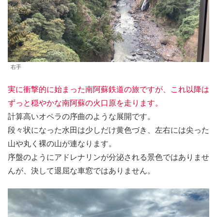
右手
実に衝撃的に始まった南阿蘇鉄道の旅ですが、これ以降は
ずっと穏やかな南阿蘇の火口原を走ります。
計算高いオペラの序曲のような展開です。
段々状になった水田は少しだけ黄色づき、左右には尖った
山や丸く裸の山が連なります。
序盤のようにアドレナリンが分泌される景色ではありませ
んが、決して退屈な車窓ではありません。