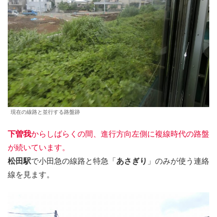
現在の線路と並行する路盤跡
下曽我
からしばらくの間、進行方向左側に複線時代の路盤
が続いています。
松田駅
で小田急の線路と特急「
あさぎり
」のみが使う連絡
線を見ます。