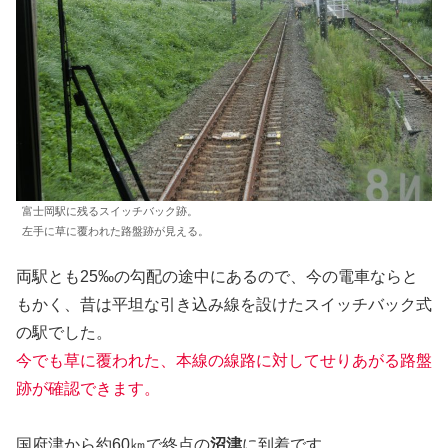
富士岡駅に残るスイッチバック跡。
左手に草に覆われた路盤跡が見える。
両駅とも25‰の勾配の途中にあるので、今の電車ならと
もかく、昔は平坦な引き込み線を設けたスイッチバック式
の駅でした。
今でも草に覆われた、本線の線路に対してせりあがる路盤
跡が確認できます。
国府津から約60㎞で終点の
沼津
に到着です。