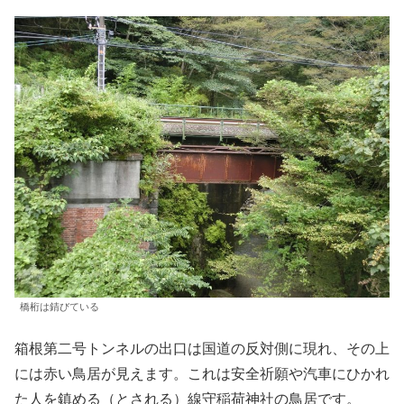
橋桁は錆びている
箱根第二号トンネルの出口は国道の反対側に現れ、その上
には赤い鳥居が見えます。これは安全祈願や汽車にひかれ
た人を鎮める（とされる）線守稲荷神社の鳥居です。