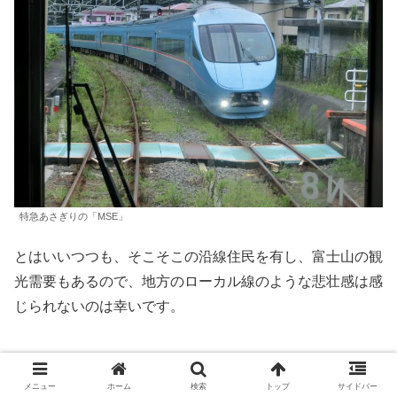
特急あさぎりの「MSE」
とはいいつつも、そこそこの沿線住民を有し、富士山の観
光需要もあるので、地方のローカル線のような悲壮感は感
じられないのは幸いです。
メニュー
ホーム
検索
トップ
サイドバー
歴史散策
鉄道の旅
スイッチバック
山北駅
廃線