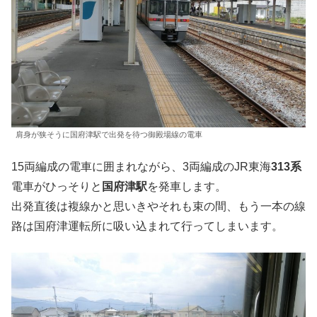
肩身が狭そうに国府津駅で出発を待つ御殿場線の電車
15両編成の電車に囲まれながら、3両編成のJR東海
313系
電車がひっそりと
国府津駅
を発車します。
出発直後は複線かと思いきやそれも束の間、もう一本の線
路は国府津運転所に吸い込まれて行ってしまいます。