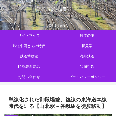
鉄旅遊民
鉄道は社会なり
サイトマップ
鉄道の旅
鉄道車両とその時代
駅見学
鉄道博物館
海外鉄道
時刻表深読み
我脳引鉄
お問い合わせ
プライバシーポリシー
単線化された御殿場線、複線の東海道本線
時代を辿る【山北駅～谷峨駅を徒歩移動】