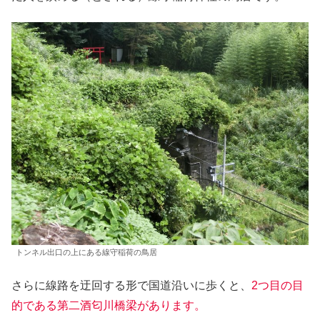
トンネル出口の上にある線守稲荷の鳥居
さらに線路を迂回する形で国道沿いに歩くと、
2つ目の目
的である第二酒匂川橋梁があります。