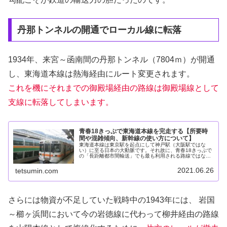
丹那トンネルの開通でローカル線に転落
1934年、来宮～函南間の丹那トンネル（7804ｍ）が開通
し、東海道本線は熱海経由にルート変更されます。
これを機にそれまでの御殿場経由の路線は御殿場線として
支線に転落してしまいます。
青春18きっぷで東海道本線を完走する【所要時
間や混雑傾向、新幹線の使い方について】
東海道本線は東京駅を起点にして神戸駅（大阪駅ではな
い）に至る日本の大動脈です。それ故に、青春18きっぷで
の「長距離都市間輸送」でも最も利用される路線ではない
でしょうか？私は生まれが兵庫県（阪神地区）、かつ大学
生以来東京に住んでいる関係で、こ...
2021.06.26
tetsumin.com
さらには物資が不足していた戦時中の1943年には、 岩国
～櫛ヶ浜間において今の岩徳線に代わって柳井経由の路線