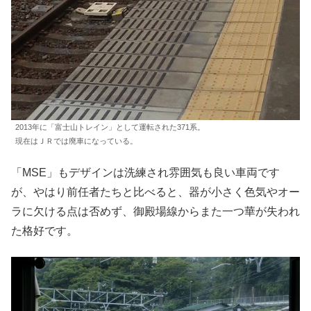
2013年に「富士山トレイン」として運転された371系。
現在はＪＲでは廃車になっている。
「MSE」もデザインは洗練され雰囲気も良い車両です
が、やはり前任者たちと比べると、器が小さく色気やオー
ラに欠ける点は否めず、御殿場線からまた一つ華が失われ
た格好です。