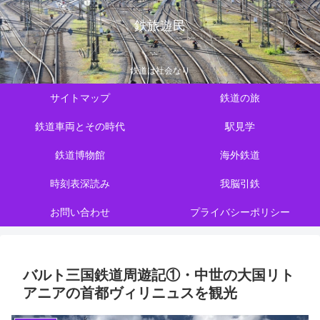
鉄旅遊民
鉄道は社会なり
サイトマップ
鉄道の旅
鉄道車両とその時代
駅見学
鉄道博物館
海外鉄道
時刻表深読み
我脳引鉄
お問い合わせ
プライバシーポリシー
バルト三国鉄道周遊記①・中世の大国リト
アニアの首都ヴィリニュスを観光