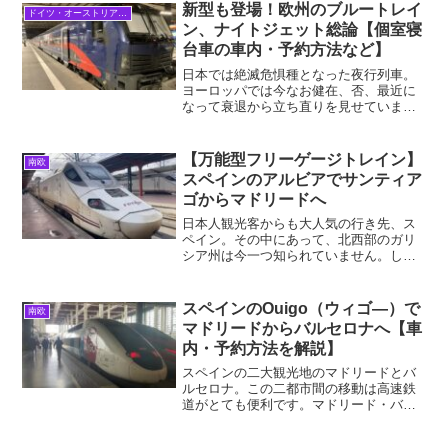
ア帝国においてモスクワ・サンクトペテ
新型も登場！欧州のブルートレイ
ドイツ・オーストリア・中欧
ルブルクに次ぐ第三...
ン、ナイトジェット総論【個室寝
台車の車内・予約方法など】
日本では絶滅危惧種となった夜行列車。
ヨーロッパでは今なお健在、否、最近に
なって衰退から立ち直りを見せていま
す。その復活劇の立役者こそ、中欧のオ
ーストリア国鉄が運営する夜行列車「ナ
イトジェット（NJ）」です。ハプスブル
【万能型フリーゲージトレイン】
南欧
ク帝国の都ウィーンを中心...
スペインのアルビアでサンティア
ゴからマドリードへ
日本人観光客からも大人気の行き先、ス
ペイン。その中にあって、北西部のガリ
シア州は今一つ知られていません。しか
し、ガリシア地方は豊かな自然を有しリ
アス式海岸の良好な漁場も持つ魅力的な
地域です。その州都サンティアゴ・デ・
スペインのOuigo（ウィゴ―）で
南欧
コンポステーラは、キリス...
マドリードからバルセロナへ【車
内・予約方法を解説】
スペインの二大観光地のマドリードとバ
ルセロナ。この二都市間の移動は高速鉄
道がとても便利です。マドリード・バル
セロナ間を走る4種類もの高速列車の中
で、オール二階建て車両で一際存在感を