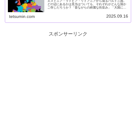
エストニア・ラトビア・リトアニアから成るバルト三国。
どの辺にあるかは見当はついても、それぞれがどんな国か
ご存じだろうか？「昔ながらの綺麗な街並み」「大国に翻
弄された小国」「今もロシアに脅かされている旧ソ連の
国」．．．そんな断片的な情報も、こ...
2025.09.16
tetsumin.com
スポンサーリンク