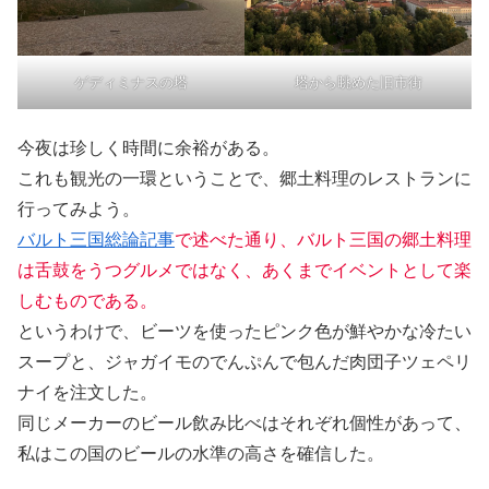
ゲディミナスの塔
塔から眺めた旧市街
今夜は珍しく時間に余裕がある。
これも観光の一環ということで、郷土料理のレストランに
行ってみよう。
バルト三国総論記事
で述べた通り、バルト三国の郷土料理
は舌鼓をうつグルメではなく、あくまでイベントとして楽
しむものである。
というわけで、ビーツを使ったピンク色が鮮やかな冷たい
スープと、ジャガイモのでんぷんで包んだ肉団子ツェペリ
ナイを注文した。
同じメーカーのビール飲み比べはそれぞれ個性があって、
私はこの国のビールの水準の高さを確信した。