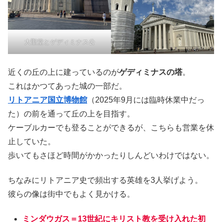
大聖堂とゲディミナス公
近くの丘の上に建っているのが
ゲディミナスの塔
。
これはかつてあった城の一部だ。
リトアニア国立博物館
（2025年9月には臨時休業中だっ
た）の前を通って丘の上を目指す。
ケーブルカーでも登ることができるが、こちらも営業を休
止していた。
歩いてもさほど時間がかかったりしんどいわけではない。
ちなみにリトアニア史で頻出する英雄を3人挙げよう。
彼らの像は街中でもよく見かける。
ミンダウガス＝13世紀にキリスト教を受け入れた初