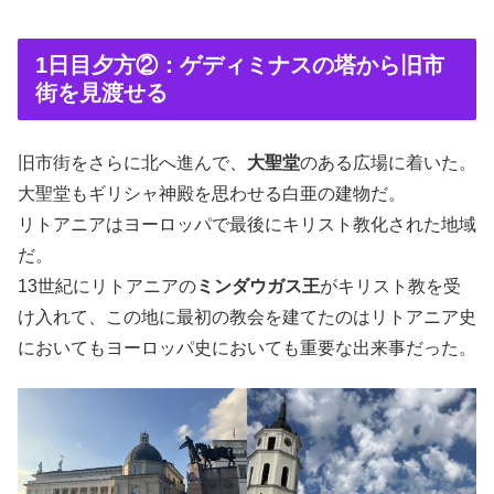
1日目夕方②：ゲディミナスの塔から旧市
街を見渡せる
旧市街をさらに北へ進んで、
大聖堂
のある広場に着いた。
大聖堂もギリシャ神殿を思わせる白亜の建物だ。
リトアニアはヨーロッパで最後にキリスト教化された地域
だ。
13世紀にリトアニアの
ミンダウガス王
がキリスト教を受
け入れて、この地に最初の教会を建てたのはリトアニア史
においてもヨーロッパ史においても重要な出来事だった。