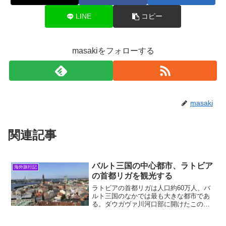
LINE
コピー
masakiをフォローする
masaki
関連記事
バルト三国の中心都市、ラトビア
海外旅行記
の首都リガを観光する
ラトビアの首都リガは人口約60万人、バ
ルト三国のなかでは最も大きな都市であ
る。ダウガヴァ川河口部に開けたこの都
市は、13世紀よりバルト海沿岸のハンザ
同盟の一員として栄え、19世紀にはロシ