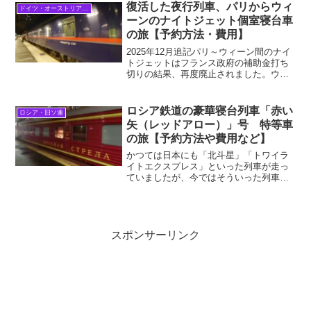
放つのが、フランス国鉄が運行する格安
復活した夜行列車、パリからウィ
ドイツ・オーストリア・中欧
新幹線Ouigoです。6...
ーンのナイトジェット個室寝台車
の旅【予約方法・費用】
2025年12月追記パリ～ウィーン間のナイ
トジェットはフランス政府の補助金打ち
切りの結果、再度廃止されました。ウク
ライナ情勢を見ても分かる通り、なかな
かヨーロッパ各国はまとまれないようで
す…西欧の芸術の都パリと、中欧の芸術
ロシア鉄道の豪華寝台列車「赤い
ロシア・旧ソ連
の都ウィーン。行き...
矢（レッドアロー）」号 特等車
の旅【予約方法や費用など】
かつては日本にも「北斗星」「トワイラ
イトエクスプレス」といった列車が走っ
ていましたが、今ではそういった列車は
廃止されてしまいました。（「ななつ
星」のようなクルーズトレインは除く）
鉄道網が発達している西ヨーロッパで
も、実は夜行列車が削減または...
スポンサーリンク