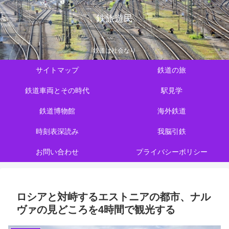
鉄旅遊民
鉄道は社会なり
サイトマップ
鉄道の旅
鉄道車両とその時代
駅見学
鉄道博物館
海外鉄道
時刻表深読み
我脳引鉄
お問い合わせ
プライバシーポリシー
ロシアと対峙するエストニアの都市、ナル
ヴァの見どころを4時間で観光する