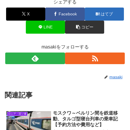
シェアする
X
Facebook
はてブ
LINE
コピー
masakiをフォローする
masaki
関連記事
モスクワ～ベルリン間を鉄道移
ロシア・旧ソ連
動、タルゴ型寝台列車の乗車記
【予約方法や費用など】