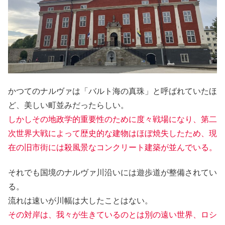
かつてのナルヴァは「バルト海の真珠」と呼ばれていたほ
ど、美しい町並みだったらしい。
しかしその地政学的重要性のために度々戦場になり、第二
次世界大戦によって歴史的な建物はほぼ焼失したため、現
在の旧市街には殺風景なコンクリート建築が並んでいる。
それでも国境のナルヴァ川沿いには遊歩道が整備されてい
る。
流れは速いが川幅は大したことはない。
その対岸は、我々が生きているのとは別の
遠い
世界、ロシ