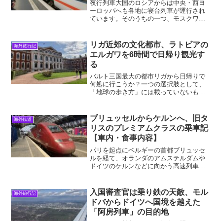
夜行列車大国のロシアからは中央・西ヨ
ーロッパへも各地に寝台列車が運行され
ています。そのうちの一つ、モスクワか
らベラルーシの首都ミンスクを経てベル
リンに行く列車「Strizh」が あります。
この列車の乗車記、及びダイヤ・運転日
リガ近郊の文化都市、ラトビアの
海外旅行記
や予約方法などに...
エルガワを6時間で日帰り観光す
る
バルト三国最大の都市リガから日帰りで
何処に行こうか？一つの選択肢として、
「地球の歩き方」には載っていないもの
の、私はラトビア南部のエルガワ
(Jelgava)を勧めたい。リトアニア領クー
ルラント公国の首都として発展した文化
ブリュッセルからケルンへ、旧タ
海外鉄道
都市で、宮殿や歴史あ...
リスのプレミアムクラスの乗車記
【車内・食事内容】
パリを起点にベルギーの首都ブリュッセ
ルを経て、オランダのアムステルダムや
ドイツのケルンなどに向かう高速列車が
タリス（Thalys）です。フランス新幹線
TGVをベースとした鮮烈な真っ赤な車両
が使われています。タリスの中で最高級
入国審査官は乗り鉄の天敵、モル
海外旅行記
クラスの「プレミ...
ドバからドイツへ国境を越えた
「阿房列車」の目的地