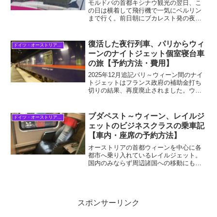
モルドバの首都キシナウ観光の翌日、こ
の日は横着して飛行機で一気にベルリン
まで行く。前日朝にブカレスト発の夜行
列車でキシナウに着いて、鉄道旅行では
来るところまで来た。キシナウからさら
に線路が延びる先はウクライナしかな
復活した夜行列車、パリからウィ
ドイツ・オーストリア・中欧
く、2026年4月現在行く...
ーンのナイトジェット個室寝台車
の旅【予約方法・費用】
2025年12月追記パリ～ウィーン間のナイ
トジェットはフランス政府の補助金打ち
切りの結果、再度廃止されました。ウク
ライナ情勢を見ても分かる通り、なかな
かヨーロッパ各国はまとまれないようで
す…西欧の芸術の都パリと、中欧の芸術
ブダペスト～ウィーン、レイルジ
ドイツ・オーストリア・中欧
の都ウィーン。行き...
ェットのビジネスクラスの乗車記
【車内・座席の予約方法】
オーストリアの首都ウィーンを中心に各
都市へ乗り入れているレイルジェット。
国内のみならず周辺諸国への移動にも欠
かせない存在です。レイルジェットには3
つのクラスがあり、その最上級が今回紹
介するビジネスクラスです。適切な座席
を選べば、一人利用でも...
スポンサーリンク