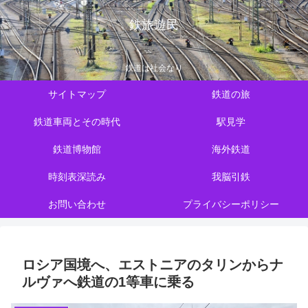
鉄旅遊民
鉄道は社会なり
サイトマップ
鉄道の旅
鉄道車両とその時代
駅見学
鉄道博物館
海外鉄道
時刻表深読み
我脳引鉄
お問い合わせ
プライバシーポリシー
ロシア国境へ、エストニアのタリンからナ
ルヴァへ鉄道の1等車に乗る