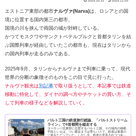
2025.10.31
2025.11.03
エストニア東部の都市
ナルヴァ(Narva)
は、ロシアとの国
境に位置する国内第三の都市。
国境の川を挟んで両国の城が対峙している。
かつてモスクワやサンクトペテルブルクと首都タリンを結
ぶ国際列車が経由していたこの都市も、現在はタリンから
の国内列車が走るのみである。
2025年9月、タリンからナルヴァまで列車に乗って、現代
世界の分断の象徴そのものをこの目で見に行った。
ナルヴァ観光は
別記事
で取り扱うとして、本記事では鉄道
移動に特化して、ダイヤの調べ方やチケットの買い方、そ
して列車の様子などを解説していく。
バルト三国の鉄道旅行総論、「バルトストリーム
ライン」で4首都間を縦走する
ヨーロッパ北東部に位置するバルト三国。その域内の移動
手段といえば、つい最近までは専らバスで、鉄道は衰退の
一途をたどっていた。しかし今、鉄道が見直されつつあ