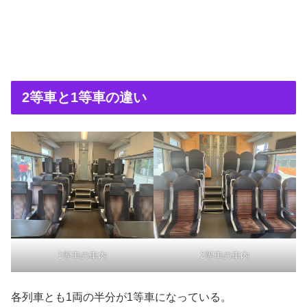
2等車と1等車の違い
1等車の車内
2等車の車内
各列車とも1両の半分が1等車になっている。