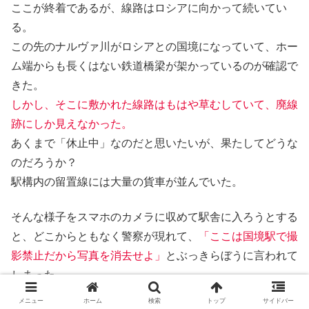
ここが終着であるが、線路はロシアに向かって続いてい
る。
この先のナルヴァ川がロシアとの国境になっていて、ホー
ム端からも長くはない鉄道橋梁が架かっているのが確認で
きた。
しかし、そこに敷かれた線路はもはや草むしていて、廃線
跡にしか見えなかった。
あくまで「休止中」なのだと思いたいが、果たしてどうな
のだろうか？
駅構内の留置線には大量の貨車が並んでいた。
そんな様子をスマホのカメラに収めて駅舎に入ろうとする
と、どこからともなく警察が現れて、
「ここは国境駅で撮
影禁止だから写真を消去せよ」
とぶっきらぼうに言われて
しまった。
彼に監視されながら、私は駅設備の写真を全て消した。
メニュー
ホーム
検索
トップ
サイドバー