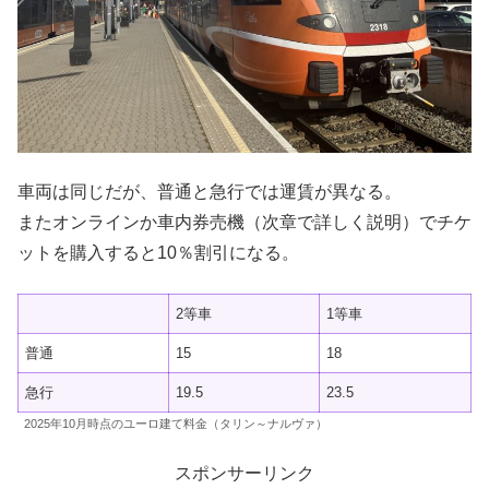
車両は同じだが、普通と急行では運賃が異なる。
またオンラインか車内券売機（次章で詳しく説明）でチケ
ットを購入すると10％割引になる。
2等車
1等車
普通
15
18
急行
19.5
23.5
2025年10月時点のユーロ建て料金（タリン～ナルヴァ）
スポンサーリンク