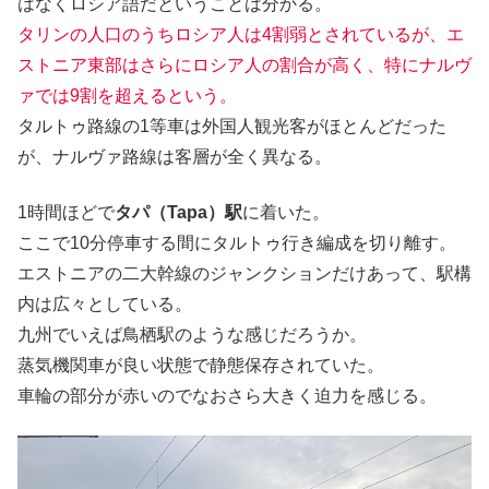
はなくロシア語だということは分かる。
タリンの人口のうちロシア人は4割弱とされているが、エ
ストニア東部はさらにロシア人の割合が高く、特にナルヴ
ァでは9割を超えるという。
タルトゥ路線の1等車は外国人観光客がほとんどだった
が、ナルヴァ路線は客層が全く異なる。
1時間ほどで
タパ（Tapa）駅
に着いた。
ここで10分停車する間にタルトゥ行き編成を切り離す。
エストニアの二大幹線のジャンクションだけあって、駅構
内は広々としている。
九州でいえば鳥栖駅のような感じだろうか。
蒸気機関車が良い状態で静態保存されていた。
車輪の部分が赤いのでなおさら大きく迫力を感じる。