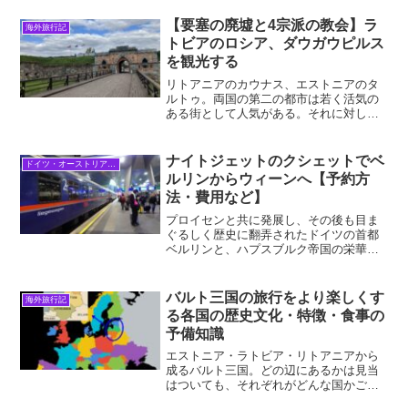
も便利です。無理のない4時間という所要
時間で、ストレスなく市内中心部へアク
【要塞の廃墟と4宗派の教会】ラ
海外旅行記
セスできます。2023年...
トビアのロシア、ダウガウピルス
を観光する
リトアニアのカウナス、エストニアのタ
ルトゥ。両国の第二の都市は若く活気の
ある街として人気がある。それに対して
ラトビアの第二の都市ダウガウピルス
（Daugavpils）は、「地球の歩き方」に
も載っておらず、訪問先としてほとんど
ナイトジェットのクシェットでベ
ドイツ・オーストリア・中欧
認知されていない...
ルリンからウィーンへ【予約方
法・費用など】
プロイセンと共に発展し、その後も目ま
ぐるしく歴史に翻弄されたドイツの首都
ベルリンと、ハプスブルク帝国の栄華を
今なお映すオーストリアの首都ウィー
ン。この2つのドイツ語国家の首都を、オ
ーストリア国鉄（OBB）の夜行列車、ナ
バルト三国の旅行をより楽しくす
海外旅行記
イトジェットが結んでい...
る各国の歴史文化・特徴・食事の
予備知識
エストニア・ラトビア・リトアニアから
成るバルト三国。どの辺にあるかは見当
はついても、それぞれがどんな国かご存
じだろうか？「昔ながらの綺麗な街並