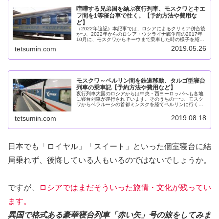
喧嘩する兄弟国を結ぶ夜行列車、モスクワとキエ
フ間を1等寝台車で往く。【予約方法や費用な
ど】
（2022年追記）本記事では、ロシアによるクリミア併合後
かつ、2022年からのロシア・ウクライナ戦争前の2017年
10月に、モスクワからキーウまで乗車した時の様子を紹介
しています。当然ながら、この列車は現在運行されていま
2019.05.26
tetsumin.com
せん。ロシアの首都モ...
モスクワ～ベルリン間を鉄道移動、タルゴ型寝台
列車の乗車記【予約方法や費用など】
夜行列車大国のロシアからは中央・西ヨーロッパへも各地
に寝台列車が運行されています。そのうちの一つ、モスク
ワからベラルーシの首都ミンスクを経てベルリンに行く列
車「Strizh」が あります。この列車の乗車記、及びダイ
ヤ・運転日や予約方法などに...
2019.08.18
tetsumin.com
日本でも「ロイヤル」「スイート」といった個室寝台に結
局乗れず、後悔している人もいるのではないでしょうか。
ですが、
ロシアではまだそういった旅情・文化が残ってい
ます。
異国で格式ある豪華寝台列車「赤い矢」号の旅をしてみま