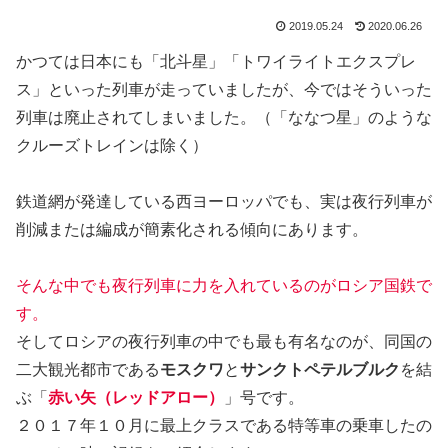
2019.05.24
2020.06.26
かつては日本にも「北斗星」「トワイライトエクスプレ
ス」といった列車が走っていましたが、今ではそういった
列車は廃止されてしまいました。（「ななつ星」のような
クルーズトレインは除く）
鉄道網が発達している西ヨーロッパでも、実は夜行列車が
削減または編成が簡素化される傾向にあります。
そんな中でも夜行列車に力を入れているのがロシア国鉄で
す。
そしてロシアの夜行列車の中でも最も有名なのが、同国の
二大観光都市である
モスクワ
と
サンクトペテルブルク
を結
ぶ「
赤い矢（レッドアロー）
」号です。
２０１７年１０月に最上クラスである特等車の乗車したの