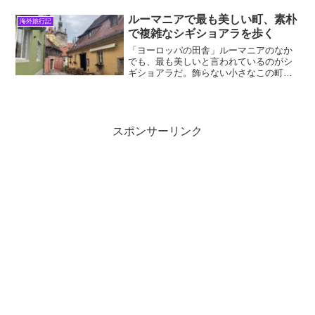
み」「大国に翻弄された小国」「今もロ
シアに脅かされている旧ソ連の
ルーマニアで最も美しい町、素朴
海外旅行記
国」．．．そんな断片的な情報も、こ...
で複雑なシギショアラを歩く
「ヨーロッパの田舎」ルーマニアのなか
でも、最も美しいと言われているのがシ
ギショアラだ。飾らない小さなこの町
は、我々がゲームなど創作の世界で思い
浮かべる「中世ヨーロッパの町」そのも
のである。2026年4月、シギショアラに1
泊滞在した。昼間は日...
スポンサーリンク