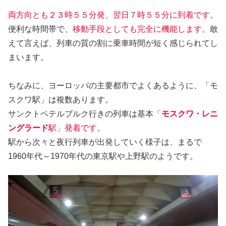
両方向とも２３時５５分発、翌日７時５５分に到着です。
便利な時間帯で、
移動手段としても完全に機能します。
敢
えて言えば、列車の質の割に乗車時間が短く感じられてし
まいます。
ちなみに、ヨーロッパの主要都市でよくあるように、「モ
スクワ駅」は複数あります。
サンクトペテルブルク行きの列車は基本
「
モスクワ・レニ
ングラード
駅」発着です。
駅から次々と夜行列車が出発していく様子は、まるで
1960年代～1970年代の東京駅や上野駅のようです。