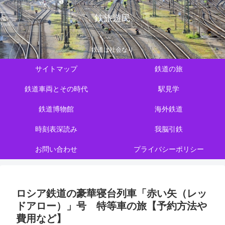
鉄旅遊民
鉄道は社会なり
サイトマップ
鉄道の旅
鉄道車両とその時代
駅見学
鉄道博物館
海外鉄道
時刻表深読み
我脳引鉄
お問い合わせ
プライバシーポリシー
ロシア鉄道の豪華寝台列車「赤い矢（レッ
ドアロー）」号 特等車の旅【予約方法や
費用など】