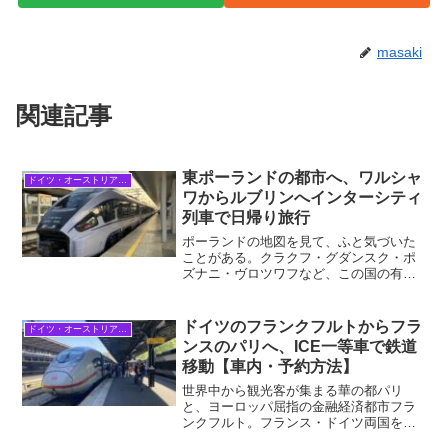
masaki
関連記事
東ポーランドの都市へ、ワルシャ
ドイツ・オーストリア・中欧
ワからルブリンへインターシティ
列車で日帰り旅行
ポーランドの地図を見て、ふと気づいた
ことがある。クラクフ・グダンスク・ポ
ズナニ・ヴロツワフなど、この国の有名
な観光都市はいずれも首都ワルシャワか
ら西に位置しているのである。そもそも
ワルシャワが国土の東寄りなのだと言わ
ドイツのフランクフルトからフラ
ドイツ・オーストリア・中欧
れればそれまでなのだが、...
ンスのパリへ、ICE一等車で鉄道
移動【車内・予約方法】
世界中から観光客が集まる華の都パリ
と、ヨーロッパ屈指の金融経済都市フラ
ンクフルト。フランス・ドイツ両国を代
表する二都市間の移動は高速鉄道がとて