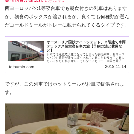
西ヨーロッパの1等寝台車でも朝食付きの列車はあります
が、朝食のボックスが渡されるか、良くても何種類か選ん
だコールドミールがトレーに載せられてくるタイプです。
オーストリア国鉄ナイトジェット、２階建て車両
デラックス個室寝台車の旅【予約方法と費用な
ど】
日本では絶滅危惧種になってしまった夜行列車。西ヨーロ
ッパでも運行が徐々に縮小されていることを知っている人
もいるかもしれません。そんな中にあって、自国と周辺国
との間でに多数の国際寝台列車を走らせているのがオース
2019.11.14
tetsumin.com
トリア国鉄です。「ナイトジェット...
ですが、この列車ではホットミールがお皿で提供されま
す。