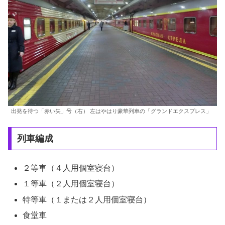
出発を待つ「赤い矢」号（右） 左はやはり豪華列車の「グランドエクスプレス」
列車編成
２等車（４人用個室寝台）
１等車（２人用個室寝台）
特等車（１または２人用個室寝台）
食堂車