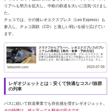
リアへも勢力を拡大し、中欧の鉄道を大いに活気づけまし
た。
チェコでは、その後レオエクスプレス（Leo Express）も
参入し、チェコ国鉄（CD）と激しい戦いを繰り広げてい
ます。
クラクフからプラハへ、レオエクスプレスのプレ
ミアムの乗車記【車内・食事・予約方法】
日本人にも人気がある中欧の古都、プラハとクラクフ。本
記事では両都市間を結ぶモダンで快適なレオエクスプレス
を紹介します。特に最上級のプレミアムクラスは、チェコ
のグランクラスとも言うべき、ヨーロッパでも屈指の豪華
さといっても過言ではありません。...
2023.07.09
tetsumin.com
レギオジェットとは：安くて快適なコスパ抜群
の列車
バスに続いて鉄道事業でも存在感を増すレギオジェット。
その特徴は、何と言っても料金の安さです。