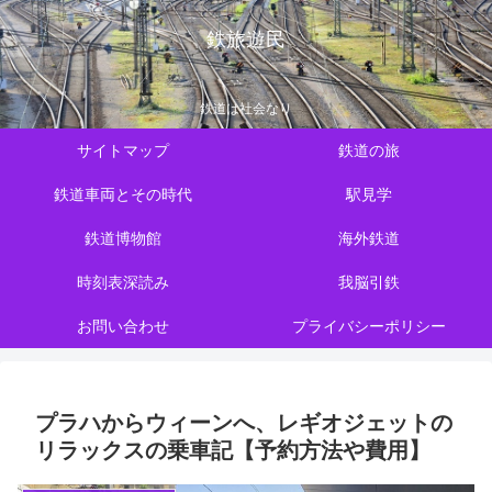
鉄旅遊民
鉄道は社会なり
サイトマップ
鉄道の旅
鉄道車両とその時代
駅見学
鉄道博物館
海外鉄道
時刻表深読み
我脳引鉄
お問い合わせ
プライバシーポリシー
プラハからウィーンへ、レギオジェットの
リラックスの乗車記【予約方法や費用】