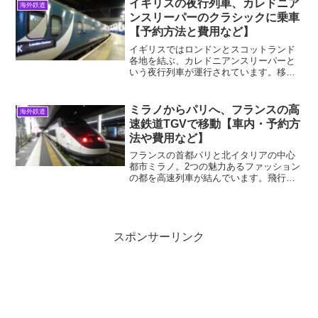
イギリスの夜行列車、カレドニア
海外鉄道
新幹線Ouigoです。6...
ンスリーパーのクラシックに乗車
【予約方法と費用など】
イギリスではロンドンとスコットランド
各地を結ぶ、カレドニアンスリーパーと
いう夜行列車が運行されています。移動
時間を有効に使えるだけでなく、乗車自
体が目的になり得る、非常にサービスレ
ベルの高い列車です。2022年10月、グラ
ミラノからパリへ、フランスの高
海外鉄道
スゴーからロンドン...
速鉄道TGVで移動【車内・予約方
法や費用など】
フランスの首都パリと北イタリアの中心
都市ミラノ。2つの魅力あるファッション
の都を高速列車が結んでいます。飛行機
と比べると所要時間は長いですが、途中
のアルプス越えの素晴らしい景色を見れ
ば、移動も旅の一部だと納得できるでし
ょう。2022年10月...
スポンサーリンク