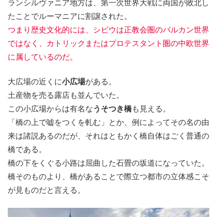
ランシルヴァニア地方は、第一次世界大戦に両国が敗北し
たことでルーマニアに割譲された。
つまり歴史文化的には、シビウは正教会圏のバルカン世界
ではなく、カトリックまたはプロテスタント圏の中欧世界
に属しているのだ。
大広場の近くに
小広場
がある。
土産物を売る露店も並んでいた。
この小広場からは有名な
うそつき橋
も見える。
「橋の上で嘘をつくを軋む」とか、例によってその名の由
来は諸説あるのだが、それはともかく橋自体はごく普通の
橋である。
橋の下をくぐる小路は屈曲した石畳の坂道になっていた。
橋そのものより、橋があることで際立つ都市の立体感こそ
が見ものだと言える。