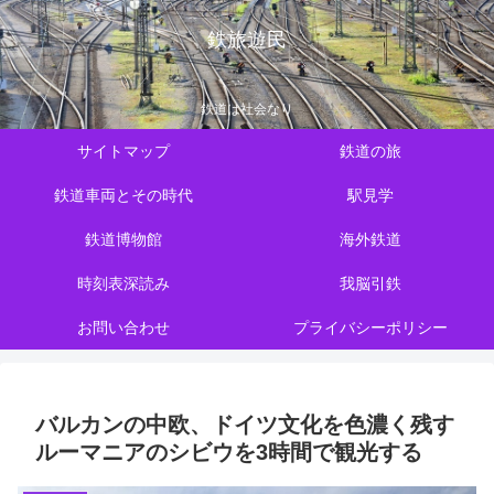
鉄旅遊民
鉄道は社会なり
サイトマップ
鉄道の旅
鉄道車両とその時代
駅見学
鉄道博物館
海外鉄道
時刻表深読み
我脳引鉄
お問い合わせ
プライバシーポリシー
バルカンの中欧、ドイツ文化を色濃く残す
ルーマニアのシビウを3時間で観光する