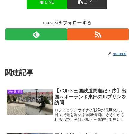
LINE
コピー
masakiをフォローする
masaki
関連記事
【バルト三国鉄道周遊記・序】出
海外旅行記
国～ポーランド東部のルブリンを
訪問
ロシアとウクライナの戦争が長期化し、
日々混迷を深める国際情勢にそそのかさ
れる形で、私はバルト三国旅行を思い立
った。2025年9月初旬～中旬にかけて12
日間、バスが主な移動手段であるこの地
域を専ら鉄道で巡ろうというわけだ。本