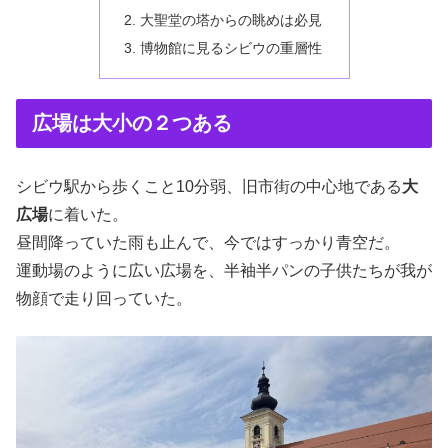
大聖堂の塔からの眺めは必見
博物館に見るシビウの重層性
広場は大小の２つある
シビウ駅から歩くこと10分弱、旧市街の中心地である
大
広場
に着いた。
昼間降っていた雨も止んで、今ではすっかり青空だ。
運動場のように広い広場を、半袖半パンの子供たちが我が
物顔で走り回っていた。