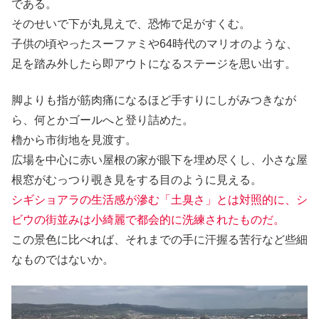
である。
そのせいで下が丸見えで、恐怖で足がすくむ。
子供の頃やったスーファミや64時代のマリオのような、
足を踏み外したら即アウトになるステージを思い出す。
脚よりも指が筋肉痛になるほど手すりにしがみつきなが
ら、何とかゴールへと登り詰めた。
櫓から市街地を見渡す。
広場を中心に赤い屋根の家が眼下を埋め尽くし、小さな屋
根窓がむっつり覗き見をする目のように見える。
シギショアラの生活感が滲む「土臭さ」とは対照的に、シ
ビウの街並みは小綺麗で都会的に洗練されたものだ。
この景色に比べれば、それまでの手に汗握る苦行など些細
なものではないか。