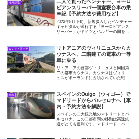
二人で創ったベンチャー、ヨーロ
海外鉄道
記事はバルト三国旅...
ピアンスリーパー個室寝台車の乗
車記【予約方法や費用など】
2023年5月下旬、新規参入したベンチャー
キャピタルが運行する「ヨーロピアンス
リーパー」がドイツとベルギーの間を走
り始めました。ヨーロッパで夜行列車の
価値が見直されつつある社会情勢のも
と、旅客営業を実現するまでに彼らの歩
リトアニアのヴィリニュスからカ
ロシア・旧ソ連
んだストーリーは多く...
ウナスへ、二階建ての電車の一等
車に乗る
リトアニアの首都ヴィリニュスと同国第
二の都市カウナス。カウナスはヴィリニ
ュスがポーランドに占領されていた戦間
期に臨時首都を担ったこともあり、リト
アニア旅行では是非訪れるべき都市だ。
この両都市はバルト三国で最も鉄道が発
スペインのOuigo（ウィゴ―）で
南欧
達した区間で、快適で高速...
マドリードからバルセロナへ【車
内・予約方法を解説】
スペインの二大観光地のマドリードとバ
ルセロナ。この二都市間の移動は高速鉄
道がとても便利です。マドリード・バル
セロナ間を走る4種類もの高速列車の中
で、オール二階建て車両で一際存在感を
放つのが、フランス国鉄が運行する格安