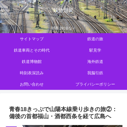
鉄旅遊民
鉄道は社会なり
サイトマップ
鉄道の旅
鉄道車両とその時代
駅見学
鉄道博物館
海外鉄道
時刻表深読み
我脳引鉄
お問い合わせ
プライバシーポリシー
青春18きっぷで山陽本線乗り歩きの旅②：
備後の首都福山・酒都西条を経て広島へ