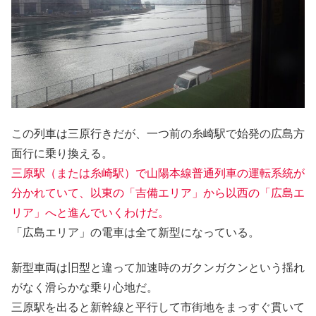
この列車は三原行きだが、一つ前の糸崎駅で始発の広島方
面行に乗り換える。
三原駅（または糸崎駅）で山陽本線普通列車の運転系統が
分かれていて、以東の「吉備エリア」から以西の「広島エ
リア」へと進んでいくわけだ。
「広島エリア」の電車は全て新型になっている。
新型車両は旧型と違って加速時のガクンガクンという揺れ
がなく滑らかな乗り心地だ。
三原駅を出ると新幹線と平行して市街地をまっすぐ貫いて