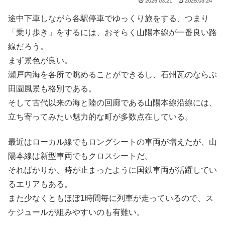
2025.03.21
2025.03.24
途中下車しながら各駅停車でゆっくり旅をする、つまり
「乗り歩き」をするには、おそらく山陽本線が一番良い路
線だろう。
まず景色が良い。
瀬戸内海を各所で眺めることができるし、石州瓦のならぶ
田園風景も格別である。
そして古代以来の海と陸の回廊である山陽本線沿線には、
立ち寄ってみたい魅力的な町が多数点在している。
最近はローカル線でもロングシートの車両が増えたが、山
陽本線は新型車両でもクロスシートだ。
そればかりか、時が止まったように国鉄車両が活躍してい
るエリアもある。
また少なくともほぼ1時間毎に列車が走っているので、ス
ケジュールが組みやすいのも有難い。