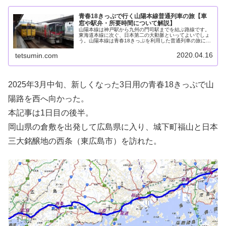
青春18きっぷで行く山陽本線普通列車の旅【車
窓や駅弁・所要時間について解説】
山陽本線は神戸駅から九州の門司駅までを結ぶ路線です。
東海道本線に次ぐ、日本第二の大動脈といってよいでしょ
う。山陽本線は青春18きっぷを利用した普通列車の旅に非
常に適した路線です。その理由は瀬戸内海の車窓が綺麗普
通列車の本数がそれなりに多い新...
2020.04.16
tetsumin.com
2025年3月中旬、新しくなった3日用の青春18きっぷで山
陽路を西へ向かった。
本記事は1日目の後半。
岡山県の倉敷を出発して広島県に入り、城下町福山と日本
三大銘醸地の西条（東広島市）を訪れた。