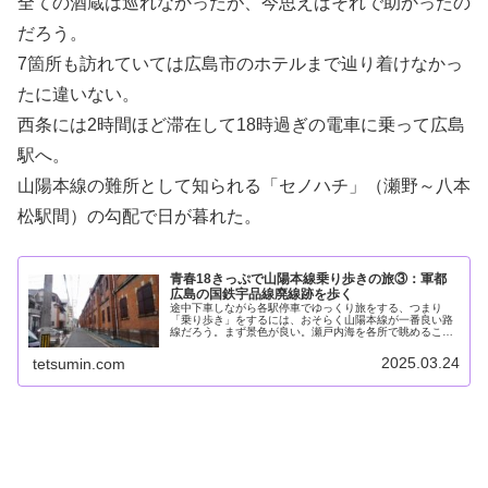
全ての酒蔵は巡れなかったが、今思えばそれで助かったの
だろう。
7箇所も訪れていては広島市のホテルまで辿り着けなかっ
たに違いない。
西条には2時間ほど滞在して18時過ぎの電車に乗って広島
駅へ。
山陽本線の難所として知られる「セノハチ」（瀬野～八本
松駅間）の勾配で日が暮れた。
青春18きっぷで山陽本線乗り歩きの旅③：軍都
広島の国鉄宇品線廃線跡を歩く
途中下車しながら各駅停車でゆっくり旅をする、つまり
「乗り歩き」をするには、おそらく山陽本線が一番良い路
線だろう。まず景色が良い。瀬戸内海を各所で眺めること
ができるし、石州瓦のならぶ田園風景も格別である。そし
て古代以来の海と陸の回廊である山陽...
2025.03.24
tetsumin.com