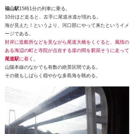
福山駅
15時1分の列車に乗る。
10分ほど走ると、左手に尾道水道が現れる。
海が見えた！というより、河口部にやって来たというイメ
ージである。
対岸に造船所などを見ながら尾道大橋をくぐると、風情の
ある海辺の町と寺院が点在する崖の間を窮屈そうに走って
尾道駅
に着く。
山陽本線のなかでも有数の絶景区間である。
その後もしばらく穏やかな多島海を眺める。