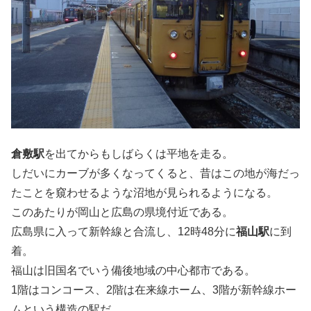
倉敷駅
を出てからもしばらくは平地を走る。
しだいにカーブが多くなってくると、昔はこの地が海だっ
たことを窺わせるような沼地が見られるようになる。
このあたりが岡山と広島の県境付近である。
広島県に入って新幹線と合流し、12時48分に
福山駅
に到
着。
福山は旧国名でいう備後地域の中心都市である。
1階はコンコース、2階は在来線ホーム、3階が新幹線ホー
ムという構造の駅だ。