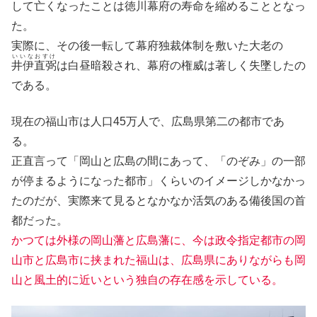
して亡くなったことは徳川幕府の寿命を縮めることとなっ
た。
実際に、その後一転して幕府独裁体制を敷いた大老の
いいなおすけ
井伊直弼
は白昼暗殺され、幕府の権威は著しく失墜したの
である。
現在の福山市は人口45万人で、広島県第二の都市であ
る。
正直言って「岡山と広島の間にあって、「のぞみ」の一部
が停まるようになった都市」くらいのイメージしかなかっ
たのだが、実際来て見るとなかなか活気のある備後国の首
都だった。
かつては外様の岡山藩と広島藩に、今は政令指定都市の岡
山市と広島市に挟まれた福山は、広島県にありながらも岡
山と風土的に近いという独自の存在感を示している。