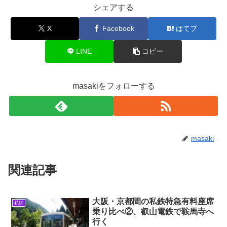
シェアする
X
Facebook
はてブ
LINE
コピー
masakiをフォローする
masaki
関連記事
大阪・京都間の私鉄特急有料座席
私鉄
乗り比べ②、叡山電鉄で鞍馬寺へ
行く