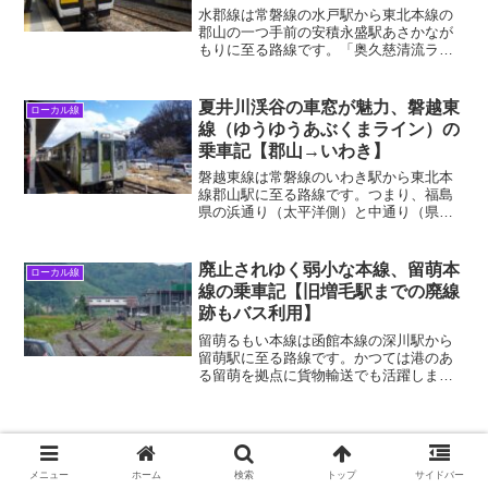
水郡線は常磐線の水戸駅から東北本線の
郡山の一つ手前の安積永盛駅あさかなが
もりに至る路線です。「奥久慈清流ライ
ン」という愛称が示す通り、この路線の
魅力は久慈川沿いの穏やかな風景にあり
ます。2019年の台風の影響で部分運休し
夏井川渓谷の車窓が魅力、磐越東
ローカル線
ていましたが、202...
線（ゆうゆうあぶくまライン）の
乗車記【郡山→いわき】
磐越東線は常磐線のいわき駅から東北本
線郡山駅に至る路線です。つまり、福島
県の浜通り（太平洋側）と中通り（県中
央部）を東西に横断し、その間に阿武隈
高地あぶくまこうちを越えます。磐越東
線の車窓の見所としては、山越えの途中
廃止されゆく弱小な本線、留萌本
ローカル線
にある夏井川渓谷が挙げら...
線の乗車記【旧増毛駅までの廃線
跡もバス利用】
留萌るもい本線は函館本線の深川駅から
留萌駅に至る路線です。かつては港のあ
る留萌を拠点に貨物輸送でも活躍しまし
たが、乗客の減少により留萌～増毛まし
けが廃止されました。この先も段階を経
て全線廃止されることが決まっています
（後述）。赤線が留萌本線...
スポンサーリンク
メニュー
ホーム
検索
トップ
サイドバー