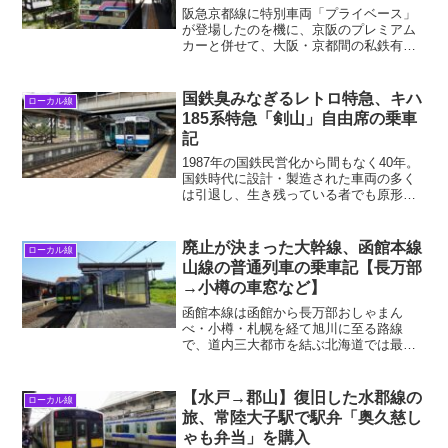
阪急京都線に特別車両「プライベース」
が登場したのを機に、京阪のプレミアム
カーと併せて、大阪・京都間の私鉄有料
座席を乗り比べるために京都に行った。
2024年9月上旬、わざわざ季節外れの猛暑
日に中途半端な時間で京都観光すること
国鉄臭みなぎるレトロ特急、キハ
ローカル線
もないので、緩徐楽...
185系特急「剣山」自由席の乗車
記
1987年の国鉄民営化から間もなく40年。
国鉄時代に設計・製造された車両の多く
は引退し、生き残っている者でも原形を
とどめないほどの整形手術（改造工事）
が施されていることがよくある。国鉄車
両の聖地と呼ばれた中国地方の普通列車
廃止が決まった大幹線、函館本線
ローカル線
でも最近は置き換え...
山線の普通列車の乗車記【長万部
→小樽の車窓など】
函館本線は函館から長万部おしゃまん
べ・小樽・札幌を経て旭川に至る路線
で、道内三大都市を結ぶ北海道では最も
重要な幹線です。しかし、函館から札幌
行きの特急は途中の長万部から室蘭本線
経由のルート（海線）を通るため、函館
【水戸→郡山】復旧した水郡線の
ローカル線
本線のうち「山線」と呼ばれる...
旅、常陸大子駅で駅弁「奥久慈し
ゃも弁当」を購入