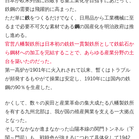
日本が欧米列強に匹敵する重工業化を目指すにあたって、
鉄鋼の需要は飛躍的に高まった。
ただ単に
鉄
をつくるだけでなく、日用品から工業機械に至
るまで必要不可欠な素材である
鋼
の国産化を明治政府は推
し進める。
官営八幡製鉄所は日本初の銑鉄一貫製鉄所として鉄鉱石か
ら鋼材への加工を完結することで、あらゆる産業分野の土
台を築いたのだった。
第一高炉が1901年に火入れされて以来、暫くはトラブル
が頻発するもやがて操業は安定し、1910年には国内の鉄
鋼の90％を生産した。
かくして、数々の炭田と産業革命の集大成たる八幡製鉄所
を有する九州北部は、我が国の殖産興業を支える一大拠点
となった。
そしてなかなか進まなかった山陽本線の関門トンネル（下
関～門司）も、戦時色が強まるにつれて具体化して1942