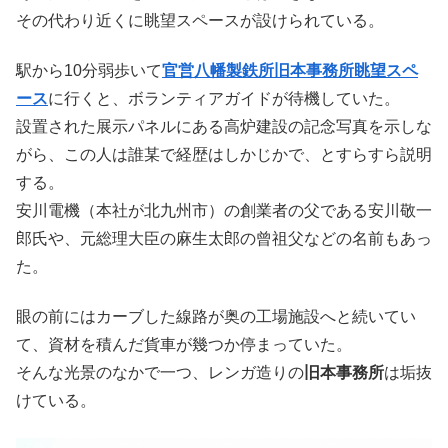
その代わり近くに眺望スペースが設けられている。
駅から10分弱歩いて
官営八幡製鉄所旧本事務所眺望スペ
ース
に行くと、ボランティアガイドが待機していた。
設置された展示パネルにある高炉建設の記念写真を示しな
がら、この人は誰某で経歴はしかじかで、とすらすら説明
する。
安川電機（本社が北九州市）の創業者の父である安川敬一
郎氏や、元総理大臣の麻生太郎の曾祖父などの名前もあっ
た。
眼の前にはカーブした線路が奥の工場施設へと続いてい
て、資材を積んだ貨車が幾つか停まっていた。
そんな光景のなかで一つ、レンガ造りの
旧本事務所
は垢抜
けている。