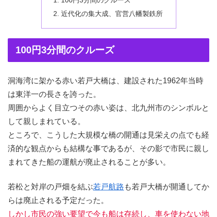
100円3分間のクルーズ
近代化の集大成、官営八幡製鉄所
100円3分間のクルーズ
洞海湾に架かる赤い若戸大橋は、建設された1962年当時
は東洋一の長さを誇った。
周囲からよく目立つその赤い姿は、北九州市のシンボルと
して親しまれている。
ところで、こうした大規模な橋の開通は見栄えの点でも経
済的な観点からも結構な事であるが、その影で市民に親し
まれてきた船の運航が廃止されることが多い。
若松と対岸の戸畑を結ぶ
若戸航路
も若戸大橋が開通してか
らは廃止される予定だった。
しかし市民の強い要望で今も
船は
存続し、車を使わない地