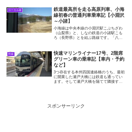
線ではないでしょうか？私は生まれが兵
庫県（阪神地区）、かつ大学生以来東京
鉄道最高所を走る高原列車、小海
ローカル線
に住んでいる関係で、こ...
線初春の普通列車乗車記【小淵沢
～小諸】
小海線は中央本線の小淵沢駅こぶちざわ
（山梨県）と、しなの鉄道の小諸駅こも
ろ（長野県）とを結ぶ路線です。「八ヶ
岳高原線」の愛称にもある通り、八ヶ岳
の山麓の高原を走り、特に沿線の清里は
夏の保養地としても知られています。ま
快速マリンライナー17号、2階席
幹線
た、何よりも小海線を有名...
グリーン車の乗車記【車内・予約
など】
3つ存在する本州四国連絡橋のうち、最初
に開業した瀬戸大橋には鉄道も通ってい
ます。そして瀬戸大橋を隔てて隣接する
県都、岡山と高松を結ぶのが連絡船の後
継者である快速「マリンライナー」で
す。この列車には2階建て車両が連結され
ており、2階はグリーン...
スポンサーリンク