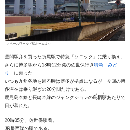
スペースワールド駅ホームより
昼間駅弁を買った折尾駅で特急「ソニック」に乗り換え、
さらに博多駅から18時12分発の佐世保行き
特急「みど
り」
に乗った。
いつも九州各地を周る時は博多が拠点になるが、今回の博
多滞在は乗り継ぎの20分間だけである。
とす
鹿児島本線と長崎本線のジャンクションの
鳥栖駅
あたりで
日が暮れた。
20時05分、佐世保駅着。
JR最西端の駅である。