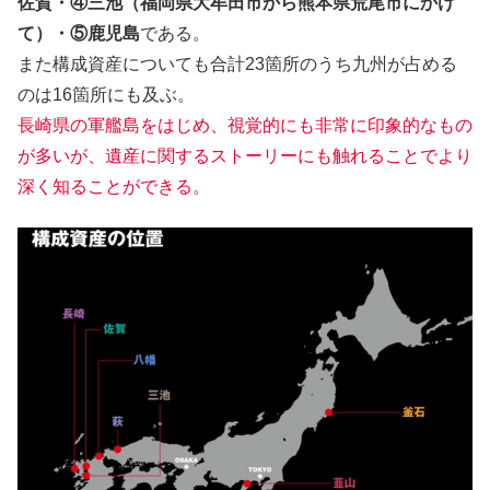
佐賀・④三池（福岡県大牟田市から熊本県荒尾市にかけ
て）・⑤鹿児島
である。
また構成資産についても合計23箇所のうち九州が占める
のは16箇所にも及ぶ。
長崎県の軍艦島をはじめ、視覚的にも非常に印象的なもの
が多いが、遺産に関するストーリーにも触れることでより
深く知ることができる。