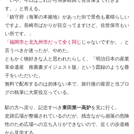
「いや、今日はこれから博多経由で佐世保まで行きま
す。」と答える。
「鎮守府（海軍の本拠地）があった街で景色も素晴らしい
ですよ。長崎市ばかりが目立ってますけど、佐世保市もい
い所です。」
「
福岡市と北九州市だって全く同じ
じゃないですか。」と
言うべきか迷ったが、やめた。
ともかく物好きな人と思われたらしく、「明治日本の産業
革命遺産 推薦書ダイジェスト版」という図録のような冊
子をいただいた。
無料で配布するのは勿体ない本で、旅行後の復習と当ブロ
グの執筆に大変役立っている。
駅の方へ戻り、記念すべき
東田第一高炉
を見に行く。
史跡広場が整備されているのだが、残念ながら崩落の危険
性のため広場への立ち入りができないので、近くの歩道橋
から見学する。