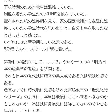
行く。
下校時間のためか電車は混雑していた。
制服を着た小学生たちがLINE交換をしている。
配布された紙の連絡網を見て、家の固定電話から友達に連
絡していた小学生時代を思い出すと、自分も年を取ったな
とひしひしと感じた。
いずれにせよ新学期らしい光景である。
5分程でスペースワールド駅に着いた。
第3回目の記事にして、ここでようやく一つ目の「明治日
本の産業革命遺産」を訪問する。
それも日本の近代技術確立の集大成である八幡製鉄所跡で
ある。
愚直なまでに時代順に史跡を訪れた宮脇俊三の「歴史紀行
シリーズ」のように、本当は最後にここへ来るべきなのか
もしれないが、私は技術発展史には詳しくないのでやむを
得ない、ことにする。