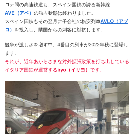
ロナ間の高速鉄道も、スペイン国鉄の誇る新幹線
AVE（アベ）
の独占状態は終わりました。
スペイン国鉄もその翌月に子会社の格安列車
AVLO（アブ
ロ）
を投入し、隣国からの刺客に対抗します。
競争が激しさを増す中、4番目の列車が2022年秋に登場し
ます。
それが、近年あからさまな対外拡張政策を打ち出している
イタリア国鉄が運営する
iryo（イリヨ）
です。