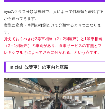
iryoのクラス分類は複雑で、人によって何種類と表現する
かも違ってきます。
実際に座席・車両の種類だけで分類すると４つになりま
す。
覚えておくべきは2等車相当（2＋2列座席）と1等車相当
（2＋1列座席）の車両があり、食事サービスの有無とフ
レキシブルさによってさらに分かれる、という点です。
Inicial（2等車）の車内と座席