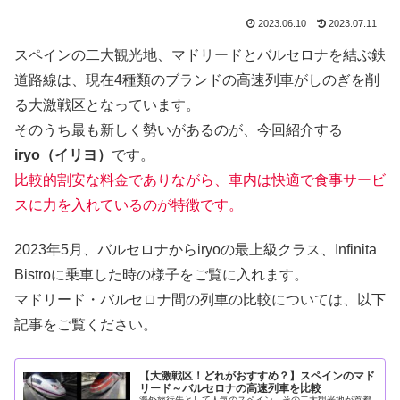
2023.06.10
2023.07.11
スペインの二大観光地、マドリードとバルセロナを結ぶ鉄
道路線は、現在4種類のブランドの高速列車がしのぎを削
る大激戦区となっています。
そのうち最も新しく勢いがあるのが、今回紹介する
iryo（イリヨ）
です。
比較的割安な料金でありながら、車内は快適で食事サービ
スに力を入れているのが特徴です。
2023年5月、バルセロナからiryoの最上級クラス、Infinita
Bistroに乗車した時の様子をご覧に入れます。
マドリード・バルセロナ間の列車の比較については、以下
記事をご覧ください。
【大激戦区！どれがおすすめ？】スペインのマド
リード～バルセロナの高速列車を比較
海外旅行先として人気のスペイン。その二大観光地が首都