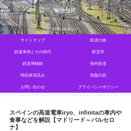
鉄旅遊民
鉄道は社会なり
サイトマップ
鉄道の旅
鉄道車両とその時代
駅見学
鉄道博物館
海外鉄道
時刻表深読み
我脳引鉄
お問い合わせ
プライバシーポリシー
スペインの高速電車iryo、infinitaの車内や
食事などを解説【マドリード～バルセロ
ナ】