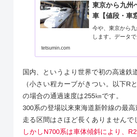
東京から九州
車【値段・車
今や、東京から九
します。データで
の輸送シェアは8
tetsumin.com
行機は断然早く、
幹線では...
国内、というより世界で初の高速鉄
（小さい程カーブがきつい。以下Rと
の場合の通過速度は255㎞です。
300系の登場以来東海道新幹線の最高
走る区間はさほど長くありませんで
しかしN700系は車体傾斜により、R2