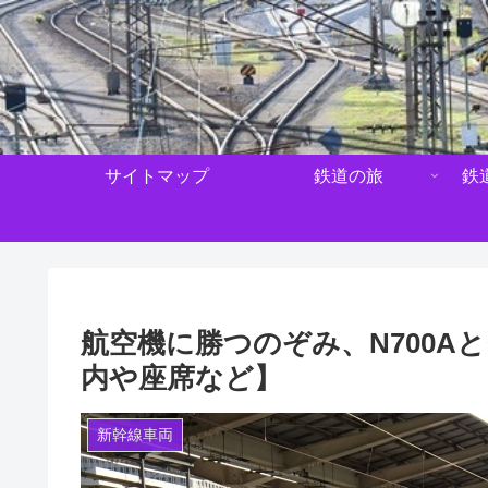
サイトマップ
鉄道の旅
鉄
航空機に勝つのぞみ、N700A
内や座席など】
新幹線車両