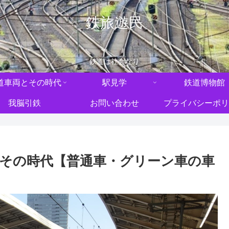
鉄旅遊民
鉄道は社会なり
道車両とその時代
駅見学
鉄道博物館
我脳引鉄
お問い合わせ
プライバシーポリ
とその時代【普通車・グリーン車の車