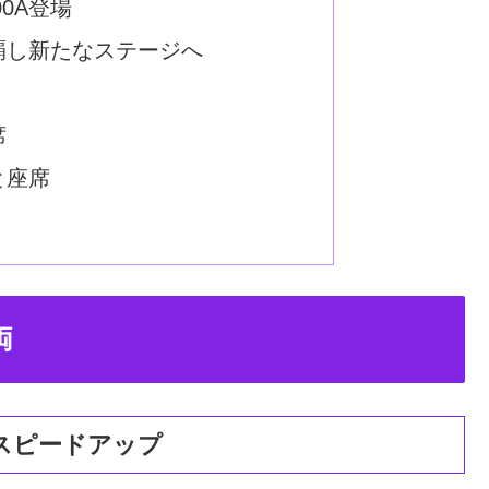
0A登場
覇し新たなステージへ
席
と座席
両
スピードアップ