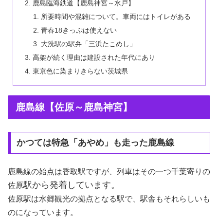
鹿島臨海鉄道【鹿島神宮～水戸】
所要時間や混雑について。車両にはトイレがある
青春18きっぷは使えない
大洗駅の駅弁「三浜たこめし」
高架が続く理由は建設された年代にあり
東京色に染まりきらない茨城県
鹿島線【佐原～鹿島神宮】
かつては特急「あやめ」も走った鹿島線
鹿島線の始点は香取駅ですが、列車はその一つ千葉寄りの
駅から発着しています。
佐原
佐原駅は水郷観光の拠点となる駅で、駅舎もそれらしいも
のになっています。