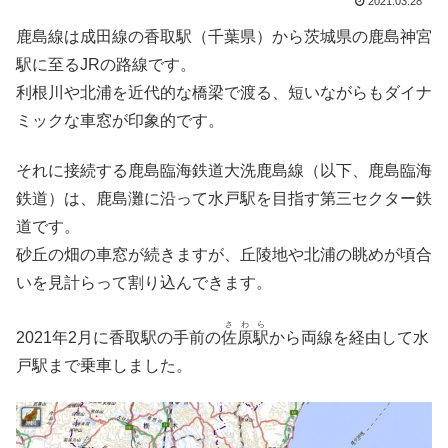
2021.03.28
鹿島線は成田線の香取駅（千葉県）から茨城県の鹿島神宮
駅に至るJRの路線です。
利根川や北浦を近代的な橋梁で渡る、短いながらもダイナ
ミックな車窓が印象的です。
それに接続する鹿島臨海鉄道大洗鹿島線（以下、鹿島臨海
鉄道）は、鹿島灘に沿って水戸駅を目指す第三セクター鉄
道です。
砂丘の畑の車窓が続きますが、丘陵地や北浦の眺めが頃合
いを見計らって割り込んできます。
さわら
2021年2月に香取駅の手前の
佐原駅
から両線を経由して水
戸駅まで乗車しました。