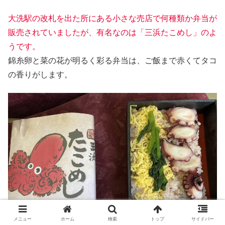
大洗駅の改札を出た所にある小さな売店で何種類か弁当が
販売されていましたが、有名なのは「三浜たこめし」のよ
うです。
錦糸卵と菜の花が明るく彩る弁当は、ご飯まで赤くてタコ
の香りがします。
メニュー
ホーム
検索
トップ
サイドバー