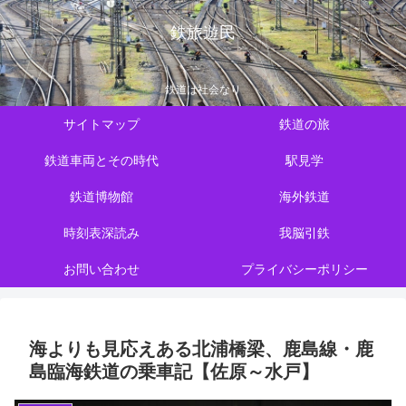
鉄旅遊民
鉄道は社会なり
サイトマップ
鉄道の旅
鉄道車両とその時代
駅見学
鉄道博物館
海外鉄道
時刻表深読み
我脳引鉄
お問い合わせ
プライバシーポリシー
海よりも見応えある北浦橋梁、鹿島線・鹿
島臨海鉄道の乗車記【佐原～水戸】