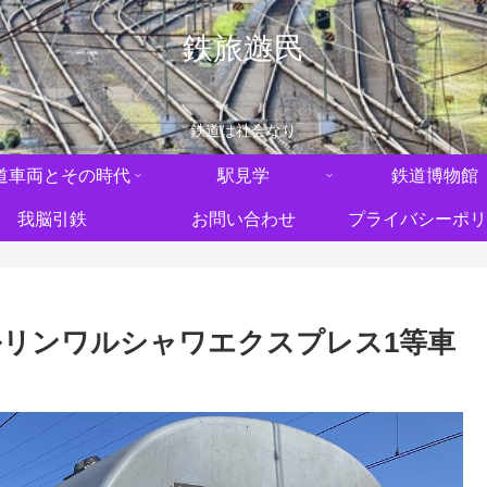
鉄旅遊民
鉄道は社会なり
道車両とその時代
駅見学
鉄道博物館
我脳引鉄
お問い合わせ
プライバシーポリ
リンワルシャワエクスプレス1等車