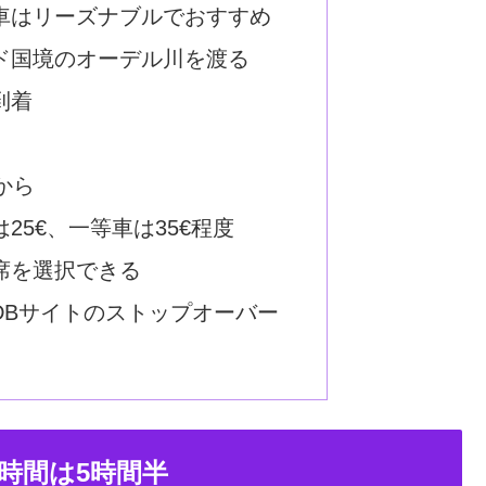
車はリーズナブルでおすすめ
ド国境のオーデル川を渡る
到着
から
25€、一等車は35€程度
席を選択できる
DBサイトのストップオーバー
時間は5時間半