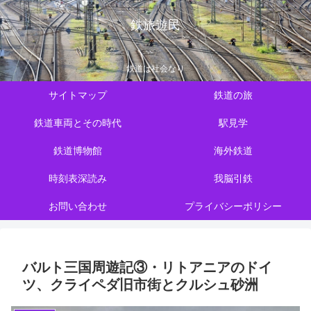
鉄旅遊民
鉄道は社会なり
サイトマップ
鉄道の旅
鉄道車両とその時代
駅見学
鉄道博物館
海外鉄道
時刻表深読み
我脳引鉄
お問い合わせ
プライバシーポリシー
バルト三国周遊記③・リトアニアのドイ
ツ、クライペダ旧市街とクルシュ砂洲