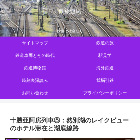
鉄旅遊民
鉄道は社会なり
サイトマップ
鉄道の旅
鉄道車両とその時代
駅見学
鉄道博物館
海外鉄道
時刻表深読み
我脳引鉄
お問い合わせ
プライバシーポリシー
十勝亜阿房列車⑤：然別湖のレイクビュー
のホテル滞在と湖底線路