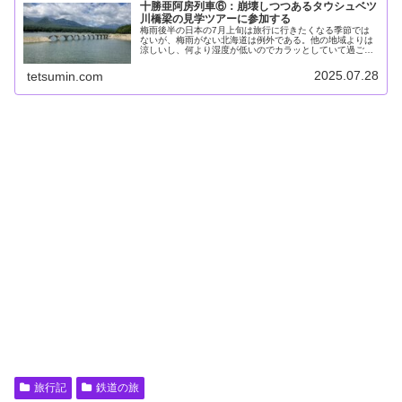
十勝亜阿房列車⑥：崩壊しつつあるタウシュベツ
川橋梁の見学ツアーに参加する
梅雨後半の日本の7月上旬は旅行に行きたくなる季節では
ないが、梅雨がない北海道は例外である。他の地域よりは
涼しいし、何より湿度が低いのでカラッとしていて過ごし
やすい。そんなわけで2025年7月の第2週、私（185系）と
元同僚で某寺院副住職の地...
2025.07.28
tetsumin.com
旅行記
鉄道の旅