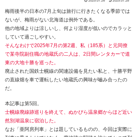
2025.07.26
2025.07.28
梅雨後半の日本の7月上旬は旅行に行きたくなる季節では
ないが、梅雨がない北海道は例外である。
他の地域よりは涼しいし、何より湿度が低いのでカラッと
していて過ごしやすい。
そんなわけで2025年7月の第2週、私（185系）と元同僚
で某寺院副住職の地蔵氏の二人は、2日間レンタカーで道
東の大地十勝を巡った。
廃止された国鉄士幌線の関連設備を見たい私と、十勝平野
の直線畑を車で運転したい地蔵氏の興味が嚙み合ったの
だ。
本記事は第5回。
士幌線廃線跡巡りを終えて、ぬかびら温泉郷からほど近い
然別湖温泉に宿泊した。
なお「亜阿房列車」とは題しているものの、今回は実際に