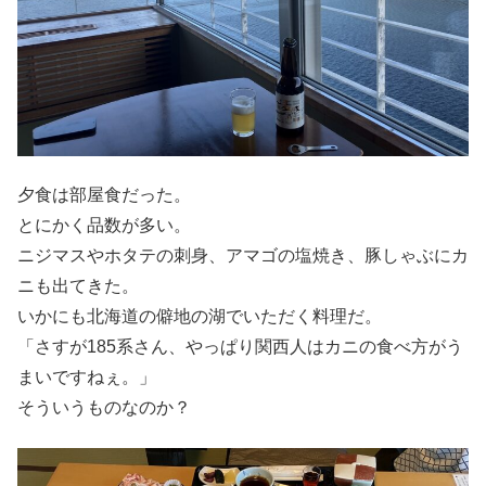
夕食は部屋食だった。
とにかく品数が多い。
ニジマスやホタテの刺身、アマゴの塩焼き、豚しゃぶにカ
ニも出てきた。
いかにも北海道の僻地の湖でいただく料理だ。
「さすが185系さん、やっぱり関西人はカニの食べ方がう
まいですねぇ。」
そういうものなのか？