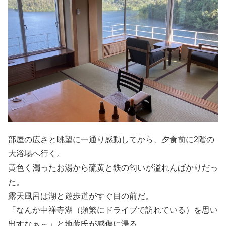
部屋の広さと眺望に一通り感動してから、夕食前に2階の
大浴場へ行く。
黄色く濁ったお湯から硫黄と鉄の匂いが溢れんばかりだっ
た。
露天風呂は湖と遊歩道がすぐ目の前だ。
「なんか中禅寺湖（頻繁にドライブで訪れている）を思い
出すなぁ～」と地蔵氏が感傷に浸る。