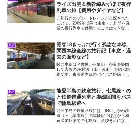
様子を題材にして、 特急「...
ライズ出雲＆新幹線みずほで夜行
列車の旅【費用やダイヤなど】
九州行きのブルートレインが全廃された
ことで、2009年以降は東京・九州間を直
通の夜行列車で移動することはできなく
なりました。新幹線で行くにしても、東
京から博多まで「のぞみ」でも5時間程度
かかるので、多くの人は航空機を利用す
青春18きっぷで行く残念な本線、
幹線
るでしょう。実際に...
関西本線全線の旅行記【車窓・過
去の面影など】
関西本線は名古屋から亀山・奈良を経由
して大阪のJR難波（旧・湊町）を結ぶ路
線です。東海道本線のバイパス路線（距
離は関西本線の方がやや短い）としての
機能を果たし、特に戦後しばらくはディ
ーゼルカーによる準急（後に「かすが」
能登半島の鉄道旅行、七尾線・の
私鉄
の列車名がつけられる）...
と鉄道普通列車と廃線区間をバス
で輪島駅跡へ
能登半島の鉄道路線には、IRいしかわ鉄
道（旧北陸本線）の津幡駅つばたから和
倉温泉駅までの七尾線、及びそれに接続
して穴水駅まで延びるのと鉄道がありま
す。特にのと鉄道は、能登半島の風光明
媚な景色を堪能させてくれる路線で、距