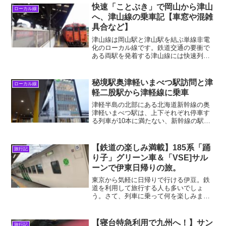
快速「ことぶき」で岡山から津山
ローカル線
へ、津山線の乗車記【車窓や混雑
具合など】
津山線は岡山駅と津山駅を結ぶ単線非電
化のローカル線です。鉄道交通の要衝で
ある両駅を発着する津山線には快速列車
も運転されています。2022年9月上旬に青
春18きっぷを利用して、岡山駅9時47分発
の快速「ことぶき」で津山駅まで乗車し
秘境駅奥津軽いまべつ駅訪問と津
ローカル線
ました。岡山...
軽二股駅から津軽線に乗車
津軽半島の北部にある北海道新幹線の奥
津軽いまべつ駅は、上下それぞれ停車す
る列車が10本に満たない、新幹線の駅で
は全国トップクラスの秘境駅です。2019
年12月に、新青森～奥津軽いまべつまで1
駅新幹線に乗車し、その後隣接する津軽
【鉄道の楽しみ満載】185系「踊
旅行記
線の津軽二股駅...
り子」グリーン車＆「VSE]サル
ーンで伊東日帰りの旅。
東京から気軽に日帰りで行ける伊豆。鉄
道を利用して旅行する人も多いでしょ
う。さて、列車に乗って何を楽しみます
か？車窓、駅弁．．．もちろんそれらも
素敵ですが、それだけではありません。
私が２０１９年４月に伊東に行った時の
【寝台特急利用で九州へ！】サン
旅行記