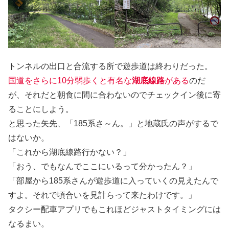
トンネルの出口と合流する所で遊歩道は終わりだった。
国道をさらに10分弱歩くと有名な
湖底線路
がある
のだ
が、それだと朝食に間に合わないのでチェックイン後に寄
ることにしよう。
と思った矢先、「185系さ～ん。」と地蔵氏の声がするで
はないか。
「これから湖底線路行かない？」
「おう、でもなんでここにいるって分かったん？」
「部屋から185系さんが遊歩道に入っていくの見えたんで
すよ。それで頃合いを見計らって来たわけです。」
タクシー配車アプリでもこれほどジャストタイミングには
なるまい。