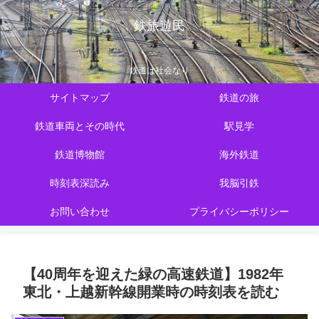
鉄旅遊民
鉄道は社会なり
サイトマップ
鉄道の旅
鉄道車両とその時代
駅見学
鉄道博物館
海外鉄道
時刻表深読み
我脳引鉄
お問い合わせ
プライバシーポリシー
【40周年を迎えた緑の高速鉄道】1982年
東北・上越新幹線開業時の時刻表を読む