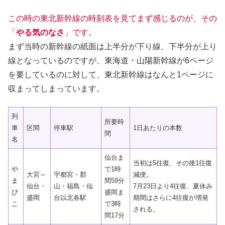
この時の東北新幹線の時刻表を見てまず感じるのが、その
「
やる気のなさ
」です。
まず当時の新幹線の紙面は上半分が下り線、下半分が上り
線となっているのですが、東海道・山陽新幹線が6ページ
を要しているのに対して、東北新幹線はなんと1ページに
収まってしまっています。
列
所要時
車
区間
停車駅
1日あたりの本数
間
名
仙台ま
当初は5往復、その後1往復
や
で1時
大宮～
宇都宮・郡
減便。
ま
間59分
仙台・
山・福島・仙
7月23日より4往復、夏休み
び
盛岡ま
盛岡
台以北各駅
期間はさらに4往復が増発
こ
で3時
される。
間17分