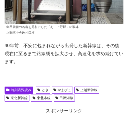
集団就職の若者を題材にした「あゝ上野駅」の歌碑
上野駅中央改札口横
40年前、不安に包まれながら出発した新幹線は、その後
現在に至るまで路線網を拡大させ、高速化を求め続けてい
ます。
時刻表深読み
とき
やまびこ
上越新幹線
東北新幹線
東北本線
田沢湖線
スポンサーリンク