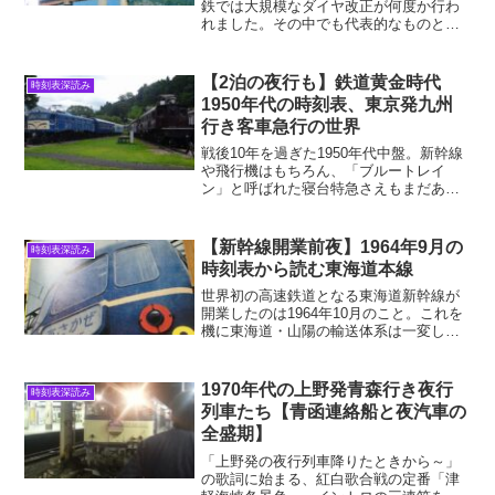
鉄では大規模なダイヤ改正が何度か行わ
れました。その中でも代表的なものとし
て、「ヨン・サン・トオ」の白紙ダイヤ
改正（昭和43年10月）があります。この
改正では全国の幹線の複線化・電化、そ
【2泊の夜行も】鉄道黄金時代
時刻表深読み
して軌道強化が行...
1950年代の時刻表、東京発九州
行き客車急行の世界
戦後10年を過ぎた1950年代中盤。新幹線
や飛行機はもちろん、「ブルートレイ
ン」と呼ばれた寝台特急さえもまだあり
ませんでした。この時代に東京・九州間
を走った急行列車たちは、そのスケール
の大きさと編成の多様さにおいて日本の
【新幹線開業前夜】1964年9月の
時刻表深読み
鉄道史上屈指の存在で...
時刻表から読む東海道本線
世界初の高速鉄道となる東海道新幹線が
開業したのは1964年10月のこと。これを
機に東海道・山陽の輸送体系は一変しま
した。今回はその前の月の時刻表を紐解
いて、新幹線開業前夜の大動脈である東
海道本線の鉄道模様を、昼と夜に分けて
1970年代の上野発青森行き夜行
時刻表深読み
見てみましょう。本...
列車たち【青函連絡船と夜汽車の
全盛期】
「上野発の夜行列車降りたときから～」
の歌詞に始まる、紅白歌合戦の定番「津