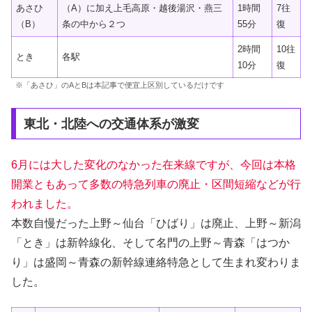
あさひ
（A）に加え上毛高原・越後湯沢・燕三
1時間
7往
（B）
条の中から２つ
55分
復
2時間
10往
とき
各駅
10分
復
※「あさひ」のAとBは本記事で便宜上区別しているだけです
東北・北陸への交通体系が激変
6月には大した変化のなかった在来線ですが、今回は本格
開業ともあって多数の特急列車の廃止・区間短縮などが行
われました。
本数自慢だった上野～仙台「ひばり」は廃止、上野～新潟
「とき」は新幹線化、そして名門の上野～青森「はつか
り」は盛岡～青森の新幹線連絡特急として生まれ変わりま
した。