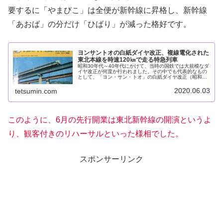
要するに「やまびこ」は全便が新幹線に昇格し、新幹線
「あおば」の分だけ「ひばり」が減った格好です。
ヨンサントオの白紙ダイヤ改正、複線電化された
東北本線を時速120㎞で走る特急列車
昭和30年代～40年代にかけて、当時の国鉄では大規模なダ
イヤ改正が何度か行われました。その中でも代表的なもの
として、「ヨン・サン・トオ」の白紙ダイヤ改正（昭和43
年10月）があります。この改正では全国の幹線の複線化・
電化、そして軌道強化が行...
2020.06.03
tetsumin.com
このように、6月の先行開業は東北新幹線の開演というよ
り、観客付きのリハーサルといった様相でした。
スポンサーリンク