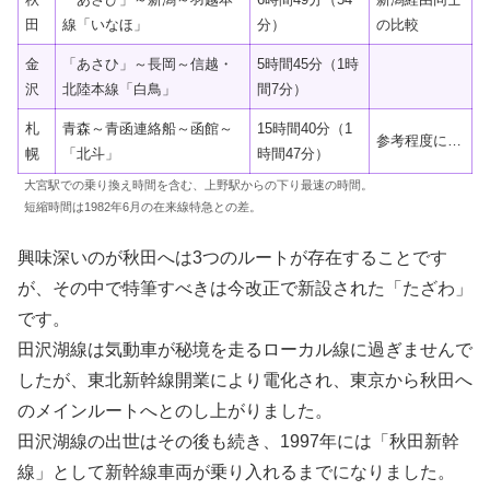
田
線「いなほ」
分）
の比較
金
「あさひ」～長岡～信越・
5時間45分（1時
沢
北陸本線「白鳥」
間7分）
札
青森～青函連絡船～函館～
15時間40分（1
参考程度に…
幌
「北斗」
時間47分）
大宮駅での乗り換え時間を含む、上野駅からの下り最速の時間。
短縮時間は1982年6月の在来線特急との差。
興味深いのが秋田へは3つのルートが存在することです
が、その中で特筆すべきは今改正で新設された「たざわ」
です。
田沢湖線は気動車が秘境を走るローカル線に過ぎませんで
したが、東北新幹線開業により電化され、東京から秋田へ
のメインルートへとのし上がりました。
田沢湖線の出世はその後も続き、1997年には「秋田新幹
線」として新幹線車両が乗り入れるまでになりました。