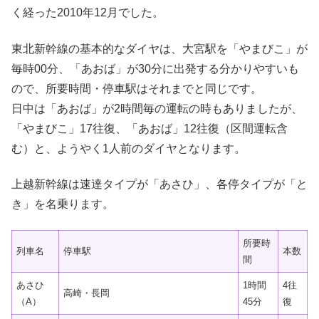
く経った2010年12月でした。
東北新幹線の基本的なダイヤは、大宮駅を「やまびこ」が
毎時00分、「あおば」が30分に出発する分かりやすいも
ので、所要時間・停車駅はそれまでと同じです。
日中は「あおば」が2時間毎の運転の時もありましたが、
「やまびこ」17往復、「あおば」12往復（区間運転含
む）と、ようやく1人前のダイヤとなります。
上越新幹線は速達タイプが「あさひ」、各停タイプが「と
き」を名乗ります。
所要時
列車名
停車駅
本数
間
あさひ
1時間
4往
高崎・長岡
（A）
45分
復