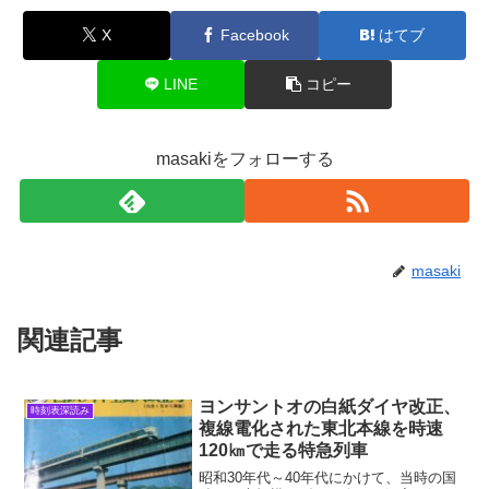
X
Facebook
はてブ
LINE
コピー
masakiをフォローする
masaki
関連記事
ヨンサントオの白紙ダイヤ改正、
時刻表深読み
複線電化された東北本線を時速
120㎞で走る特急列車
昭和30年代～40年代にかけて、当時の国