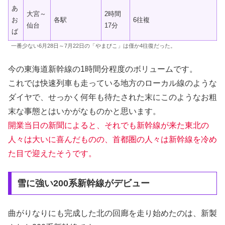
あ
大宮～
2時間
お
各駅
6往複
仙台
17分
ば
一番少ない6月28日～7月22日の「やまびこ」は僅か4往復だった。
今の東海道新幹線の1時間分程度のボリュームです。
これでは快速列車も走っている地方のローカル線のような
ダイヤで、せっかく何年も待たされた末にこのようなお粗
末な事態とはいかがなものかと思います。
開業当日の新聞によると、それでも新幹線が来た東北の
人々は大いに喜んだものの、首都圏の人々は新幹線を冷め
た目で迎えたそうです。
雪に強い200系新幹線がデビュー
曲がりなりにも完成した北の回廊を走り始めたのは、新製