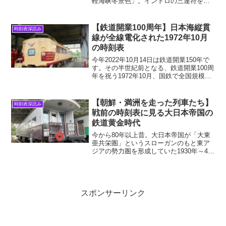
軽海峡冬景色」。イントロの三連符を聴
いただけで、北国の雪模様とそこを走る
列車、そして青函連絡船が脳裏に浮かび
ます。現代では東京から北海道に行くの
【鉄道開業100周年】日本海縦貫
時刻表深読み
は飛行機が当たり前。実際...
線が全線電化された1972年10月
の時刻表
今年2022年10月14日は鉄道開業150年で
す。その半世紀前となる、鉄道開業100周
年を祝う1972年10月、国鉄で全国規模の
ダイヤ改正が行われます。その中でも目
玉だったのが日本海縦貫線（大阪～富山
～新潟～秋田～青森）の全線電化完了で
【朝鮮・満洲を走った列車たち】
時刻表深読み
した...
戦前の時刻表に見る大日本帝国の
鉄道黄金時代
今から80年以上昔。大日本帝国が「大東
亜共栄圏」というスローガンのもと東ア
ジアの勢力圏を形成していた1930年～40
年代は、鉄道という文明が最も輝いてい
た時代でもあった。本記事で紹介する
「満洲支那汽車時間表」（1940年8月号）
は、そんな大...
スポンサーリンク