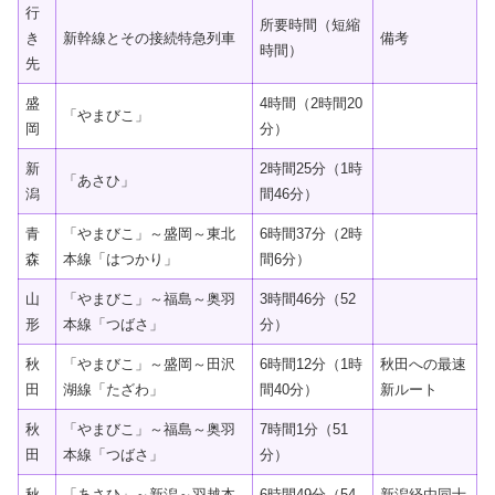
行
所要時間（短縮
き
新幹線とその接続特急列車
備考
時間）
先
盛
4時間（2時間20
「やまびこ」
岡
分）
新
2時間25分（1時
「あさひ」
潟
間46分）
青
「やまびこ」～盛岡～東北
6時間37分（2時
森
本線「はつかり」
間6分）
山
「やまびこ」～福島～奥羽
3時間46分（52
形
本線「つばさ」
分）
秋
「やまびこ」～盛岡～田沢
6時間12分（1時
秋田への最速
田
湖線「たざわ」
間40分）
新ルート
秋
「やまびこ」～福島～奥羽
7時間1分（51
田
本線「つばさ」
分）
秋
「あさひ」～新潟～羽越本
6時間49分（54
新潟経由同士